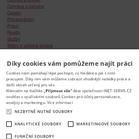
Ochrana a ostraha
Ostatní
Potravinářství
Právo
Reality
Služby
Státní a veřejná správa
Stavebnictví
Strojírenství
Díky cookies vám pomůžeme najít práci
Technika a elektrotechnika
Tvůrčí práce a design
Cookies nám pomáhají lépe pochopit, co hledáte a jak s nimi
Výroba
pracujete. Díky nim vám můžeme zobrazit vhodnější nabídky práce a
Vzdělávání a školství
další obsah určený pro vás.
Zdravotnictví
Kliknutím na tlačítko
„Přijmout vše“
dáte společnosti INET-SERVIS.CZ
souhlas s využíváním souborů Cookies pro účely personalizace,
Zemědělství, lesnictví a vodní hospodářství
analýzy a marketingu.
Více informací
NEZBYTNĚ NUTNÉ SOUBORY
ANALYTICKÉ SOUBORY
MARKETINGOVÉ SOUBORY
FUNKČNÍ SOUBORY
Kontakt
Práce na e-mail
RSS
Odstranění inzerátu