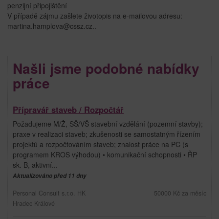
penzijní připojištění
V případě zájmu zašlete životopis na e-mailovou adresu:
martina.hamplova@cssz.cz..
Našli jsme podobné nabídky
práce
Přípravář staveb / Rozpočtář
Požadujeme M/Ž, SŠ/VŠ stavební vzdělání (pozemní stavby);
praxe v realizaci staveb; zkušenosti se samostatným řízením
projektů a rozpočtováním staveb; znalost práce na PC (s
programem KROS výhodou) • komunikační schopnosti • ŘP
sk. B, aktivní...
Aktualizováno před 11 dny
Personal Consult s.r.o. HK
50000 Kč za měsíc
Hradec Králové