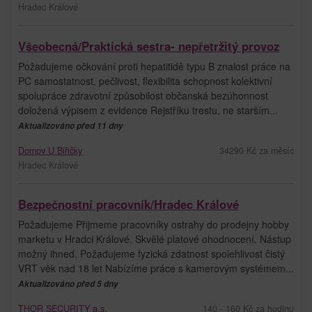
Hradec Králové
Všeobecná/Praktická sestra- nepřetržitý provoz
Požadujeme očkování proti hepatitidě typu B znalost práce na
PC samostatnost, pečlivost, flexibilita schopnost kolektivní
spolupráce zdravotní způsobilost občanská bezúhonnost
doložená výpisem z evidence Rejstříku trestu, ne starším...
Aktualizováno před 11 dny
Domov U Biřičky
34290 Kč za měsíc
Hradec Králové
Bezpečnostní pracovník/Hradec Králové
Požadujeme Přijmeme pracovníky ostrahy do prodejny hobby
marketu v Hradci Králové. Skvělé platové ohodnocení. Nástup
možný ihned. Požadujeme fyzická zdatnost spolehlivost čistý
VRT věk nad 18 let Nabízíme práce s kamerovým systémem...
Aktualizováno před 5 dny
THOR SECURITY a.s.
140 - 160 Kč za hodinu