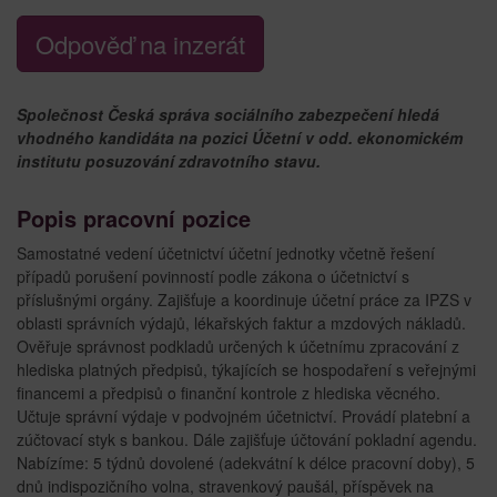
Odpověď na inzerát
Společnost Česká správa sociálního zabezpečení hledá
vhodného kandidáta na pozici Účetní v odd. ekonomickém
institutu posuzování zdravotního stavu.
Popis pracovní pozice
Samostatné vedení účetnictví účetní jednotky včetně řešení
případů porušení povinností podle zákona o účetnictví s
příslušnými orgány. Zajišťuje a koordinuje účetní práce za IPZS v
oblasti správních výdajů, lékařských faktur a mzdových nákladů.
Ověřuje správnost podkladů určených k účetnímu zpracování z
hlediska platných předpisů, týkajících se hospodaření s veřejnými
financemi a předpisů o finanční kontrole z hlediska věcného.
Učtuje správní výdaje v podvojném účetnictví. Provádí platební a
zúčtovací styk s bankou. Dále zajišťuje účtování pokladní agendu.
Nabízíme: 5 týdnů dovolené (adekvátní k délce pracovní doby), 5
dnů indispozičního volna, stravenkový paušál, příspěvek na