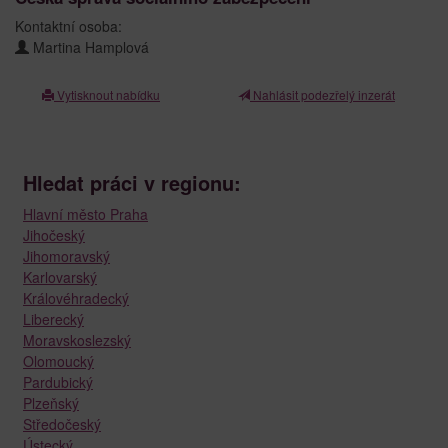
Kontaktní osoba:
Martina Hamplová
Vytisknout nabídku
Nahlásit podezřelý inzerát
Hledat práci v regionu:
Hlavní město Praha
Jihočeský
Jihomoravský
Karlovarský
Královéhradecký
Liberecký
Moravskoslezský
Olomoucký
Pardubický
Plzeňský
Středočeský
Ústecký