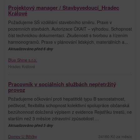
Projektový manager / Stavbyvedoucí_Hradec
Králové
Požadujeme SŠ vzdělání stavebního směru. Praxe v
pozemních stavbách. Autorizace ČKAIT – výhodou. Schopnost
číst technickou dokumentaci. Zkušenosti s tvorbou a řízením
harmonogramů. Praxe v plánování lidských, materiálních a...
Aktualizováno před 6 dny
Blue Shine s.r.o.
Hradec Králové
Pracovník v sociálních službách nepřetržitý
provoz
Požadujeme očkování proti hepatitidě typu B samostatnost,
pečlivost, flexibilita schopnost kolektivní spolupráce občanská
bezúhonnost doložená výpisem z evidence Rejstříku trestů, ne
starším než 3 měsíce zdravotní způsobilost ...
Aktualizováno před 5 dny
Domov U Biřičky
34160 Kč za měsíc