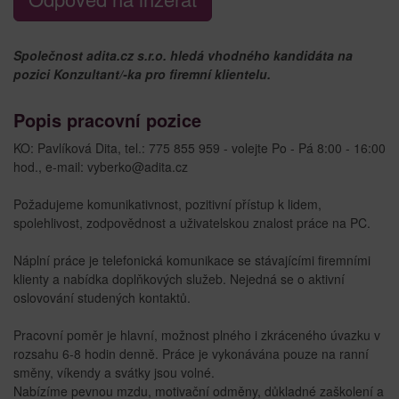
Společnost adita.cz s.r.o. hledá vhodného kandidáta na
pozici Konzultant/-ka pro firemní klientelu.
Popis pracovní pozice
KO: Pavlíková Dita, tel.: 775 855 959 - volejte Po - Pá 8:00 - 16:00
hod., e-mail: vyberko@adita.cz
Požadujeme komunikativnost, pozitivní přístup k lidem,
spolehlivost, zodpovědnost a uživatelskou znalost práce na PC.
Náplní práce je telefonická komunikace se stávajícími firemními
klienty a nabídka doplňkových služeb. Nejedná se o aktivní
oslovování studených kontaktů.
Pracovní poměr je hlavní, možnost plného i zkráceného úvazku v
rozsahu 6-8 hodin denně. Práce je vykonávána pouze na ranní
směny, víkendy a svátky jsou volné.
Nabízíme pevnou mzdu, motivační odměny, důkladné zaškolení a