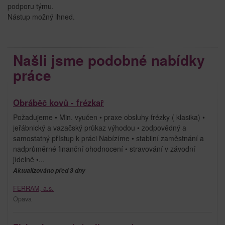
podporu týmu.
Nástup možný ihned.
Našli jsme podobné nabídky
práce
Obráběč kovů - frézkař
Požadujeme • Min. vyučen • praxe obsluhy frézky ( klasika) •
jeřábnický a vazačský průkaz výhodou • zodpovědný a
samostatný přístup k práci Nabízíme • stabilní zaměstnání a
nadprůměrné finanční ohodnocení • stravování v závodní
jídelně •...
Aktualizováno před 3 dny
FERRAM, a.s.
Opava