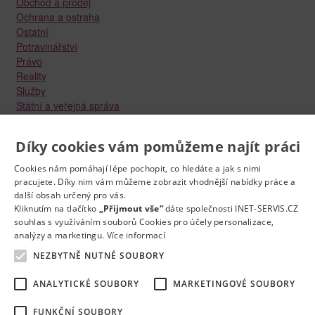
Obchod a prodej
Ochrana a ostraha
Ostatní
Potravinářství
Právo
Reality
Služby
Státní a veřejná správa
Stavebnictví
Strojírenství
Díky cookies vám pomůžeme najít práci
Technika a elektrotechnika
Tvůrčí práce a design
Cookies nám pomáhají lépe pochopit, co hledáte a jak s nimi
Výroba
pracujete. Díky nim vám můžeme zobrazit vhodnější nabídky práce a
Vzdělávání a školství
další obsah určený pro vás.
Zdravotnictví
Kliknutím na tlačítko
„Přijmout vše“
dáte společnosti INET-SERVIS.CZ
souhlas s využíváním souborů Cookies pro účely personalizace,
Zemědělství, lesnictví a vodní hospodářství
analýzy a marketingu.
Více informací
NEZBYTNĚ NUTNÉ SOUBORY
ANALYTICKÉ SOUBORY
MARKETINGOVÉ SOUBORY
FUNKČNÍ SOUBORY