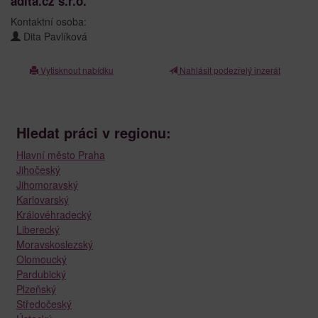
adita.cz s.r.o.
Kontaktní osoba:
Dita Pavlíková
Vytisknout nabídku
Nahlásit podezřelý inzerát
Hledat práci v regionu:
Hlavní město Praha
Jihočeský
Jihomoravský
Karlovarský
Královéhradecký
Liberecký
Moravskoslezský
Olomoucký
Pardubický
Plzeňský
Středočeský