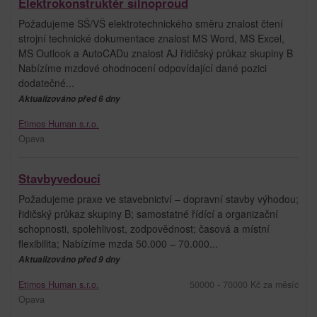
Elektrokonstruktér silnoproud
Požadujeme SŠ/VŠ elektrotechnického směru znalost čtení
strojní technické dokumentace znalost MS Word, MS Excel,
MS Outlook a AutoCADu znalost AJ řidičský průkaz skupiny B
Nabízíme mzdové ohodnocení odpovídající dané pozici
dodatečné...
Aktualizováno před 6 dny
Etimos Human s.r.o.
Opava
Stavbyvedoucí
Požadujeme praxe ve stavebnictví – dopravní stavby výhodou;
řidičský průkaz skupiny B; samostatné řídící a organizační
schopnosti, spolehlivost, zodpovědnost; časová a místní
flexibilita; Nabízíme mzda 50.000 – 70.000...
Aktualizováno před 9 dny
Etimos Human s.r.o.
50000 - 70000 Kč za měsíc
Opava