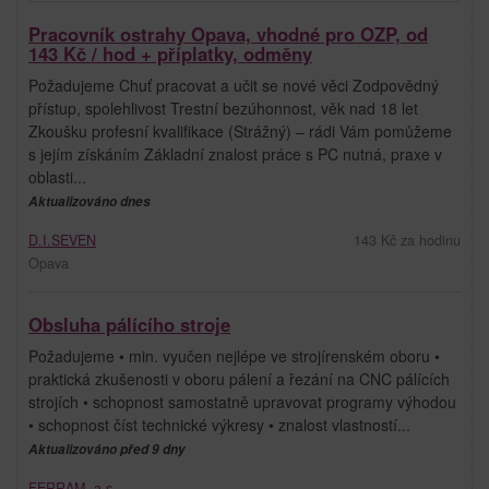
Pracovník ostrahy Opava, vhodné pro OZP, od
143 Kč / hod + příplatky, odměny
Požadujeme Chuť pracovat a učit se nové věci Zodpovědný
přístup, spolehlivost Trestní bezúhonnost, věk nad 18 let
Zkoušku profesní kvalifikace (Strážný) – rádi Vám pomůžeme
s jejím získáním Základní znalost práce s PC nutná, praxe v
oblasti...
Aktualizováno dnes
D.I.SEVEN
143 Kč za hodinu
Opava
Obsluha pálícího stroje
Požadujeme • min. vyučen nejlépe ve strojírenském oboru •
praktická zkušenosti v oboru pálení a řezání na CNC pálících
strojích • schopnost samostatně upravovat programy výhodou
• schopnost číst technické výkresy • znalost vlastností...
Aktualizováno před 9 dny
FERRAM, a.s.