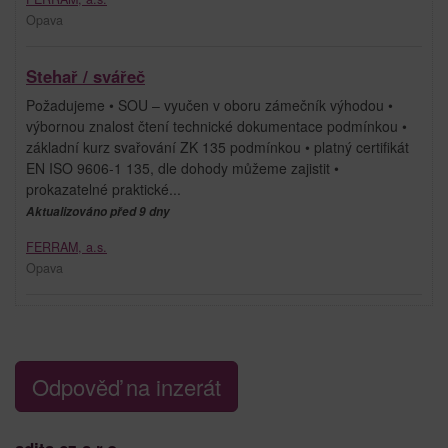
Opava
Stehař / svářeč
Požadujeme • SOU – vyučen v oboru zámečník výhodou •
výbornou znalost čtení technické dokumentace podmínkou •
základní kurz svařování ZK 135 podmínkou • platný certifikát
EN ISO 9606-1 135, dle dohody můžeme zajistit •
prokazatelné praktické...
Aktualizováno před 9 dny
FERRAM, a.s.
Opava
Odpověď na inzerát