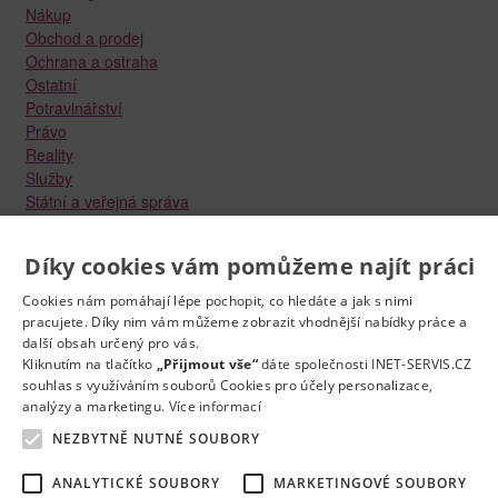
Nákup
Obchod a prodej
Ochrana a ostraha
Ostatní
Potravinářství
Právo
Reality
Služby
Státní a veřejná správa
Stavebnictví
Strojírenství
Díky cookies vám pomůžeme najít práci
Technika a elektrotechnika
Tvůrčí práce a design
Cookies nám pomáhají lépe pochopit, co hledáte a jak s nimi
Výroba
pracujete. Díky nim vám můžeme zobrazit vhodnější nabídky práce a
Vzdělávání a školství
další obsah určený pro vás.
Zdravotnictví
Kliknutím na tlačítko
„Přijmout vše“
dáte společnosti INET-SERVIS.CZ
souhlas s využíváním souborů Cookies pro účely personalizace,
Zemědělství, lesnictví a vodní hospodářství
analýzy a marketingu.
Více informací
NEZBYTNĚ NUTNÉ SOUBORY
ANALYTICKÉ SOUBORY
MARKETINGOVÉ SOUBORY