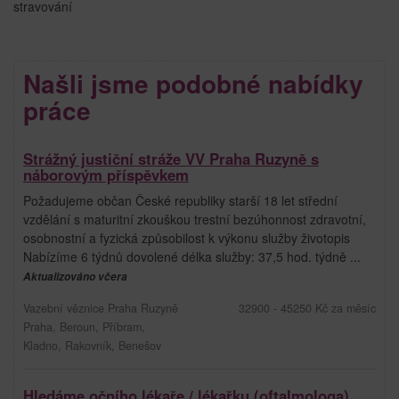
stravování
Našli jsme podobné nabídky
práce
Strážný justiční stráže VV Praha Ruzyně s
náborovým příspěvkem
Požadujeme občan České republiky starší 18 let střední
vzdělání s maturitní zkouškou trestní bezúhonnost zdravotní,
osobnostní a fyzická způsobilost k výkonu služby životopis
Nabízíme 6 týdnů dovolené délka služby: 37,5 hod. týdně ...
Aktualizováno včera
Vazební věznice Praha Ruzyně
32900 - 45250 Kč za měsíc
Praha, Beroun, Příbram,
Kladno, Rakovník, Benešov
Hledáme očního lékaře / lékařku (oftalmologa)