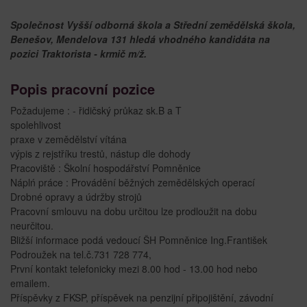
Společnost Vyšší odborná škola a Střední zemědělská škola,
Benešov, Mendelova 131 hledá vhodného kandidáta na
pozici Traktorista - krmič m/ž.
Popis pracovní pozice
Požadujeme : - řidičský průkaz sk.B a T
spolehlivost
praxe v zemědělství vítána
výpis z rejstříku trestů, nástup dle dohody
Pracoviště : Školní hospodářství Pomněnice
Náplń práce : Provádění běžných zemědělských operací
Drobné opravy a údržby strojů
Pracovní smlouvu na dobu určitou lze prodloužit na dobu
neurčitou.
Bližší informace podá vedoucí ŠH Pomněnice Ing.František
Podroužek na tel.č.731 728 774,
První kontakt telefonicky mezi 8.00 hod - 13.00 hod nebo
emailem.
Příspěvky z FKSP, příspěvek na penzijní připojištění, závodní