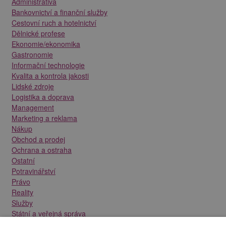
Administrativa
Bankovnictví a finanční služby
Cestovní ruch a hotelnictví
Dělnické profese
Ekonomie/ekonomika
Gastronomie
Informační technologie
Kvalita a kontrola jakosti
Lidské zdroje
Logistika a doprava
Management
Marketing a reklama
Nákup
Obchod a prodej
Ochrana a ostraha
Ostatní
Potravinářství
Právo
Reality
Služby
Státní a veřejná správa
Stavebnictví