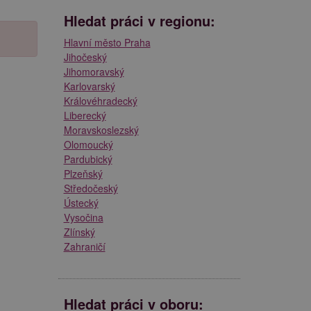
Hledat práci v regionu:
Hlavní město Praha
Jihočeský
Jihomoravský
Karlovarský
Královéhradecký
Liberecký
Moravskoslezský
Olomoucký
Pardubický
Plzeňský
Středočeský
Ústecký
Vysočina
Zlínský
Zahraničí
Hledat práci v oboru: