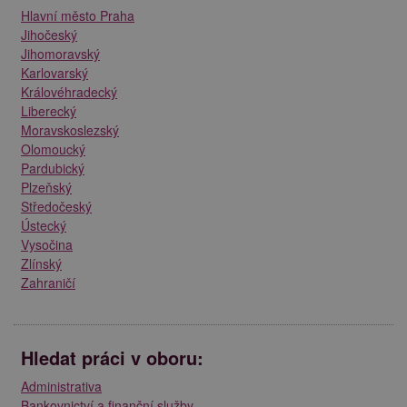
Hlavní město Praha
Jihočeský
Jihomoravský
Karlovarský
Královéhradecký
Liberecký
Moravskoslezský
Olomoucký
Pardubický
Plzeňský
Středočeský
Ústecký
Vysočina
Zlínský
Zahraničí
Hledat práci v oboru:
Administrativa
Bankovnictví a finanční služby