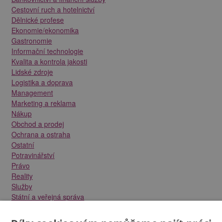
Cestovní ruch a hotelnictví
Dělnické profese
Ekonomie/ekonomika
Gastronomie
Informační technologie
Kvalita a kontrola jakosti
Lidské zdroje
Logistika a doprava
Management
Marketing a reklama
Nákup
Obchod a prodej
Ochrana a ostraha
Ostatní
Potravinářství
Právo
Reality
Služby
Státní a veřejná správa
Stavebnictví
Strojírenství