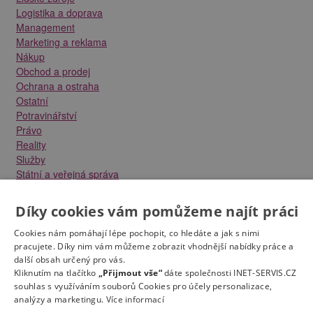
Logistika a doprava
Management
Marketing a reklama
Nákup
Obchod a prodej
Ochrana a ostraha
Ostatní
Potravinářství
Právo
Reality
Služby
Státní a veřejná správa
Stavebnictví
Strojírenství
Díky cookies vám pomůžeme najít práci
Technika a elektrotechnika
Tvůrčí práce a design
Cookies nám pomáhají lépe pochopit, co hledáte a jak s nimi
Výroba
pracujete. Díky nim vám můžeme zobrazit vhodnější nabídky práce a
další obsah určený pro vás.
Vzdělávání a školství
Kliknutím na tlačítko
„Přijmout vše“
dáte společnosti INET-SERVIS.CZ
Zdravotnictví
souhlas s využíváním souborů Cookies pro účely personalizace,
Zemědělství, lesnictví a vodní hospodářství
analýzy a marketingu.
Více informací