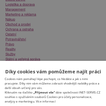
Logistika a doprava
Management
Marketing a reklama
Nákup
Obchod a prodej
Ochrana a ostraha
Ostatní
Potravinářství
Právo
Reality
Služby
Státní a veřejná správa
Stavebnictví
Strojírenství
Díky cookies vám pomůžeme najít práci
Technika a elektrotechnika
Tvůrčí práce a design
Cookies nám pomáhají lépe pochopit, co hledáte a jak s nimi
Výroba
pracujete. Díky nim vám můžeme zobrazit vhodnější nabídky práce a
další obsah určený pro vás.
Vzdělávání a školství
Kliknutím na tlačítko
„Přijmout vše“
dáte společnosti INET-SERVIS.CZ
Zdravotnictví
souhlas s využíváním souborů Cookies pro účely personalizace,
Zemědělství, lesnictví a vodní hospodářství
analýzy a marketingu.
Více informací