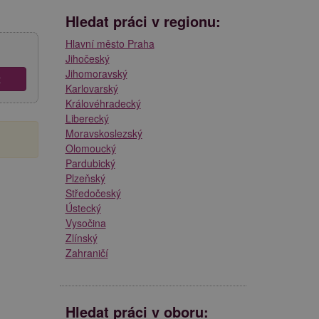
Hledat práci v regionu:
Hlavní město Praha
Jihočeský
Jihomoravský
Karlovarský
Královéhradecký
Liberecký
Moravskoslezský
Olomoucký
Pardubický
Plzeňský
Středočeský
Ústecký
Vysočina
Zlínský
Zahraničí
Hledat práci v oboru: