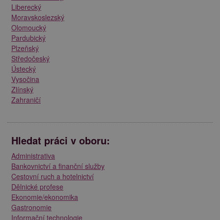
Liberecký
Moravskoslezský
Olomoucký
Pardubický
Plzeňský
Středočeský
Ústecký
Vysočina
Zlínský
Zahraničí
Hledat práci v oboru:
Administrativa
Bankovnictví a finanční služby
Cestovní ruch a hotelnictví
Dělnické profese
Ekonomie/ekonomika
Gastronomie
Informační technologie