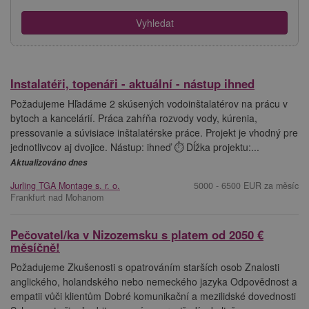
Instalatéři, topenáři - aktuální - nástup ihned
Požadujeme Hľadáme 2 skúsených vodoinštalatérov na prácu v
bytoch a kancelárií. Práca zahŕňa rozvody vody, kúrenia,
pressovanie a súvisiace inštalatérske práce. Projekt je vhodný pre
jednotlivcov aj dvojice. Nástup: ihneď ⏱ Dĺžka projektu:...
Aktualizováno dnes
Jurling TGA Montage s. r. o.
5000 - 6500 EUR za měsíc
Frankfurt nad Mohanom
Pečovatel/ka v Nizozemsku s platem od 2050 €
měsíčně!
Požadujeme Zkušenosti s opatrováním starších osob Znalosti
anglického, holandského nebo nemeckého jazyka Odpovědnost a
empatii vůči klientům Dobré komunikační a mezilidské dovednosti