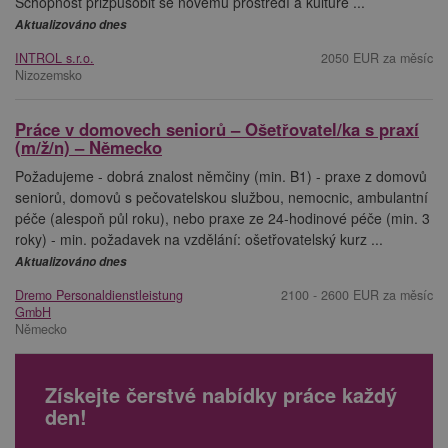
Schopnost přizpůsobit se novému prostředí a kultuře ...
Aktualizováno dnes
INTROL s.r.o.
2050 EUR za měsíc
Nizozemsko
Práce v domovech seniorů – Ošetřovatel/ka s praxí
(m/ž/n) – Německo
Požadujeme - dobrá znalost němčiny (min. B1) - praxe z domovů
seniorů, domovů s pečovatelskou službou, nemocnic, ambulantní
péče (alespoň půl roku), nebo praxe ze 24-hodinové péče (min. 3
roky) - min. požadavek na vzdělání: ošetřovatelský kurz ...
Aktualizováno dnes
Dremo Personaldienstleistung
2100 - 2600 EUR za měsíc
GmbH
Německo
Získejte čerstvé nabídky práce každý
den!