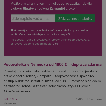
Vložte e-mail a my vám na něj budeme zasílat nabídky
v oboru
Služby
z regionu
Zahraničí a okolí
.
A nemějte obavy, zasílání si můžete kdykoliv upravit nebo
zrušit. Vaše osobní údaje jsou u nás v bezpečí.
Po odeslání bude provozovatel Spravnykrok.cz zpracovávat a
spravovat vložené osobní údaje.
více
Pečovatelka v Německu od 1900 € + doprava zdarma
Požadujeme - minimálně základní znalost německého jazyka -
praxe v péči o seniory - empatie - zodpovědnost a spolehlivý
přístup Nabízíme Atraktivní mzda: od 1900 € měsíčně s ohledem
na vaše zkušenosti a znalosti německého jazyka Příjemné...
Aktualizováno dnes
INTROL s.r.o.
1900 EUR za měsíc
Německo