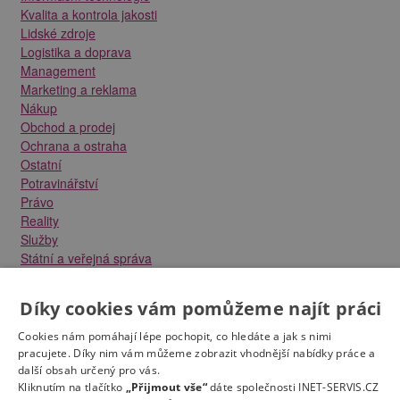
Kvalita a kontrola jakosti
Lidské zdroje
Logistika a doprava
Management
Marketing a reklama
Nákup
Obchod a prodej
Ochrana a ostraha
Ostatní
Potravinářství
Právo
Reality
Služby
Státní a veřejná správa
Stavebnictví
Strojírenství
Díky cookies vám pomůžeme najít práci
Technika a elektrotechnika
Tvůrčí práce a design
Cookies nám pomáhají lépe pochopit, co hledáte a jak s nimi
Výroba
pracujete. Díky nim vám můžeme zobrazit vhodnější nabídky práce a
Vzdělávání a školství
další obsah určený pro vás.
Kliknutím na tlačítko
„Přijmout vše“
dáte společnosti INET-SERVIS.CZ
Zdravotnictví