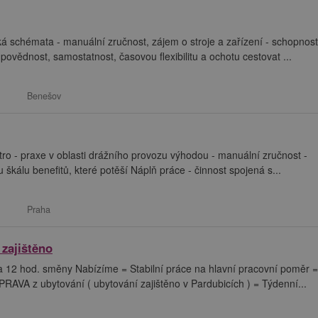
ká schémata - manuální zručnost, zájem o stroje a zařízení - schopnost
ovědnost, samostatnost, časovou flexibilitu a ochotu cestovat ...
Benešov
ro - praxe v oblasti drážního provozu výhodou - manuální zručnost -
škálu benefitů, které potěší Náplň práce - činnost spojená s...
Praha
 zajištěno
na 12 hod. směny Nabízíme = Stabilní práce na hlavní pracovní poměr
VA z ubytování ( ubytování zajištěno v Pardubicích ) = Týdenní...