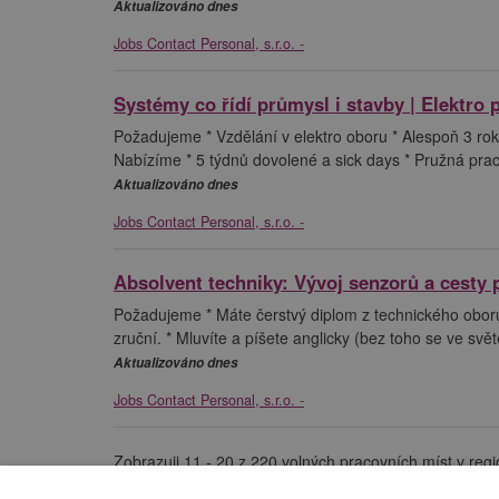
Aktualizováno dnes
Jobs Contact Personal, s.r.o. -
Systémy co řídí průmysl i stavby | Elektro 
Požadujeme * Vzdělání v elektro oboru * Alespoň 3 ro
Nabízíme * 5 týdnů dovolené a sick days * Pružná prac
Aktualizováno dnes
Jobs Contact Personal, s.r.o. -
Absolvent techniky: Vývoj senzorů a cesty p
Požadujeme * Máte čerstvý diplom z technického oboru 
zruční. * Mluvíte a píšete anglicky (bez toho se ve svět
Aktualizováno dnes
Jobs Contact Personal, s.r.o. -
Zobrazuji 11 - 20 z 220 volných pracovních míst v reg