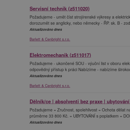
Servisní technik (z511020)
Požadujeme - umět číst strojírenské výkresy a elektric
dorozumět se anglicky, nebo německy - ŘP. sk. B - zodp
Aktualizováno dnes
Barlett & Cenbright s.r.o.
Elektromechanik (z511017)
Požadujeme - ukončené SOU - výuční list v oboru elekt
odpovědný přístup k práci Nabízíme - nabízíme širokou 
Aktualizováno dnes
Barlett & Cenbright s.r.o.
Dělník/ce | absolventi bez praxe | ubytování
Požadujeme = Zručnost, spolehlivost = Ochota dělat 
průměrne 33 800 Kč. = UBYTOVÁNÍ s poplatkem = DOPRA
Aktualizováno dnes