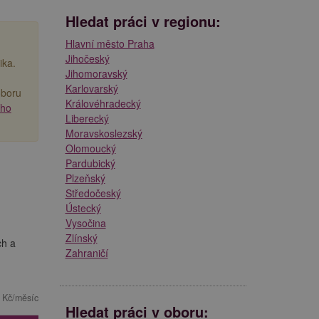
Hledat práci v regionu:
Hlavní město Praha
Jihočeský
ika.
Jihomoravský
Karlovarský
oboru
Královéhradecký
ího
Liberecký
Moravskoslezský
Olomoucký
Pardubický
Plzeňský
Středočeský
Ústecký
Vysočina
Zlínský
ch a
Zahraničí
 Kč/měsíc
Hledat práci v oboru: