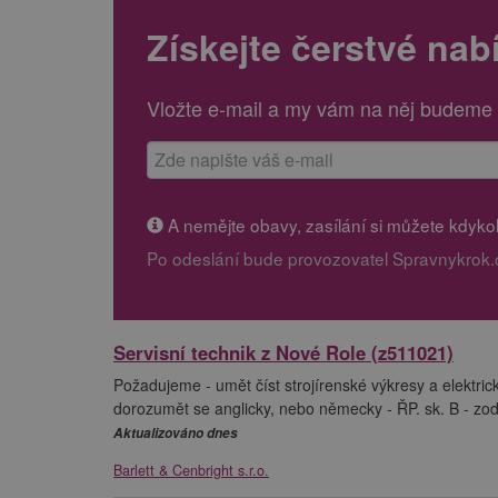
Získejte čerstvé nab
Vložte e-mail a my vám na něj budeme 
A nemějte obavy, zasílání si můžete kdykoli
Po odeslání bude provozovatel Spravnykrok.
Servisní technik z Nové Role (z511021)
Požadujeme - umět číst strojírenské výkresy a elektric
dorozumět se anglicky, nebo německy - ŘP. sk. B - zodp
Aktualizováno dnes
Barlett & Cenbright s.r.o.