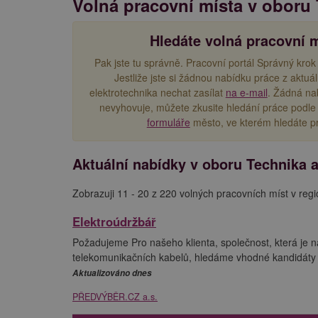
Volná pracovní místa v oboru 
Hledáte volná pracovní m
Pak jste tu správně. Pracovní portál Správný krok
Jestliže jste si žádnou nabídku práce z aktuá
elektrotechnika nechat zasílat
na e-mail
. Žádná na
nevyhovuje, můžete zkusite hledání práce podle 
formuláře
město, ve kterém hledáte pr
Aktuální nabídky v oboru Technika a
Zobrazuji 11 - 20 z 220 volných pracovních míst v reg
Elektroúdržbář
Požadujeme Pro našeho klienta, společnost, která je na
telekomunikačních kabelů, hledáme vhodné kandidáty na
Aktualizováno dnes
PŘEDVÝBĚR.CZ a.s.