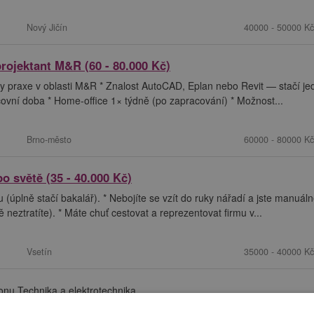
Nový Jičín
40000 - 50000 Kč
projektant M&R (60 - 80.000 Kč)
ky praxe v oblasti M&R * Znalost AutoCAD, Eplan nebo Revit — stačí je
ovní doba * Home-office 1× týdně (po zapracování) * Možnost...
Brno-město
60000 - 80000 Kč
o světě (35 - 40.000 Kč)
(úplně stačí bakalář). * Nebojíte se vzít do ruky nářadí a jste manuál
ě neztratíte). * Máte chuť cestovat a reprezentovat firmu v...
Vsetín
35000 - 40000 Kč
ionu Technika a elektrotechnika