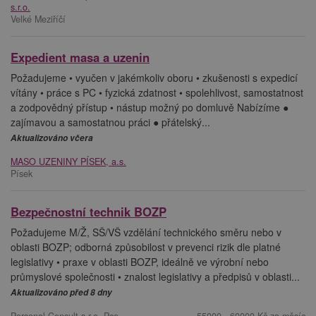
s.r.o.
Velké Meziříčí
Expedient masa a uzenin
Požadujeme • vyučen v jakémkoliv oboru • zkušenosti s expedicí
vítány • práce s PC • fyzická zdatnost • spolehlivost, samostatnost
a zodpovědný přístup • nástup možný po domluvě Nabízíme ●
zajímavou a samostatnou práci ● přátelský...
Aktualizováno včera
MASO UZENINY PÍSEK, a.s.
Písek
Bezpečnostní technik BOZP
Požadujeme M/Ž, SŠ/VŠ vzdělání technického směru nebo v
oblasti BOZP; odborná způsobilost v prevenci rizik dle platné
legislativy • praxe v oblasti BOZP, ideálně ve výrobní nebo
průmyslové společnosti • znalost legislativy a předpisů v oblasti...
Aktualizováno před 8 dny