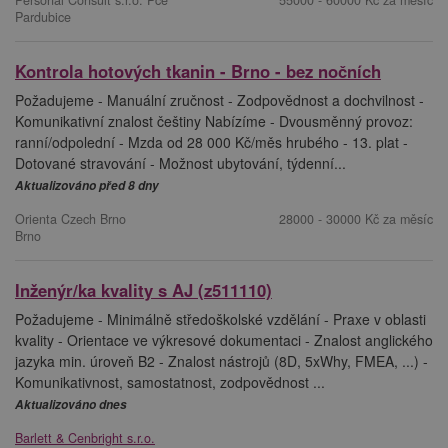
Personal Consult s.r.o. Pce
55000 - 60000 Kč za měsíc
Pardubice
Kontrola hotových tkanin - Brno - bez nočních
Požadujeme - Manuální zručnost - Zodpovědnost a dochvilnost -
Komunikativní znalost češtiny Nabízíme - Dvousměnný provoz:
ranní/odpolední - Mzda od 28 000 Kč/měs hrubého - 13. plat -
Dotované stravování - Možnost ubytování, týdenní...
Aktualizováno před 8 dny
Orienta Czech Brno
28000 - 30000 Kč za měsíc
Brno
Inženýr/ka kvality s AJ (z511110)
Požadujeme - Minimálně středoškolské vzdělání - Praxe v oblasti
kvality - Orientace ve výkresové dokumentaci - Znalost anglického
jazyka min. úroveň B2 - Znalost nástrojů (8D, 5xWhy, FMEA, ...) -
Komunikativnost, samostatnost, zodpovědnost ...
Aktualizováno dnes
Barlett & Cenbright s.r.o.