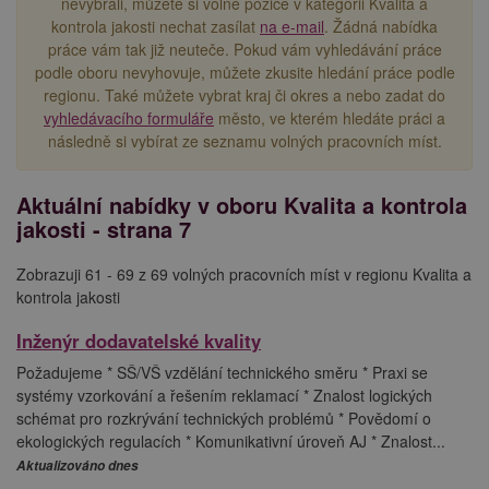
nevybrali, můžete si volné pozice v kategorii Kvalita a
kontrola jakosti nechat zasílat
na e-mail
. Žádná nabídka
práce vám tak již neuteče. Pokud vám vyhledávání práce
podle oboru nevyhovuje, můžete zkusite hledání práce podle
regionu. Také můžete vybrat kraj či okres a nebo zadat do
vyhledávacího formuláře
město, ve kterém hledáte práci a
následně si vybírat ze seznamu volných pracovních míst.
Aktuální nabídky v oboru Kvalita a kontrola
jakosti - strana 7
Zobrazuji 61 - 69 z 69 volných pracovních míst v regionu Kvalita a
kontrola jakosti
Inženýr dodavatelské kvality
Požadujeme * SŠ/VŠ vzdělání technického směru * Praxi se
systémy vzorkování a řešením reklamací * Znalost logických
schémat pro rozkrývání technických problémů * Povědomí o
ekologických regulacích * Komunikativní úroveň AJ * Znalost...
Aktualizováno dnes