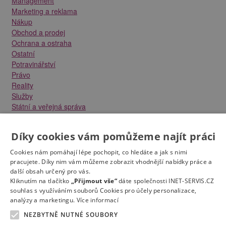
Management
Marketing a reklama
Nákup
Obchod a prodej
Ochrana a ostraha
Ostatní
Potravinářství
Právo
Reality
Služby
Státní a veřejná správa
Stavebnictví
Strojírenství
Díky cookies vám pomůžeme najít práci
Technika a elektrotechnika
Tvůrčí práce a design
Cookies nám pomáhají lépe pochopit, co hledáte a jak s nimi
Výroba
pracujete. Díky nim vám můžeme zobrazit vhodnější nabídky práce a
Vzdělávání a školství
další obsah určený pro vás.
Zdravotnictví
Kliknutím na tlačítko
„Přijmout vše“
dáte společnosti INET-SERVIS.CZ
souhlas s využíváním souborů Cookies pro účely personalizace,
Zemědělství, lesnictví a vodní hospodářství
analýzy a marketingu.
Více informací
NEZBYTNĚ NUTNÉ SOUBORY