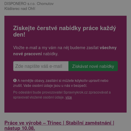
DISPONERO s.r.o. Chomutov
Klášterec nad Ohří
Získejte čerstvé nabídky práce každý
den!
Vložte e-mail a my vám na něj budeme zasílat
všechny
nové pracovní
nabídky.
A nemějte obavy, zasílání si můžete kdykoliv upravit nebo
zrušit. Vaše osobní údaje jsou u nás v bezpečí.
Po odeslání bude provozovatel Spravnykrok.cz zpracovávat a
spravovat vložené osobní údaje.
více
Práce ve výrobě – Třinec | Stabilní zaměstnání |
nástup 10.08.