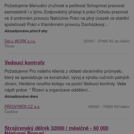
Požadujeme Manuální zručnost a pečlivost Schopnost pracovat
samostatně i v týmu Zodpovědný přístup k práci Ochotu pracovat
ve 3 směnném provozu Nabízíme Práci na plný úvazek ve stabilní
společnosti Práci v třísměnném provozu Docházkový...
Aktualizováno před 8 dny
DeLu WORK s.r.o.
32000 - 37000 Kč za měsíc
Třinec
Vedoucí kontroly
Požadujeme Pro našeho klienta z oblasti obranného průmyslu,
který se specializuje na konstrukci, vývoj a výrobu ručních palných
zbraní, hledáme nového kolegu na pozici Vedoucí kontroly. Vaše
náplň práce: * Řízení a organizace oddělení...
Aktualizováno dnes
PŘEDVÝBĚR.CZ a.s.
65000 - 70000 Kč/měsíc
Čestlice
Strojírenský dělník 32000 / měsíčně - 60 000
Nástupní Bonus!