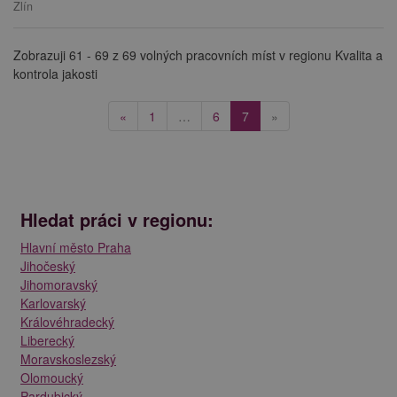
Zlín
Zobrazuji 61 - 69 z 69 volných pracovních míst v regionu Kvalita a
kontrola jakosti
(current)
«
1
…
6
7
»
Hledat práci v regionu:
Hlavní město Praha
Jihočeský
Jihomoravský
Karlovarský
Královéhradecký
Liberecký
Moravskoslezský
Olomoucký
Pardubický