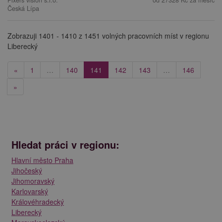
Pixers vision s.r.o.
od 27328 Kč za měsíc
Česká Lípa
Zobrazuji 1401 - 1410 z 1451 volných pracovních míst v regionu
Liberecký
(current)
«
1
…
140
141
142
143
…
146
»
Hledat práci v regionu:
Hlavní město Praha
Jihočeský
Jihomoravský
Karlovarský
Královéhradecký
Liberecký