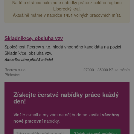
Na této stránce naleznete nabídky práce z celého regionu
Liberecký kraj.
Aktuálně máme v nabídce
1451
volných pracovních míst.
Skladník/ce, obsluha vzv
Společnost Recrew s.r.o. hledá vhodného kandidáta na pozici
Skladník/ce, obsluha vzv.
Aktualizováno před 5 měsíci
Recrew s.r.o.
27000 - 35000 Kč za měsíc
Příšovice
Získejte čerstvé nabídky práce každý
den!
Vložte e-mail a my vám na něj budeme zasílat
všechny
nové pracovní
nabídky.