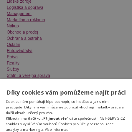
Lidské zdroje
Logistika a doprava
Management
Marketing a reklama
Nákup
Obchod a prodej
Ochrana a ostraha
Ostatní
Potravinářství
Právo
Reality
Služby
Státní a veřejná správa
Stavebnictví
Strojírenství
Díky cookies vám pomůžeme najít práci
Technika a elektrotechnika
Tvůrčí práce a design
Cookies nám pomáhají lépe pochopit, co hledáte a jak s nimi
Výroba
pracujete. Díky nim vám můžeme zobrazit vhodnější nabídky práce a
Vzdělávání a školství
další obsah určený pro vás.
Zdravotnictví
Kliknutím na tlačítko
„Přijmout vše“
dáte společnosti INET-SERVIS.CZ
souhlas s využíváním souborů Cookies pro účely personalizace,
Zemědělství, lesnictví a vodní hospodářství
analýzy a marketingu.
Více informací