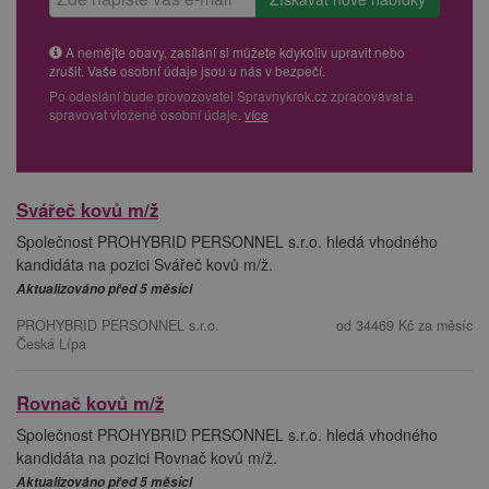
A nemějte obavy, zasílání si můžete kdykoliv upravit nebo
zrušit. Vaše osobní údaje jsou u nás v bezpečí.
Po odeslání bude provozovatel Spravnykrok.cz zpracovávat a
spravovat vložené osobní údaje.
více
Svářeč kovů m/ž
Společnost PROHYBRID PERSONNEL s.r.o. hledá vhodného
kandidáta na pozici Svářeč kovů m/ž.
Aktualizováno před 5 měsíci
PROHYBRID PERSONNEL s.r.o.
od 34469 Kč za měsíc
Česká Lípa
Rovnač kovů m/ž
Společnost PROHYBRID PERSONNEL s.r.o. hledá vhodného
kandidáta na pozici Rovnač kovů m/ž.
Aktualizováno před 5 měsíci