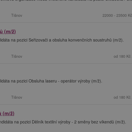
Tišnov
22000 - 23500 Kč
ů (m/ž)
dáta na pozici Seřizovači a obsluha konvenčních soustruhů (m/ž).
Tišnov
od 180 Kč 
dáta na pozici Obsluha laseru - operátor výroby (m/ž).
Tišnov
od 180 Kč 
ů (m/ž)
dáta na pozici Dělník textilní výroby - 2 směny bez víkendů (m/ž).