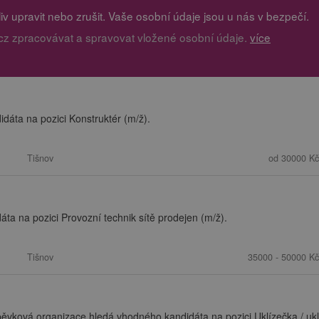
v upravit nebo zrušit. Vaše osobní údaje jsou u nás v bezpečí.
cz zpracovávat a spravovat vložené osobní údaje.
více
dáta na pozici Konstruktér (m/ž).
Tišnov
od 30000 Kč
a na pozici Provozní technik sítě prodejen (m/ž).
Tišnov
35000 - 50000 Kč
spěvková organizace hledá vhodného kandidáta na pozici Uklízečka / ukl