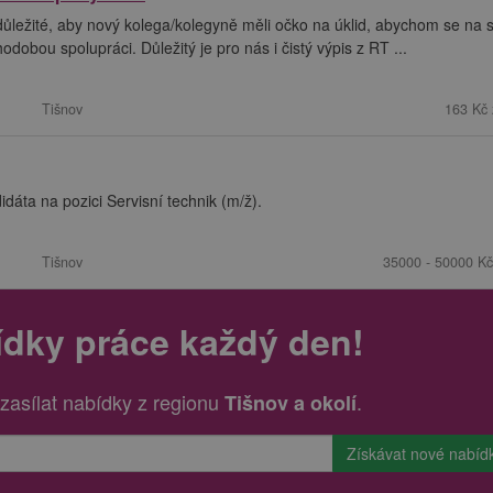
ležité, aby nový kolega/kolegyně měli očko na úklid, abychom se na 
obou spolupráci. Důležitý je pro nás i čistý výpis z RT ...
Tišnov
163 Kč 
áta na pozici Servisní technik (m/ž).
Tišnov
35000 - 50000 Kč
ídky práce každý den!
zasílat nabídky z regionu
.
Tišnov a okolí