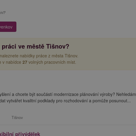
ání?
-venkov
 práci ve městě Tišnov?
 naleznete nabídky práce z města Tišnov.
e v nabídce
27
volných pracovních míst.
yšlení a chcete být součástí modernizace plánování výroby? Nehledá
dat vytvářet kvalitní podklady pro rozhodování a pomůže posunout...
Tišnov
ibilní přivýdělek