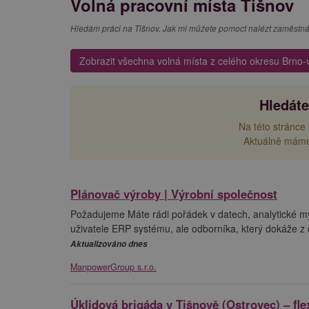
Volná pracovní místa Tišnov
Hledám práci na Tišnov. Jak mi můžete pomoct nalézt zaměstn
Zobrazit všechna volná místa z celého okresu Brno
Hledáte
Na této stránce
Aktuálně mám
Plánovač výroby | Výrobní společnost
Požadujeme Máte rádi pořádek v datech, analytické m
uživatele ERP systému, ale odborníka, který dokáže z 
Aktualizováno dnes
ManpowerGroup s.r.o.
Úklidová brigáda v Tišnově (Ostrovec) – flex