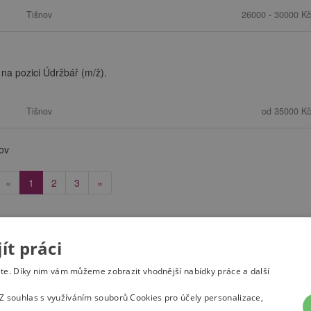
Tišnov
26000 - 30000 Kč
na pozici Údržbář (m/ž).
Tišnov
od 35000 Kč
nov
(current)
«
1
2
3
»
t práci
-venkov
ete. Díky nim vám můžeme zobrazit vhodnější nabídky práce a další
Z souhlas s využíváním souborů Cookies pro účely personalizace,