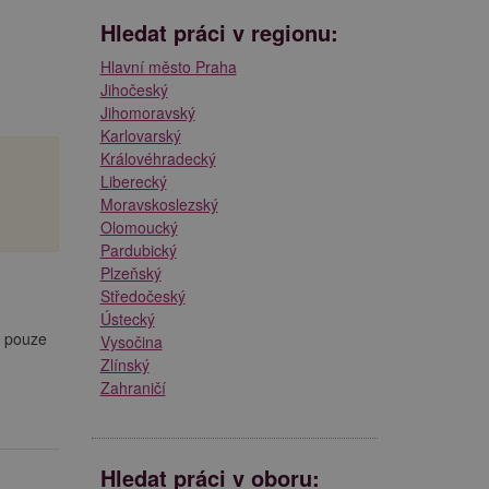
Hledat práci v regionu:
Hlavní město Praha
Jihočeský
Jihomoravský
Karlovarský
Královéhradecký
Liberecký
Moravskoslezský
Olomoucký
Pardubický
Plzeňský
Středočeský
Ústecký
m pouze
Vysočina
Zlínský
Zahraničí
Hledat práci v oboru: