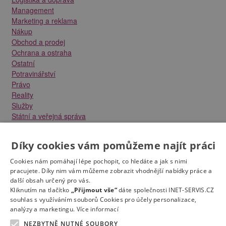
Management
Marketing a reklama
Nákup
Obchod a prodej
Ochrana a ostraha
Ostatní
Potravinářství
Právo
Reality
Služby
Státní a veřejná správa
Stavebnictví
Strojírenství
Díky cookies vám pomůžeme najít práci
Technika a elektrotechnika
Tvůrčí práce a design
Cookies nám pomáhají lépe pochopit, co hledáte a jak s nimi
Výroba
pracujete. Díky nim vám můžeme zobrazit vhodnější nabídky práce a
Vzdělávání a školství
další obsah určený pro vás.
Zdravotnictví
Kliknutím na tlačítko
„Přijmout vše“
dáte společnosti INET-SERVIS.CZ
souhlas s využíváním souborů Cookies pro účely personalizace,
Zemědělství, lesnictví a vodní hospodářství
analýzy a marketingu.
Více informací
NEZBYTNĚ NUTNÉ SOUBORY