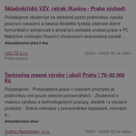
Skladník/řidič VZV, retrak (Kunice - Praha východ)
Požadujeme zkušenost na obdobné pozici podmínkou vysoké
pracovní nasazení a časová flexibilita fyzická zdatnost dobré
komunikační schopnosti a smysl pro pořádek znalost práce s PC
Nabízíme motivující finanční ohodnocení stravenkový paušál ...
Aktualizováno před 3 dny
LKQ CZ s.r.o.
32000 - 40000 Kč za měsíc
Praha-východ
Technolog masné výroby | okolí Prahy | 70–92 000
Kč
Požadujeme - Prokazatelná praxe v masném průmyslu je
podmínkou (ne pouze obecné potravinářství) - Zkušenost s
masnou výrobou a technologickými postupy, ideálně i s vývojem
produktů - Dobrá orientace v potravinářské legislativě, normách
a...
Aktualizováno dnes
Grafton Recruitment, s.r.o.
70000 - 92000 Kč za měsíc