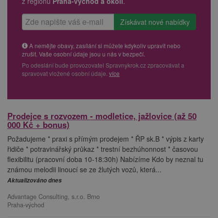
z regionu
Praha-východ a okolí
.
A nemějte obavy, zasílání si můžete kdykoliv upravit nebo
zrušit. Vaše osobní údaje jsou u nás v bezpečí.
Po odeslání bude provozovatel Spravnykrok.cz zpracovávat a
spravovat vložené osobní údaje.
více
Prodejce s rozvozem - modletice, jažlovice (až 50
000 Kč + bonus)
Požadujeme * praxi s přímým prodejem * ŘP sk.B * výpis z karty
řidiče * potravinářský průkaz * trestní bezhúhonnost * časovou
flexibilitu (pracovní doba 10-18:30h) Nabízíme Kdo by neznal tu
známou melodii linoucí se ze žlutých vozů, která...
Aktualizováno dnes
Advantage Consulting, s.r.o. Brno
Praha-východ