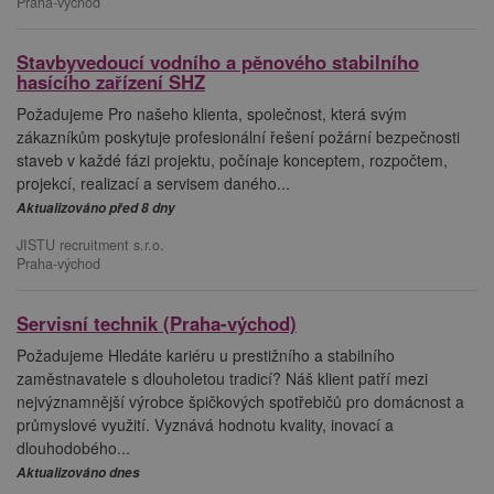
Praha-východ
Stavbyvedoucí vodního a pěnového stabilního
hasícího zařízení SHZ
Požadujeme Pro našeho klienta, společnost, která svým
zákazníkům poskytuje profesionální řešení požární bezpečnosti
staveb v každé fázi projektu, počínaje konceptem, rozpočtem,
projekcí, realizací a servisem daného...
Aktualizováno před 8 dny
JISTU recruitment s.r.o.
Praha-východ
Servisní technik (Praha-východ)
Požadujeme Hledáte kariéru u prestižního a stabilního
zaměstnavatele s dlouholetou tradicí? Náš klient patří mezi
nejvýznamnější výrobce špičkových spotřebičů pro domácnost a
průmyslové využití. Vyznává hodnotu kvality, inovací a
dlouhodobého...
Aktualizováno dnes