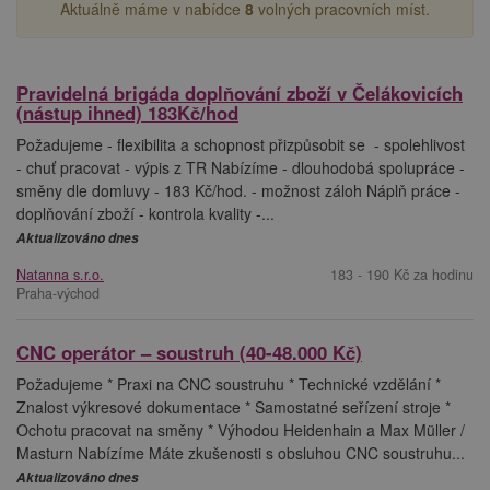
Aktuálně máme v nabídce
8
volných pracovních míst.
Pravidelná brigáda doplňování zboží v Čelákovicích
(nástup ihned) 183Kč/hod
Požadujeme - flexibilita a schopnost přizpůsobit se - spolehlivost
- chuť pracovat - výpis z TR Nabízíme - dlouhodobá spolupráce -
směny dle domluvy - 183 Kč/hod. - možnost záloh Náplň práce -
doplňování zboží - kontrola kvality -...
Aktualizováno dnes
Natanna s.r.o.
183 - 190 Kč za hodinu
Praha-východ
CNC operátor – soustruh (40-48.000 Kč)
Požadujeme * Praxi na CNC soustruhu * Technické vzdělání *
Znalost výkresové dokumentace * Samostatné seřízení stroje *
Ochotu pracovat na směny * Výhodou Heidenhain a Max Müller /
Masturn Nabízíme Máte zkušenosti s obsluhou CNC soustruhu...
Aktualizováno dnes