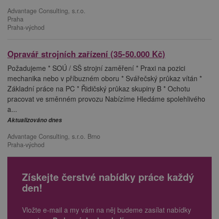
Advantage Consulting, s.r.o.
Praha
Praha-východ
Opravář strojních zařízení (35-50.000 Kč)
Požadujeme * SOÚ / SŠ strojní zaměření * Praxi na pozici
mechanika nebo v příbuzném oboru * Svářečský průkaz vítán *
Základní práce na PC * Řidičský průkaz skupiny B * Ochotu
pracovat ve směnném provozu Nabízíme Hledáme spolehlivého
a...
Aktualizováno dnes
Advantage Consulting, s.r.o. Brno
Praha-východ
Získejte čerstvé nabídky práce každý
den!
Vložte e-mail a my vám na něj budeme zasílat nabídky