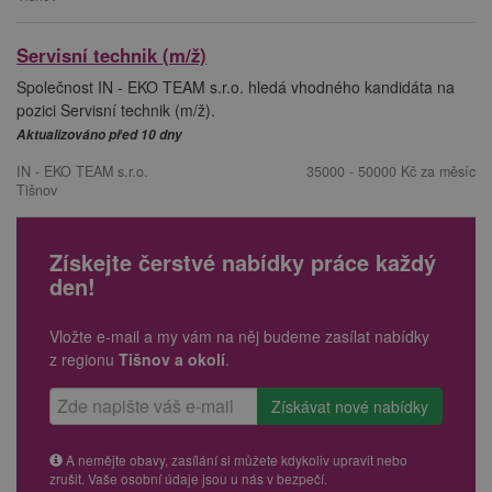
Servisní technik (m/ž)
Společnost IN - EKO TEAM s.r.o. hledá vhodného kandidáta na
pozici Servisní technik (m/ž).
Aktualizováno před 10 dny
IN - EKO TEAM s.r.o.
35000 - 50000 Kč za měsíc
Tišnov
Získejte čerstvé nabídky práce každý
den!
Vložte e-mail a my vám na něj budeme zasílat nabídky
z regionu
Tišnov a okolí
.
A nemějte obavy, zasílání si můžete kdykoliv upravit nebo
zrušit. Vaše osobní údaje jsou u nás v bezpečí.