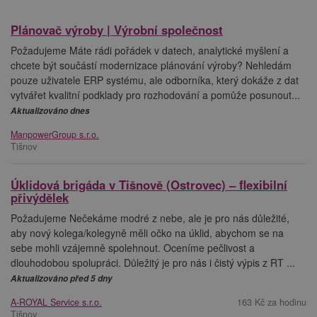
Plánovač výroby | Výrobní společnost
Požadujeme Máte rádi pořádek v datech, analytické myšlení a
chcete být součástí modernizace plánování výroby? Nehledám
pouze uživatele ERP systému, ale odborníka, který dokáže z dat
vytvářet kvalitní podklady pro rozhodování a pomůže posunout...
Aktualizováno dnes
ManpowerGroup s.r.o.
Tišnov
Úklidová brigáda v Tišnově (Ostrovec) – flexibilní
přivýdělek
Požadujeme Nečekáme modré z nebe, ale je pro nás důležité,
aby nový kolega/kolegyně měli očko na úklid, abychom se na
sebe mohli vzájemně spolehnout. Oceníme pečlivost a
dlouhodobou spolupráci. Důležitý je pro nás i čistý výpis z RT ...
Aktualizováno před 5 dny
A-ROYAL Service s.r.o.
163 Kč za hodinu
Tišnov