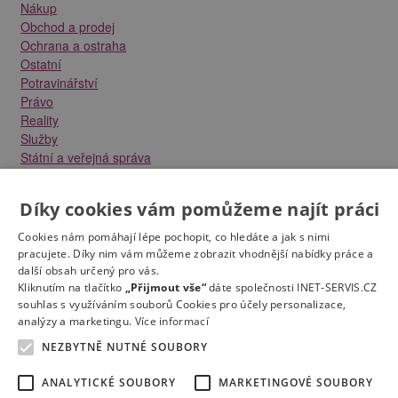
Nákup
Obchod a prodej
Ochrana a ostraha
Ostatní
Potravinářství
Právo
Reality
Služby
Státní a veřejná správa
Stavebnictví
Strojírenství
Díky cookies vám pomůžeme najít práci
Technika a elektrotechnika
Tvůrčí práce a design
Cookies nám pomáhají lépe pochopit, co hledáte a jak s nimi
Výroba
pracujete. Díky nim vám můžeme zobrazit vhodnější nabídky práce a
Vzdělávání a školství
další obsah určený pro vás.
Zdravotnictví
Kliknutím na tlačítko
„Přijmout vše“
dáte společnosti INET-SERVIS.CZ
souhlas s využíváním souborů Cookies pro účely personalizace,
Zemědělství, lesnictví a vodní hospodářství
analýzy a marketingu.
Více informací
NEZBYTNĚ NUTNÉ SOUBORY
ANALYTICKÉ SOUBORY
MARKETINGOVÉ SOUBORY