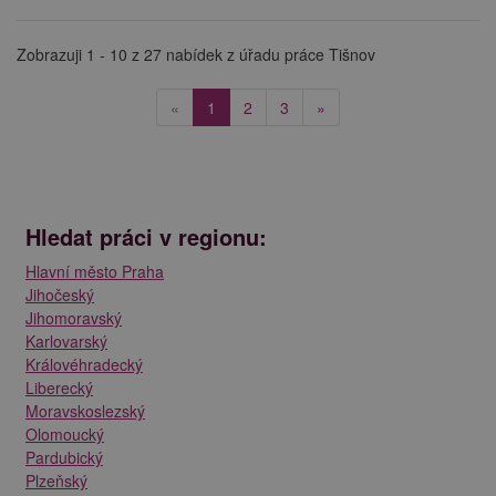
Zobrazuji 1 - 10 z 27 nabídek z úřadu práce Tišnov
(current)
«
1
2
3
»
Hledat práci v regionu:
Hlavní město Praha
Jihočeský
Jihomoravský
Karlovarský
Královéhradecký
Liberecký
Moravskoslezský
Olomoucký
Pardubický
Plzeňský