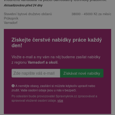
Aktualizováno před 24 dny
Stavební bytové družstvo občanů
38000 - 45000 Kč za měsíc
Průkopník
Varnsdorf
Získejte čerstvé nabídky práce každý
den!
Vložte e-mail a my vám na něj budeme zasílat nabídky
z regionu
Varnsdorf a okolí
.
A nemějte obavy, zasílání si můžete kdykoliv upravit nebo
zrušit. Vaše osobní údaje jsou u nás v bezpečí.
Po odeslání bude provozovatel Spravnykrok.cz zpracovávat a
spravovat vložené osobní údaje.
více