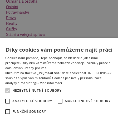
Ochrana a ostraha
Ostatní
Potravinářství
Právo
Reality
Služby
Státní a veřejná správa
Stavebnictví
Strojírenství
Díky cookies vám pomůžeme najít práci
Technika a elektrotechnika
Tvůrčí práce a design
Cookies nám pomáhají lépe pochopit, co hledáte a jak s nimi
Výroba
pracujete. Díky nim vám můžeme zobrazit vhodnější nabídky práce a
Vzdělávání a školství
další obsah určený pro vás.
Zdravotnictví
Kliknutím na tlačítko
„Přijmout vše“
dáte společnosti INET-SERVIS.CZ
souhlas s využíváním souborů Cookies pro účely personalizace,
Zemědělství, lesnictví a vodní hospodářství
analýzy a marketingu.
Více informací
NEZBYTNĚ NUTNÉ SOUBORY
ANALYTICKÉ SOUBORY
MARKETINGOVÉ SOUBORY
FUNKČNÍ SOUBORY
Kontakt
Práce na e-mail
RSS
Odstranění inzerátu