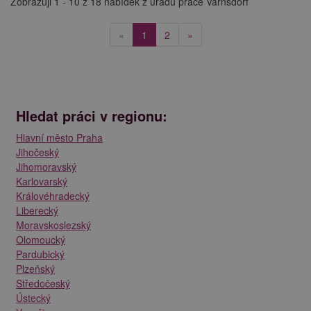
Zobrazuji 1 - 10 z 18 nabídek z úřadu práce Varnsdorf
(current)
«
1
2
»
Hledat práci v regionu:
Hlavní město Praha
Jihočeský
Jihomoravský
Karlovarský
Královéhradecký
Liberecký
Moravskoslezský
Olomoucký
Pardubický
Plzeňský
Středočeský
Ústecký