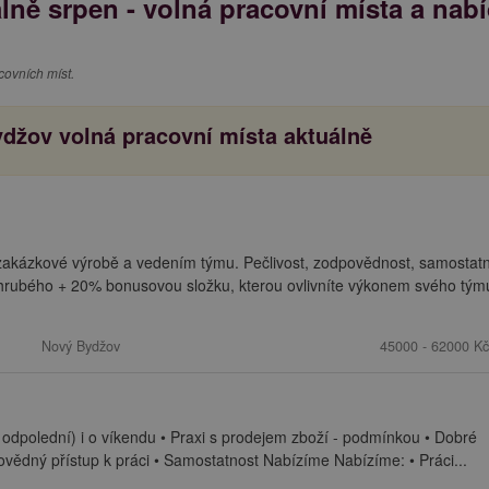
ně srpen - volná pracovní místa a nab
ovních míst.
džov volná pracovní místa aktuálně
zakázkové výrobě a vedením týmu. Pečlivost, zodpovědnost, samostatn
rubého + 20% bonusovou složku, kterou ovlivníte výkonem svého týmu
Nový Bydžov
45000 - 62000 Kč
dpolední) i o víkendu • Praxi s prodejem zboží - podmínkou • Dobré
vědný přístup k práci • Samostatnost Nabízíme Nabízíme: • Práci...