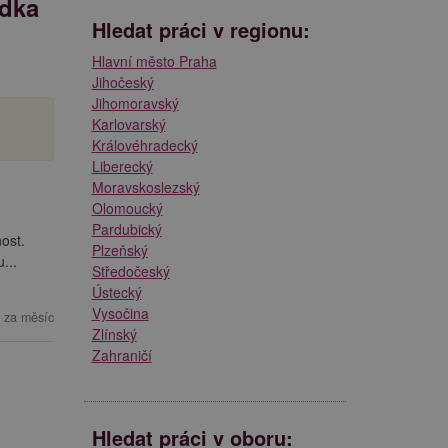
ídka
Hledat práci v regionu:
Hlavní město Praha
Jihočeský
Jihomoravský
Karlovarský
Královéhradecký
Liberecký
Moravskoslezský
Olomoucký
Pardubický
ost.
Plzeňský
...
Středočeský
Ústecký
Vysočina
 za měsíc
Zlínský
Zahraničí
Hledat práci v oboru: