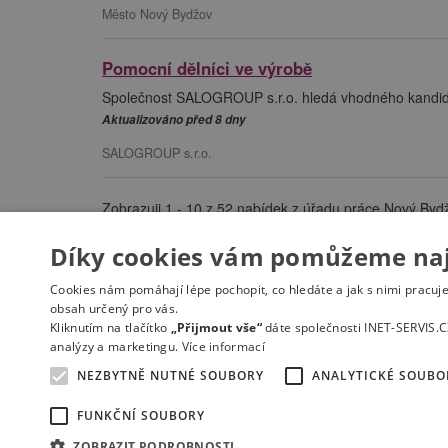
Město Nový Bydžov
Pomocní dělníci ve výrobě
Společnost SALOGROUP s.r.o. hledá vhodného kandidát
Aktualizováno před 8 dny
SALOGROUP s.r.o.
Zobrazuji 1 - 10 z 52 nabídek z úřadu práce Nový Byd
Díky cookies vám pomůžeme nají
«
Cookies nám pomáhají lépe pochopit, co hledáte a jak s nimi pracuj
obsah určený pro vás.
Kliknutím na tlačítko
„Přijmout vše“
dáte společnosti INET-SERVIS.C
analýzy a marketingu.
Více informací
NEZBYTNĚ NUTNÉ SOUBORY
ANALYTICKÉ SOUBO
Kontakt
Práce na e-mail
RSS
Odstranění inzer
FUNKČNÍ SOUBORY
Mapa stránek
ZOBRAZIT PODROBNOSTI