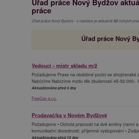
Úřad práce Nový Bydžov aktuál
práce
Úřad práce Nový Bydžov - v nabídce je aktuálně
52
volných prac
Úřad práce Nový By
Vedoucí - mistr skladu m/ž
Požadujeme Praxe na obdobné pozici ve strojírenské 
Nabízíme Nabízíme mzdu dle zkušeností 45-52.000,- h
Aktualizováno před 4 dny
FreeCon s.r.o.
Prodavač/ka v Novém Bydžově
Požadujeme • Ochota pracovat na dvě směny (ranní a o
komunikační dovednosti, příjemné vystupování • Zodpo
Aktualizováno před 10 dny