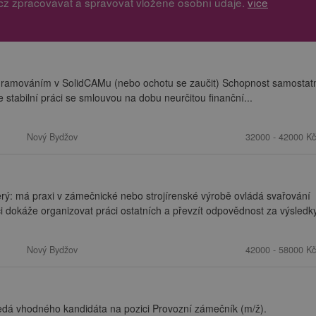
cz zpracovávat a spravovat vložené osobní údaje.
více
ramováním v SolidCAMu (nebo ochotu se zaučit) Schopnost samostat
 stabilní práci se smlouvou na dobu neurčitou finanční...
Nový Bydžov
32000 - 42000 Kč
ý: má praxi v zámečnické nebo strojírenské výrobě ovládá svařování
okáže organizovat práci ostatních a převzít odpovědnost za výsledky 
Nový Bydžov
42000 - 58000 Kč
ledá vhodného kandidáta na pozici Provozní zámečník (m/ž).