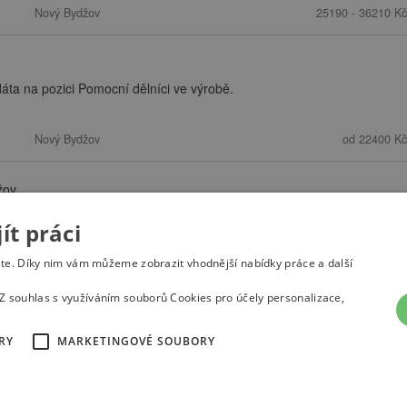
Nový Bydžov
25190 - 36210 Kč
a na pozici Pomocní dělníci ve výrobě.
Nový Bydžov
od 22400 Kč
žov
t práci
(current)
1
2
3
…
6
»
ete. Díky nim vám můžeme zobrazit vhodnější nabídky práce a další
Z souhlas s využíváním souborů Cookies pro účely personalizace,
RY
MARKETINGOVÉ SOUBORY
átu
Nastavení cookies
© 2022
Správnýkrok.cz