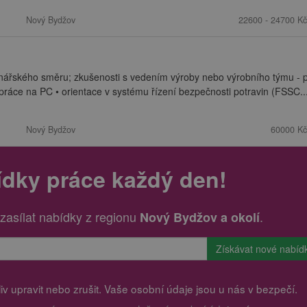
Nový Bydžov
22600 - 24700 Kč
nářského směru; zkušenosti s vedením výroby nebo výrobního týmu - 
práce na PC • orientace v systému řízení bezpečnosti potravin (FSSC..
Nový Bydžov
60000 Kč
ídky práce každý den!
zasílat nabídky z regionu
.
Nový Bydžov a okolí
v upravit nebo zrušit. Vaše osobní údaje jsou u nás v bezpečí.