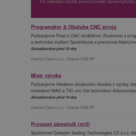
Po odeslání bude provozovatel Spravnykrok.
Programátor & Obsluha CNC strojů
Požadujeme Praxi s CNC obráběním Zkušenost s prog
a technické myšlení Spolehlivost a preciznost Nabízíme
Aktualizováno před 10 dny
Orienta Czech s.r.o. Orienta HUB PP
Mistr výroby
Požadujeme Hledáme zkušeného člověka z výroby, kter
metodami MAG a TIG umí číst technickou dokumentaci d
Aktualizováno před 10 dny
Orienta Czech s.r.o. Orienta HUB PP
Provozní zámečník (m/ž)
Společnost Datwyler Sealing Technologies CZ s.r.o. h