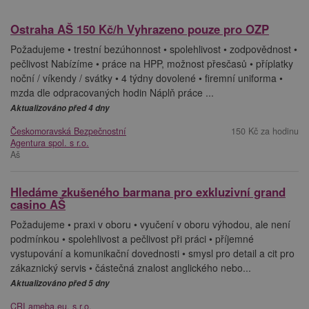
Ostraha AŠ 150 Kč/h Vyhrazeno pouze pro OZP
Požadujeme • trestní bezúhonnost • spolehlivost • zodpovědnost •
pečlivost Nabízíme • práce na HPP, možnost přesčasů • příplatky
noční / víkendy / svátky • 4 týdny dovolené • firemní uniforma •
mzda dle odpracovaných hodin Náplň práce ...
Aktualizováno před 4 dny
Českomoravská Bezpečnostní
150 Kč za hodinu
Agentura spol. s r.o.
Aš
Hledáme zkušeného barmana pro exkluzivní grand
casino AŠ
Požadujeme • praxi v oboru • vyučení v oboru výhodou, ale není
podmínkou • spolehlivost a pečlivost při práci • příjemné
vystupování a komunikační dovednosti • smysl pro detail a cit pro
zákaznický servis • částečná znalost anglického nebo...
Aktualizováno před 5 dny
CRI ameba.eu, s.r.o.