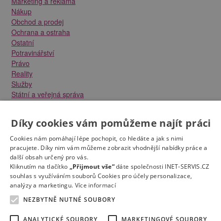
Marketing a reklama
Nákup
Obchod a prodej
Ochrana a ostraha
Ostatní
Potravinářství
Právo
Reality
Služby
Státní a veřejná správa
Stavebnictví
Strojírenství
Díky cookies vám pomůžeme najít práci
Technika a elektrotechnika
Tvůrčí práce a design
Cookies nám pomáhají lépe pochopit, co hledáte a jak s nimi
Výroba
pracujete. Díky nim vám můžeme zobrazit vhodnější nabídky práce a
Vzdělávání a školství
další obsah určený pro vás.
Zdravotnictví
Kliknutím na tlačítko
„Přijmout vše“
dáte společnosti INET-SERVIS.CZ
souhlas s využíváním souborů Cookies pro účely personalizace,
Zemědělství, lesnictví a vodní hospodářství
analýzy a marketingu.
Více informací
NEZBYTNĚ NUTNÉ SOUBORY
ANALYTICKÉ SOUBORY
MARKETINGOVÉ SOUBORY