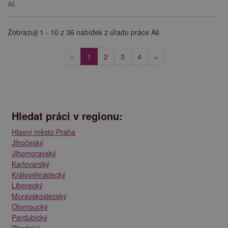
Aš
Zobrazuji 1 - 10 z 36 nabídek z úřadu práce Aš
(current)
«
1
2
3
4
»
Hledat práci v regionu:
Hlavní město Praha
Jihočeský
Jihomoravský
Karlovarský
Královéhradecký
Liberecký
Moravskoslezský
Olomoucký
Pardubický