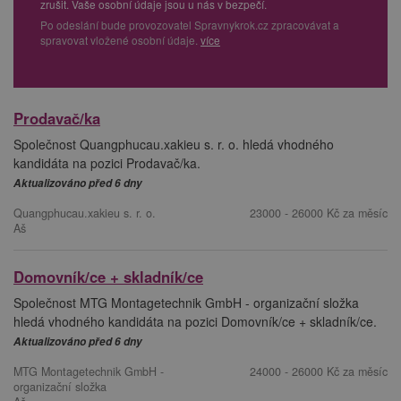
zrušit. Vaše osobní údaje jsou u nás v bezpečí.
Po odeslání bude provozovatel Spravnykrok.cz zpracovávat a
spravovat vložené osobní údaje.
více
Prodavač/ka
Společnost Quangphucau.xakieu s. r. o. hledá vhodného
kandidáta na pozici Prodavač/ka.
Aktualizováno před 6 dny
Quangphucau.xakieu s. r. o.
23000 - 26000 Kč za měsíc
Aš
Domovník/ce + skladník/ce
Společnost MTG Montagetechnik GmbH - organizační složka
hledá vhodného kandidáta na pozici Domovník/ce + skladník/ce.
Aktualizováno před 6 dny
MTG Montagetechnik GmbH -
24000 - 26000 Kč za měsíc
organizační složka