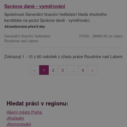
Správce daně - vyměřování
Společnost Generální finanční ředitelství hledá vhodného
kandidáta na pozici Správce daně - vyměřování.
Aktualizováno před 8 dny
Generální finanční ředitelství
27030 - 38990 Kč za měsíc
Roudnice nad Labem
Zobrazuji 1 - 10 z 60 nabídek z úřadu práce Roudnice nad Labem
(current)
«
1
2
3
…
6
»
Hledat práci v regionu:
Hlavní město Praha
Jihočeský
Jihomoravský