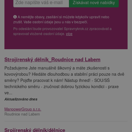
A nemějte obavy, zasílání si můžete kdykoliv upravit nebo
zrušit. Vaše osobní údaje jsou u nás v bezpečí.
Po odeslání bude provozovatel Spravnykrok.cz zpracovávat a
spravovat vložené osobní údaje.
více
Strojírenský dělník_Roudnice nad Labem
Požadujeme Jste manuálně šikovný a máte zkušenosti s
kovovýrobou? Hledáte dlouhodbou a stabilní práci pouze na dvě
směny? Pojďte pracovat k nám! Nástup ihned! - SOU/SŠ
technického směru - zručnost dobrou fyzickou kondici - praxe
ve...
Aktualizováno dnes
ManpowerGroup s.r.o.
Roudnice nad Labem
Srojírenský dělník/dělnice