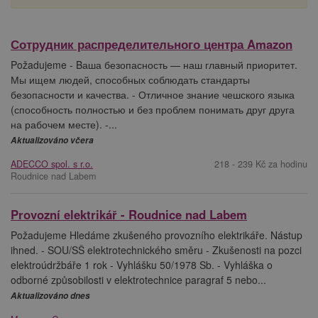
Сотрудник распределительного центра Amazon
Požadujeme - Bаша безопасность — наш главный приоритет.
Мы ищем людей, способных соблюдать стандарты
безопасности и качества. - Отличное знание чешского языка
(способность полностью и без проблем понимать друг друга
на рабочем месте). -...
Aktualizováno včera
ADECCO spol. s r.o.
218 - 239 Kč za hodinu
Roudnice nad Labem
Provozní elektrikář - Roudnice nad Labem
Požadujeme Hledáme zkušeného provozního elektrikáře. Nástup
ihned. - SOU/SŠ elektrotechnického směru - Zkušenosti na pozci
elektroúdržbáře 1 rok - Vyhlášku 50/1978 Sb. - Vyhláška o
odborné způsobilosti v elektrotechnice paragraf 5 nebo...
Aktualizováno dnes