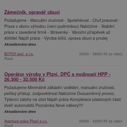
Zámečník, opravář obuvi
Požadujeme - Manuální zručnost - Spolehlivost - Chuť pracovat -
Praxe v oboru výhodou (není podmínkou) Nabízíme - Stabilní
práce v zavedené firmě - Stravenky - Vánoční příspěvek až
4000kč Náplň práce - Výroba klíčů, oprava obuvi a prodej
Aktualizováno dnes
BOTEX spol. s r.o.
32000 - 38000 Kč za měsíc
Plzeň
Operátor výroby v Plzni, DPČ s možností HPP -
26.300 - 32.500 Kč
Požadujeme Minimálně základní vzdělání, manuální zručnost,
pečlivý přístup, zodpovědnost Nabízíme Dvousměnný provoz.
Týdenní zálohy na účet Náplň práce Kompletace plastových částí
dveří automobilů Poznámka Nové nábory!!!!
Aktualizováno dnes
Agentura práce Plzeň s.r.o.
26300 - 32500 Kč za měsíc
Plzeň