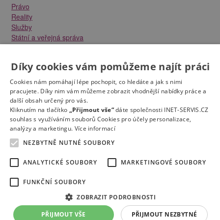
Právo
Reality
Služby
Státní a veřejná správa
Stavebnictví
Strojírenství
Díky cookies vám pomůžeme najít práci
Technika a elektrotechnika
Tvůrčí práce a design
Cookies nám pomáhají lépe pochopit, co hledáte a jak s nimi
Výroba
pracujete. Díky nim vám můžeme zobrazit vhodnější nabídky práce a
Vzdělávání a školství
další obsah určený pro vás.
Zdravotnictví
Kliknutím na tlačítko
„Přijmout vše“
dáte společnosti INET-SERVIS.CZ
souhlas s využíváním souborů Cookies pro účely personalizace,
Zemědělství, lesnictví a vodní hospodářství
analýzy a marketingu.
Více informací
NEZBYTNĚ NUTNÉ SOUBORY
ANALYTICKÉ SOUBORY
MARKETINGOVÉ SOUBORY
FUNKČNÍ SOUBORY
Kontakt
Práce na e-mail
RSS
Odstranění inzerátu
Nastavení cookies
© 2022
Správnýkrok.cz
ZOBRAZIT PODROBNOSTI
Mapa stránek
PŘIJMOUT VŠE
PŘIJMOUT NEZBYTNÉ