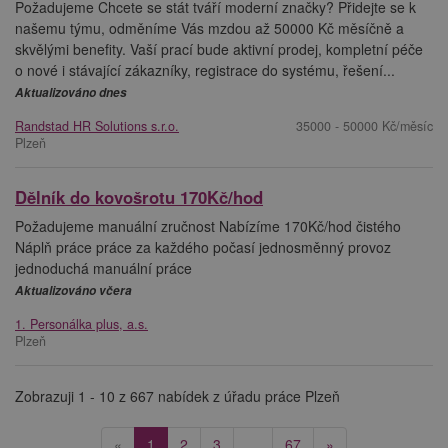
Požadujeme Chcete se stát tváří moderní značky? Přidejte se k
našemu týmu, odměníme Vás mzdou až 50000 Kč měsíčně a
skvělými benefity. Vaší prací bude aktivní prodej, kompletní péče
o nové i stávající zákazníky, registrace do systému, řešení...
Aktualizováno dnes
Randstad HR Solutions s.r.o.
35000 - 50000 Kč/měsíc
Plzeň
Dělník do kovošrotu 170Kč/hod
Požadujeme manuální zručnost Nabízíme 170Kč/hod čistého
Náplň práce práce za každého počasí jednosměnný provoz
jednoduchá manuální práce
Aktualizováno včera
1. Personálka plus, a.s.
Plzeň
Zobrazuji 1 - 10 z 667 nabídek z úřadu práce Plzeň
(current)
«
1
2
3
…
67
»