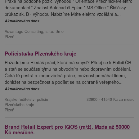
Praxe na podobné pozici výhodou * Orientace v technické/elektro
dokumentaci * Znalost Autocad či Eplan * MS Office * Řidičský
průkaz sk. B - výhodou Nabízíme Máte elektro vzdělání a...
Aktualizováno dnes
Advantage Consulting, s.r.o. Brno
Plzeň
Policista/ka Plzeňského kraje
Požadujeme Hledáš práci, která má smysl? Přidej se k Policii ČR
a staň se součástí týmu na obvodním nebo dopravním oddělení.
Čeká tě pestrá a zodpovědná práce, možnost pomáhat lidem,
dohlížet na bezpečnost a podílet se na ochraně veřejného...
Aktualizováno dnes
Krajské ředitelství policie
32900 - 41540 Kč za měsíc
Plzeňského kraje
Plzeň
Brand Retail Expert pro IQOS (m/ž). Mzda až 50000
Kč měsíčně.