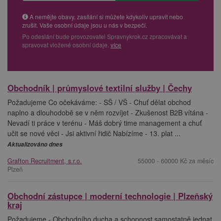
A nemějte obavy, zasílání si můžete kdykoliv upravit nebo
zrušit. Vaše osobní údaje jsou u nás v bezpečí.
Po odeslání bude provozovatel Spravnykrok.cz zpracovávat a
spravovat vložené osobní údaje.
více
Obchodník | průmyslové textilní služby | Čechy
Požadujeme Co očekáváme: - SŠ / VŠ - Chuť dělat obchod
naplno a dlouhodobě se v něm rozvíjet - Zkušenost B2B vítána -
Nevadí ti práce v terénu - Máš dobrý time management a chuť
učit se nové věci - Jsi aktivní řidič Nabízíme - 13. plat ...
Aktualizováno dnes
Grafton Recruitment, s.r.o.
55000 - 60000 Kč za měsíc
Plzeň
Obchodní zástupce | moderní technologie | Plzeňský
kraj
Požadujeme - Obchodního ducha a schopnost samostatně jednat