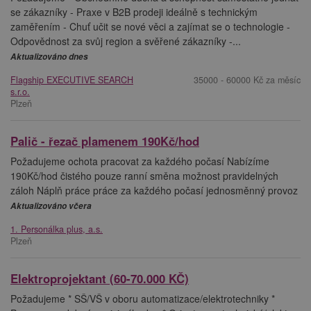
se zákazníky - Praxe v B2B prodeji ideálně s technickým
zaměřením - Chuť učit se nové věci a zajímat se o technologie -
Odpovědnost za svůj region a svěřené zákazníky -...
Aktualizováno dnes
Flagship EXECUTIVE SEARCH
35000 - 60000 Kč za měsíc
s.r.o.
Plzeň
Palič - řezač plamenem 190Kč/hod
Požadujeme ochota pracovat za každého počasí Nabízíme
190Kč/hod čistého pouze ranní směna možnost pravidelných
záloh Náplň práce práce za každého počasí jednosměnný provoz
Aktualizováno včera
1. Personálka plus, a.s.
Plzeň
Elektroprojektant (60-70.000 KČ)
Požadujeme * SŠ/VŠ v oboru automatizace/elektrotechniky *