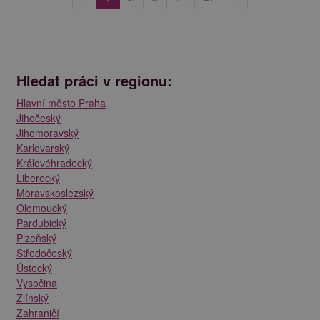
Hledat práci v regionu:
Hlavní město Praha
Jihočeský
Jihomoravský
Karlovarský
Královéhradecký
Liberecký
Moravskoslezský
Olomoucký
Pardubický
Plzeňský
Středočeský
Ústecký
Vysočina
Zlínský
Zahraničí