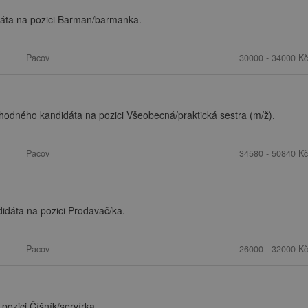
dáta na pozici Barman/barmanka.
Pacov
30000 - 34000 Kč
vhodného kandidáta na pozici Všeobecná/praktická sestra (m/ž).
Pacov
34580 - 50840 Kč
dáta na pozici Prodavač/ka.
Pacov
26000 - 32000 Kč
ozici Číšník/servírka.