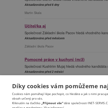
Aktualizováno před 6 dny
Martin Skala
Učitel/ka aj
Společnost Základní škola Pacov hledá vhodného kandid
Aktualizováno před měsícem
Základní škola Pacov
Pomocné práce v kuchyni (m/ž)
Společnost Kushtrim Mujaj hledá vhodného kandidáta 
Aktualizováno před 2 měsíci
Kushtrim Mujaj
Díky cookies vám pomůžeme nají
Zobrazuji 1 - 9 z 9 nabídek z úřadu práce Pacov
Cookies nám pomáhají lépe pochopit, co hledáte a jak s nimi pracuj
obsah určený pro vás.
Kliknutím na tlačítko
„Přijmout vše“
dáte společnosti INET-SERVIS.C
analýzy a marketingu.
Více informací