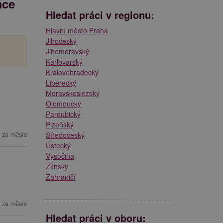
áce
Hledat práci v regionu:
Hlavní město Praha
Jihočeský
Jihomoravský
Karlovarský
Královéhradecký
Liberecký
Moravskoslezský
Olomoucký
Pardubický
Plzeňský
 za měsíc
Středočeský
Ústecký
Vysočina
Zlínský
Zahraničí
 za měsíc
Hledat práci v oboru: