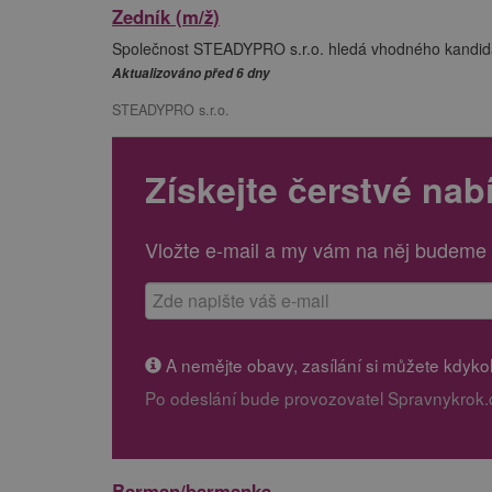
Zedník (m/ž)
Společnost STEADYPRO s.r.o. hledá vhodného kandidát
Aktualizováno před 6 dny
STEADYPRO s.r.o.
Získejte čerstvé nab
Vložte e-mail a my vám na něj budeme 
A nemějte obavy, zasílání si můžete kdykoli
Po odeslání bude provozovatel Spravnykrok.
Barman/barmanka