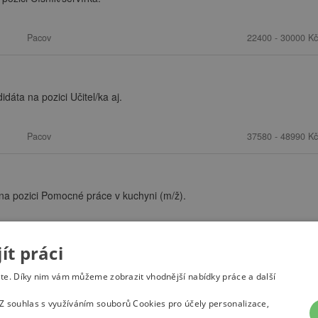
Pacov
22400 - 30000 Kč
áta na pozici Učitel/ka aj.
Pacov
37580 - 48990 Kč
na pozici Pomocné práce v kuchyni (m/ž).
Pacov
23000 - 25000 Kč
t práci
ete. Díky nim vám můžeme zobrazit vhodnější nabídky práce a další
Z souhlas s využíváním souborů Cookies pro účely personalizace,