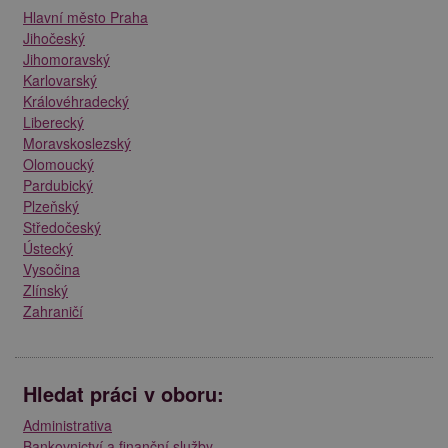
Hlavní město Praha
Jihočeský
Jihomoravský
Karlovarský
Královéhradecký
Liberecký
Moravskoslezský
Olomoucký
Pardubický
Plzeňský
Středočeský
Ústecký
Vysočina
Zlínský
Zahraničí
Hledat práci v oboru:
Administrativa
Bankovnictví a finanční služby