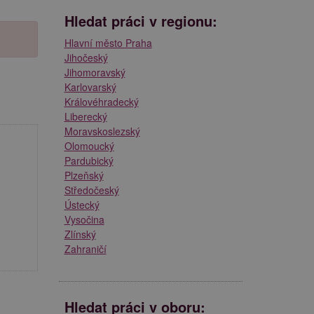
Hledat práci v regionu:
Hlavní město Praha
Jihočeský
Jihomoravský
Karlovarský
Královéhradecký
Liberecký
Moravskoslezský
Olomoucký
Pardubický
Plzeňský
Středočeský
Ústecký
Vysočina
Zlínský
Zahraničí
Hledat práci v oboru: