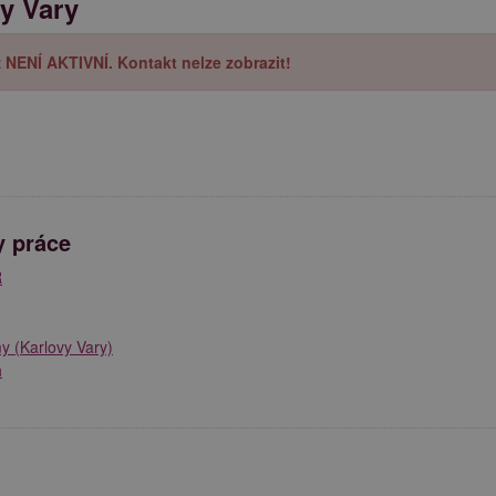
y Vary
iž NENÍ AKTIVNÍ. Kontakt nelze zobrazit!
y práce
R
y (Karlovy Vary)
h