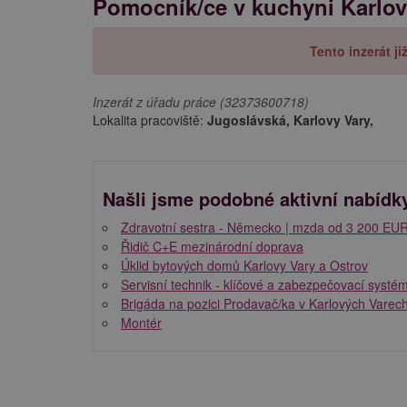
Pomocník/ce v kuchyni Karlov
Tento inzerát j
Inzerát z úřadu práce (32373600718)
Lokalita pracoviště:
Jugoslávská, Karlovy Vary,
Našli jsme podobné aktivní nabídk
Zdravotní sestra - Německo | mzda od 3 200 EU
Řidič C+E mezinárodní doprava
Úklid bytových domů Karlovy Vary a Ostrov
Servisní technik - klíčové a zabezpečovací systém
Brigáda na pozici Prodavač/ka v Karlových Varec
Montér