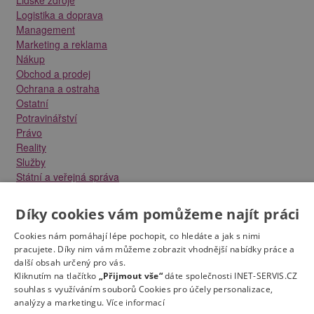
Logistika a doprava
Management
Marketing a reklama
Nákup
Obchod a prodej
Ochrana a ostraha
Ostatní
Potravinářství
Právo
Reality
Služby
Státní a veřejná správa
Stavebnictví
Strojírenství
Díky cookies vám pomůžeme najít práci
Technika a elektrotechnika
Tvůrčí práce a design
Cookies nám pomáhají lépe pochopit, co hledáte a jak s nimi
Výroba
pracujete. Díky nim vám můžeme zobrazit vhodnější nabídky práce a
další obsah určený pro vás.
Vzdělávání a školství
Kliknutím na tlačítko
„Přijmout vše“
dáte společnosti INET-SERVIS.CZ
Zdravotnictví
souhlas s využíváním souborů Cookies pro účely personalizace,
Zemědělství, lesnictví a vodní hospodářství
analýzy a marketingu.
Více informací