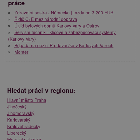
práce
Zdravotní sestra - Německo | mzda od 3 200 EUR
Řidič C+E mezinárodní doprava
Úklid bytových domů Karlovy Vary a Ostrov
Servisní technik - klíčové a zabezpečovací systémy
(Karlovy Vary)
Brigáda na pozici Prodavač/ka v Karlových Varech
Montér
Hledat práci v regionu:
Hlavní město Praha
Jihočeský
Jihomoravský
Karlovarský
Královéhradecký
Liberecký
Moravskoslezský