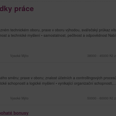
dky práce
ném technickém oboru, praxe v oboru výhodou, svářečský průkaz vít
nost a technické myšlení • samostatnost, pečlivost a odpovědnost Nab
Vysoké Mýto
38000 - 45000 Kč z
o směru; praxe v oboru; znalost účetních a controllingových proces
ké schopnosti a logické myšlení • vynikající organizační schopnosti,...
Vysoké Mýto
50000 - 60000 Kč z
 bohaté bonusy