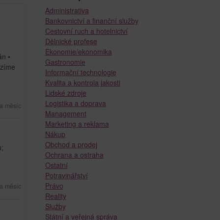
Administrativa
Bankovnictví a finanční služby
Cestovní ruch a hotelnictví
Dělnické profese
Ekonomie/ekonomika
án •
Gastronomie
ízíme
Informační technologie
Kvalita a kontrola jakosti
Lidské zdroje
Logistika a doprava
a měsíc
Management
Marketing a reklama
Nákup
Obchod a prodej
ů;
Ochrana a ostraha
Ostatní
Potravinářství
Právo
a měsíc
Reality
Služby
Státní a veřejná správa