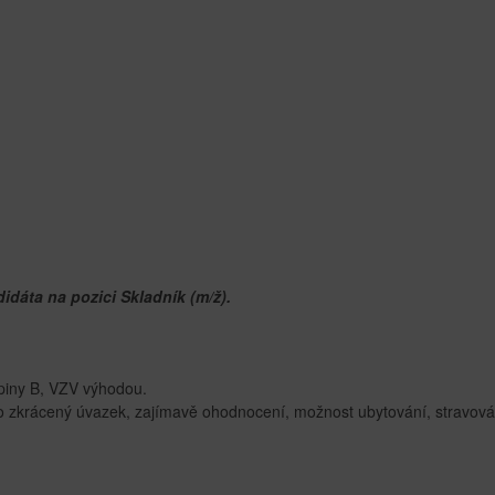
dáta na pozici Skladník (m/ž).
upiny B, VZV výhodou.
 zkrácený úvazek, zajímavě ohodnocení, možnost ubytování, stravová