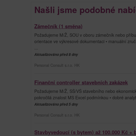
Našli jsme podobné nabí
Zámečník (1 směna)
Požadujeme M/Ž, SOU v oboru zámečník nebo příbuz
orientace ve výkresové dokumentaci • manuální zruč
...
Aktualizováno před 8 dny
Personal Consult s.r.o. HK
Finanční controller stavebních zakázek
Požadujeme M/Ž, SŠ/VŠ stavebního nebo ekonomickéh
pokročilá znalost MS Excel podmínkou • dobré analytic
Aktualizováno před 5 dny
Personal Consult s.r.o. HK
Stavbyvedoucí (s bytem) až 100.000 Kč +