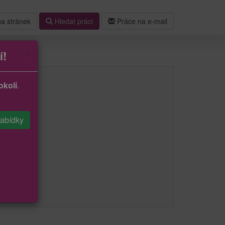
a stránek
Hledat práci
Práce na e-mail
×
í!
okolí
.