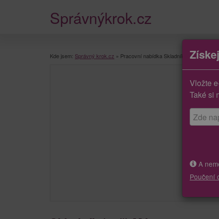
Správnýkrok.cz
Získe
Kde jsem:
Správný krok.cz
»
Pracovní nabídka Skladník (m/ž)
Vložte e
Také si 
A neměj
Poučení 