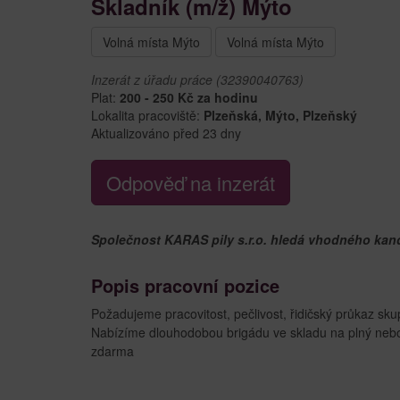
Skladník (m/ž) Mýto
Volná místa Mýto
Volná místa Mýto
Inzerát z úřadu práce (32390040763)
Plat:
200 - 250 Kč za hodinu
Lokalita pracoviště:
Plzeňská, Mýto, Plzeňský
Aktualizováno před 23 dny
Odpověď na inzerát
Společnost KARAS pily s.r.o. hledá vhodného kandi
Popis pracovní pozice
Požadujeme pracovitost, pečlivost, řidičský průkaz sk
Nabízíme dlouhodobou brigádu ve skladu na plný nebo
zdarma