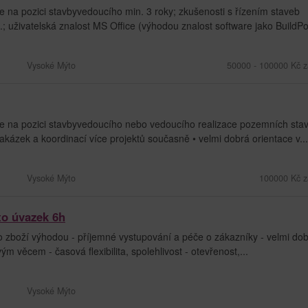
na pozici stavbyvedoucího min. 3 roky; zkušenosti s řízením staveb
 uživatelská znalost MS Office (výhodou znalost software jako BuildPo
Vysoké Mýto
50000 - 100000 Kč z
e na pozici stavbyvedoucího nebo vedoucího realizace pozemních sta
zakázek a koordinací více projektů současně • velmi dobrá orientace v...
Vysoké Mýto
100000 Kč z
to úvazek 6h
ho zboží výhodou - příjemné vystupování a péče o zákazníky - velmi do
m věcem - časová flexibilita, spolehlivost - otevřenost,...
Vysoké Mýto