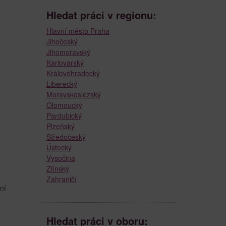
Hledat práci v regionu:
Hlavní město Praha
Jihočeský
Jihomoravský
Karlovarský
Královéhradecký
Liberecký
Moravskoslezský
Olomoucký
Pardubický
Plzeňský
Středočeský
Ústecký
Vysočina
Zlínský
Zahraničí
ní
Hledat práci v oboru: