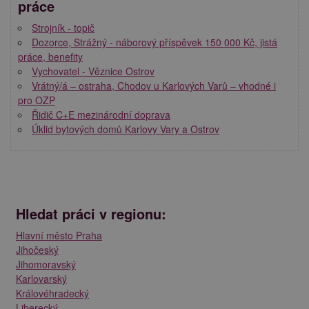
práce
Strojník - topič
Dozorce, Strážný - náborový příspěvek 150 000 Kč, jistá
práce, benefity
Vychovatel - Věznice Ostrov
Vrátný/á – ostraha, Chodov u Karlových Varů – vhodné i
pro OZP
Řidič C+E mezinárodní doprava
Úklid bytových domů Karlovy Vary a Ostrov
Hledat práci v regionu:
Hlavní město Praha
Jihočeský
Jihomoravský
Karlovarský
Královéhradecký
Liberecký