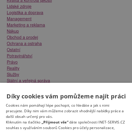
Lidské zdroje
Logistika a doprava
Management
Marketing a reklama
Nákup
Obchod a prodej
Ochrana a ostraha
Ostatní
Potravinářství
Právo
Reality
Služby
Státní a veřejná správa
Stavebnictví
Strojírenství
Díky cookies vám pomůžeme najít práci
Technika a elektrotechnika
Tvůrčí práce a design
Cookies nám pomáhají lépe pochopit, co hledáte a jak s nimi
Výroba
pracujete. Díky nim vám můžeme zobrazit vhodnější nabídky práce a
další obsah určený pro vás.
Vzdělávání a školství
Kliknutím na tlačítko
„Přijmout vše“
dáte společnosti INET-SERVIS.CZ
Zdravotnictví
souhlas s využíváním souborů Cookies pro účely personalizace,
Zemědělství, lesnictví a vodní hospodářství