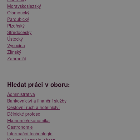
Moravskoslezský
Olomoucký
Pardubický
Plzeňský
Středočeský
Ústecký
Vysočina
Zlínský
Zahraničí
Hledat práci v oboru:
Administrativa
Bankovnictví a finanční služby
Cestovní ruch a hotelnictví
Dělnické profese
Ekonomie/ekonomika
Gastronomie
Informační technologie
Kvalita a kontrola jakosti