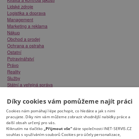
Lidské zdroje
Logistika a doprava
Management
Marketing a reklama
Nákup
Obchod a prodej
Ochrana a ostraha
Ostatní
Potravinářství
Právo
Reality
Služby
Státní a veřejná správa
Stavebnictví
Strojírenství
Díky cookies vám pomůžeme najít práci
Technika a elektrotechnika
Tvůrčí práce a design
Cookies nám pomáhají lépe pochopit, co hledáte a jak s nimi
Výroba
pracujete. Díky nim vám můžeme zobrazit vhodnější nabídky práce a
další obsah určený pro vás.
Vzdělávání a školství
Kliknutím na tlačítko
„Přijmout vše“
dáte společnosti INET-SERVIS.CZ
Zdravotnictví
souhlas s využíváním souborů Cookies pro účely personalizace,
Zemědělství, lesnictví a vodní hospodářství