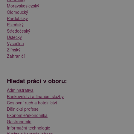
Moravskoslezský
Olomoucký
Pardubický
Plzeňský
Středočeský
Ústecký
Vysočina
Zlínský
Zahraničí
Hledat práci v oboru:
Administrativa
Bankovnictví a finanční služby
Cestovní ruch a hotelnictví
Dělnické profese
Ekonomie/ekonomika
Gastronomie
Informační technologie
Kvalita a kontrola jakosti