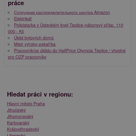
práce
Сотрудник распределительного центра Amazon
Elektrikář
Policista/ka v Ústeckém kraji Teplice-náborový přísp. 110
000,- Kč
Úklid bytových domů
Mistr výroby-pekař/ka
Pracovník/ce úklidu do HalfPrice Olympia Teplice / vhodné
pro OZP pracovníky
Hledat práci v regionu:
Hlavní město Praha
Jihočeský
Jihomoravský
Karlovarský
Královéhradecký
Liberecký