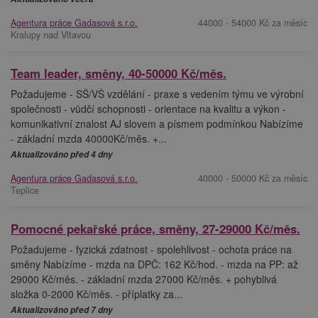
Agentura práce Gadasová s.r.o.
44000 - 54000 Kč za měsíc
Kralupy nad Vltavou
Team leader, směny, 40-50000 Kč/měs.
Požadujeme - SŠ/VŠ vzdělání - praxe s vedením týmu ve výrobní
společnosti - vůdčí schopnosti - orientace na kvalitu a výkon -
komunikativní znalost AJ slovem a písmem podmínkou Nabízíme
- základní mzda 40000Kč/měs. +...
Aktualizováno před 4 dny
Agentura práce Gadasová s.r.o.
40000 - 50000 Kč za měsíc
Teplice
Pomocné pekařské práce, směny, 27-29000 Kč/měs.
Požadujeme - fyzická zdatnost - spolehlivost - ochota práce na
směny Nabízíme - mzda na DPČ: 162 Kč/hod. - mzda na PP: až
29000 Kč/měs. - základní mzda 27000 Kč/měs. + pohyblivá
složka 0-2000 Kč/měs. - příplatky za...
Aktualizováno před 7 dny