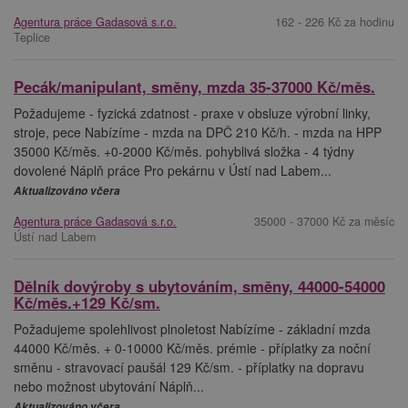
Agentura práce Gadasová s.r.o.
162 - 226 Kč za hodinu
Teplice
Pecák/manipulant, směny, mzda 35-37000 Kč/měs.
Požadujeme - fyzická zdatnost - praxe v obsluze výrobní linky,
stroje, pece Nabízíme - mzda na DPČ 210 Kč/h. - mzda na HPP
35000 Kč/měs. +0-2000 Kč/měs. pohyblivá složka - 4 týdny
dovolené Náplň práce Pro pekárnu v Ústí nad Labem...
Aktualizováno včera
Agentura práce Gadasová s.r.o.
35000 - 37000 Kč za měsíc
Ústí nad Labem
Dělník dovýroby s ubytováním, směny, 44000-54000
Kč/měs.+129 Kč/sm.
Požadujeme spolehlivost plnoletost Nabízíme - základní mzda
44000 Kč/měs. + 0-10000 Kč/měs. prémie - příplatky za noční
směnu - stravovací paušál 129 Kč/sm. - příplatky na dopravu
nebo možnost ubytování Náplň...
Aktualizováno včera