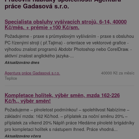
práce Gadasová s.r.o.
Specialista obsluhy vyšívacích strojů, 6-14, 40000
Kč/měs. + prémie +100 Kč/sm.
Požadujeme - praxe s průmyslovým vyšíváním - praxe s obsluhou
PC řízenými stroji ( př.Tajima) - orientace ve vektorové grafice -
výhodou znalost programů Abdobr Photoshop nebo CorelDraw. -
aktivní znalost anglického jazyka-...
Aktualizováno dnes
Agentura práce Gadasová s.r.o.
40000 Kč za měsíc
Teplice
Kompletace holítek, výběr směn, mzda 162-226
Kč/h., výběr směn!
Požadujeme – plnoletost podmínkou! – spolehlivost Nabízíme –
základní mzda: 162 Kč/hod. – příplatek za noční směnu 20% –
příplatek za víkend 20% Náplň práce Hledáme plnoleté brigádníky
pro kompletaci holítek s nástupem ihned. Práce vhodná...
Aktualizováno včera