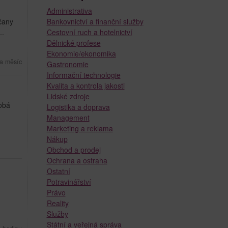
Administrativa
čany
Bankovnictví a finanční služby
..
Cestovní ruch a hotelnictví
Dělnické profese
Ekonomie/ekonomika
a měsíc
Gastronomie
Informační technologie
Kvalita a kontrola jakosti
Lidské zdroje
dobá
Logistika a doprava
Management
Marketing a reklama
Nákup
Obchod a prodej
Ochrana a ostraha
Ostatní
Potravinářství
Právo
Reality
Služby
Státní a veřejná správa