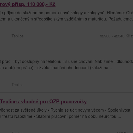
rový přísp. 110 000,- Kč
raje přijme do služebního poměru nové kolegy a kolegyně. Hledáme: Ob
stříkem a ukončeným středoškolským vzděláním s maturitou. Požadujeme.
Teplice
32900 - 42340 Kč z
t práci - být dostupný na telefonu - slušné chování Nabízíme - dlouho
 den a objem práce) - skvělé finanční ohodnocení (záleží na...
Teplice
 Teplice / vhodné pro OZP pracovníky
vědnost za svěřené úkoly • Rychle se učit novým věcem • Spolehlivost,
řík trestů Nabízíme • Stabilní pracovní poměr na dobu neurčitou ...