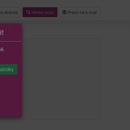
a stránek
Hledat práci
Práce na e-mail
×
í!
lí
.