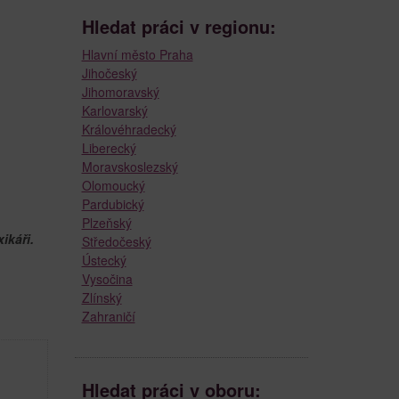
Hledat práci v regionu:
Hlavní město Praha
Jihočeský
Jihomoravský
Karlovarský
Královéhradecký
Liberecký
Moravskoslezský
Olomoucký
Pardubický
Plzeňský
ikáři.
Středočeský
Ústecký
Vysočina
Zlínský
Zahraničí
Hledat práci v oboru: