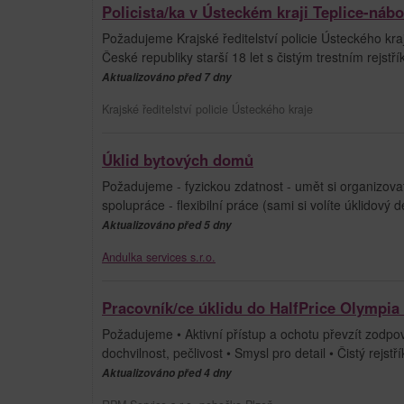
Policista/ka v Ústeckém kraji Teplice-nábo
Požadujeme Krajské ředitelství policie Ústeckého k
České republiky starší 18 let s čistým trestním rej
Aktualizováno před 7 dny
Krajské ředitelství policie Ústeckého kraje
Úklid bytových domů
Požadujeme - fyzickou zdatnost - umět si organizova
spolupráce - flexibilní práce (sami si volíte úklidový
Aktualizováno před 5 dny
Andulka services s.r.o.
Pracovník/ce úklidu do HalfPrice Olympia
Požadujeme • Aktivní přístup a ochotu převzít zodpo
dochvilnost, pečlivost • Smysl pro detail • Čistý rejst
Aktualizováno před 4 dny