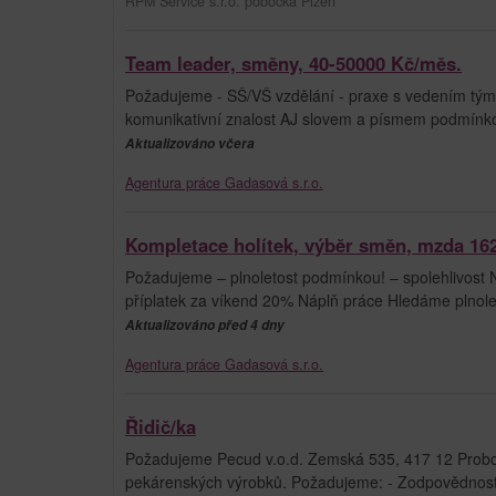
RPM Service s.r.o. pobočka Plzeň
Team leader, směny, 40-50000 Kč/měs.
Požadujeme - SŠ/VŠ vzdělání - praxe s vedením týmu v
komunikativní znalost AJ slovem a písmem podmínk
Aktualizováno včera
Agentura práce Gadasová s.r.o.
Kompletace holítek, výběr směn, mzda 162
Požadujeme – plnoletost podmínkou! – spolehlivost 
příplatek za víkend 20% Náplň práce Hledáme plnolet
Aktualizováno před 4 dny
Agentura práce Gadasová s.r.o.
Řidič/ka
Požadujeme Pecud v.o.d. Zemská 535, 417 12 Probošt
pekárenských výrobků. Požadujeme: - Zodpovědnost, o