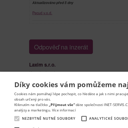
Aktualizováno před 5 dny
Pecud v.o.d.
Odpověď na inzerát
Laxim s.r.o.
Kontaktní osoba:
Vitalii Kryl
739 129 880
Díky cookies vám pomůžeme nají
Vytisknout nabídku
Nahlásit podezřelý 
Cookies nám pomáhají lépe pochopit, co hledáte a jak s nimi pracuj
obsah určený pro vás.
Kliknutím na tlačítko
„Přijmout vše“
dáte společnosti INET-SERVIS.C
analýzy a marketingu.
Více informací
NEZBYTNĚ NUTNÉ SOUBORY
ANALYTICKÉ SOUBO
Kontakt
Práce na e-mail
RSS
Odstranění inzer