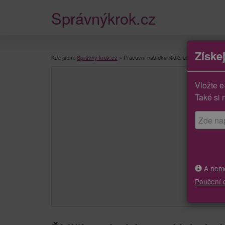
Správnýkrok.cz
Získe
Kde jsem:
Správný krok.cz
»
Pracovní nabídka Řidiči osobních a malý
Vložte e
Také si 
A neměj
Poučení 