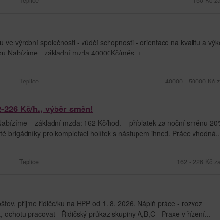
Teplice
150 Kč za
e výrobní společnosti - vůdčí schopnosti - orientace na kvalitu a výk
ou Nabízíme - základní mzda 40000Kč/měs. +...
Teplice
40000 - 50000 Kč z
-226 Kč/h., výběr směn!
Nabízíme – základní mzda: 162 Kč/hod. – příplatek za noční směnu 20
é brigádníky pro kompletaci holítek s nástupem ihned. Práce vhodná..
Teplice
162 - 226 Kč z
ov, přijme řidiče/ku na HPP od 1. 8. 2026. Náplň práce - rozvoz
chotu pracovat - Řidičský průkaz skupiny A,B,C - Praxe v řízení...