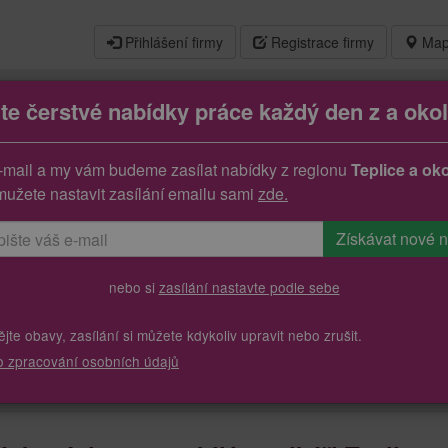
Přihlášení firmy
Registrace firmy
Map
jte čerstvé nabídky práce každý den z a okol
ch dodávkových automobilů, taxikáři
-mail a my vám budeme zasílat nabídky z regionu
Teplice a oko
mužete nastavit zasílání emailu sami
zde.
nebo si
zasílání nastavte podle sebe
te obavy, zasílání si můžete kdykoliv upravit nebo zrušit.
o zpracování osobních údajů