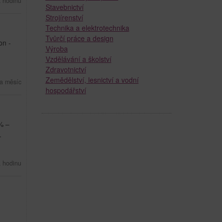
 hodinu
Stavebnictví
Strojírenství
Technika a elektrotechnika
Tvůrčí práce a design
on -
Výroba
Vzdělávání a školství
Zdravotnictví
Zemědělství, lesnictví a vodní
a měsíc
hospodářství
% –
.
a hodinu