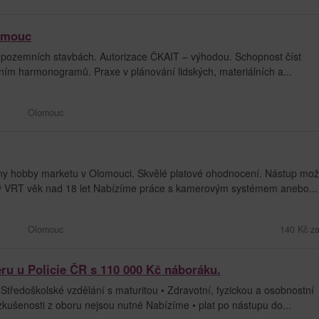
lomouc
pozemních stavbách. Autorizace ČKAIT – výhodou. Schopnost číst
ním harmonogramů. Praxe v plánování lidských, materiálních a...
Olomouc
ny hobby marketu v Olomouci. Skvělé platové ohodnocení. Nástup mo
stý VRT věk nad 18 let Nabízíme práce s kamerovým systémem anebo...
Olomouc
140 Kč za
éru u Policie ČR s 110 000 Kč náboráku.
tředoškolské vzdělání s maturitou • Zdravotní, fyzickou a osobnostní
zkušenosti z oboru nejsou nutné Nabízíme • plat po nástupu do...