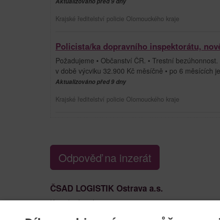
Aktualizováno před 9 dny
Krajské ředitelství policie Olomouckého kraje
Policista/ka dopravního inspektorátu, nov
Požadujeme • Občanství ČR. • Trestní bezúhonnost. 
v době výcviku 32.900 Kč měsíčně • po 6 měsících
Aktualizováno před 9 dny
Krajské ředitelství policie Olomouckého kraje
Odpověď na inzerát
ČSAD LOGISTIK Ostrava a.s.
Kontaktní osoba:
Ivana Tušlová
585 108 105, 733 695 119