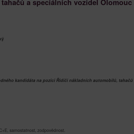
 tahačů a speciálních vozidel Olomouc
ký
dného kandidáta na pozici Řidiči nákladních automobilů, tahačů
. C+E, samostatnost, zodpovědnost.