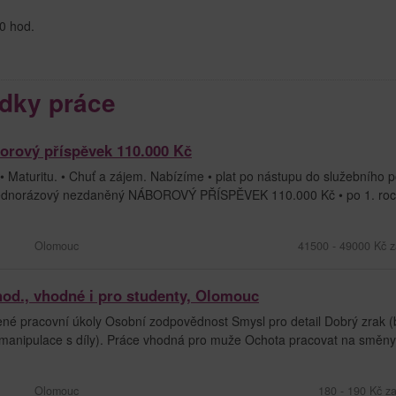
0 hod.
dky práce
borový příspěvek 110.000 Kč
• Maturitu. • Chuť a zájem. Nabízíme • plat po nástupu do služebního
 jednorázový nezdaněný NÁBOROVÝ PŘÍSPĚVEK 110.000 Kč • po 1. roce
Olomouc
41500 - 49000 Kč z
hod., vhodné i pro studenty, Olomouc
né pracovní úkoly Osobní zodpovědnost Smysl pro detail Dobrý zrak (
 manipulace s díly). Práce vhodná pro muže Ochota pracovat na směny.
Olomouc
180 - 190 Kč z