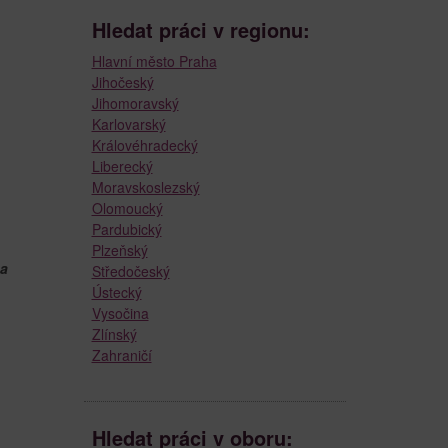
Hledat práci v regionu:
Hlavní město Praha
Jihočeský
Jihomoravský
Karlovarský
Královéhradecký
Liberecký
Moravskoslezský
Olomoucký
Pardubický
Plzeňský
 a
Středočeský
Ústecký
Vysočina
Zlínský
Zahraničí
Hledat práci v oboru: