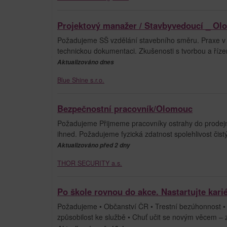
Projektový manažer / Stavbyvedoucí _ O
Požadujeme SŠ vzdělání stavebního směru. Praxe v 
technickou dokumentaci. Zkušenosti s tvorbou a říze
Aktualizováno dnes
Blue Shine s.r.o.
Bezpečnostní pracovník/Olomouc
Požadujeme Přijmeme pracovníky ostrahy do prodej
ihned. Požadujeme fyzická zdatnost spolehlivost či
Aktualizováno před 2 dny
THOR SECURITY a.s.
Po škole rovnou do akce. Nastartujte kari
Požadujeme • Občanství ČR • Trestní bezúhonnost • S
způsobilost ke službě • Chuť učit se novým věcem – 