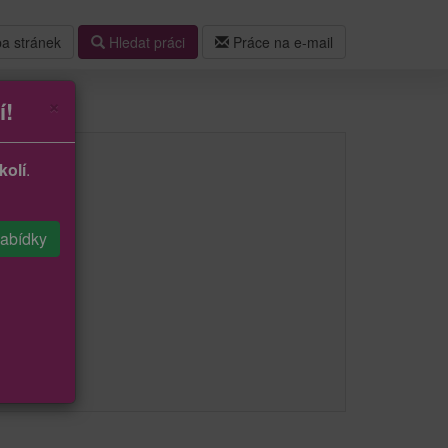
a stránek
Hledat práci
Práce na e-mail
×
í!
kolí
.