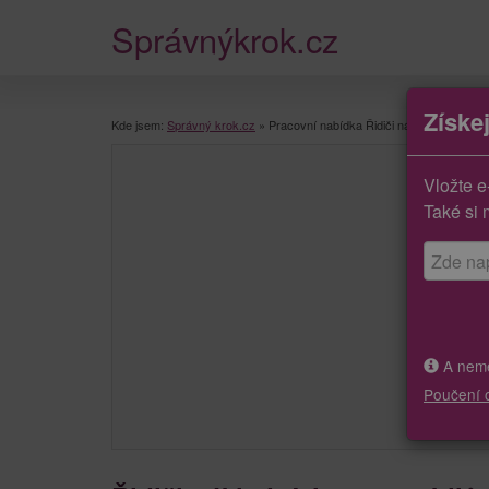
Správnýkrok.cz
Získe
Kde jsem:
Správný krok.cz
»
Pracovní nabídka Řidiči nákladních automo
Vložte e
Také si 
A neměj
Poučení 