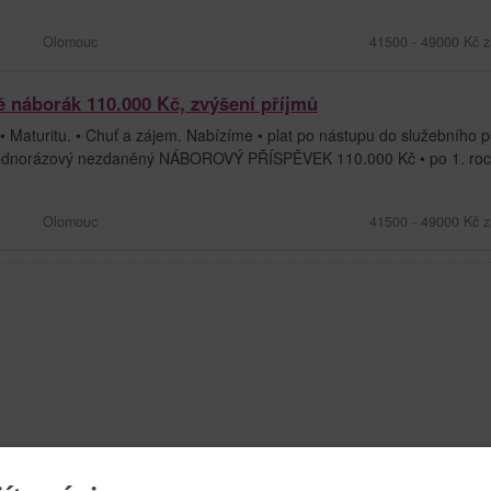
Olomouc
41500 - 49000 Kč z
ě náborák 110.000 Kč, zvýšení příjmů
• Maturitu. • Chuť a zájem. Nabízíme • plat po nástupu do služebního
 jednorázový nezdaněný NÁBOROVÝ PŘÍSPĚVEK 110.000 Kč • po 1. roce
Olomouc
41500 - 49000 Kč z