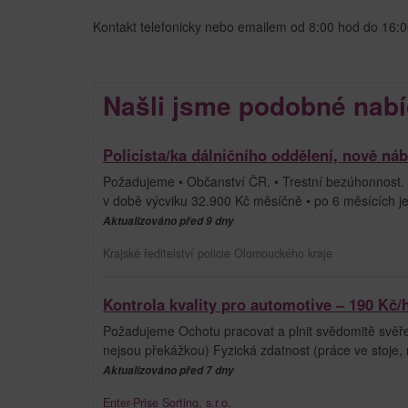
Kontakt telefonicky nebo emailem od 8:00 hod do 16:0
Našli jsme podobné nabí
Policista/ka dálničního oddělení, nově ná
Požadujeme • Občanství ČR. • Trestní bezúhonnost. 
v době výcviku 32.900 Kč měsíčně • po 6 měsících
Aktualizováno před 9 dny
Krajské ředitelství policie Olomouckého kraje
Kontrola kvality pro automotive – 190 Kč/
Požadujeme Ochotu pracovat a plnit svědomitě svěře
nejsou překážkou) Fyzická zdatnost (práce ve stoje,
Aktualizováno před 7 dny
Enter-Prise Sorting, s.r.o.