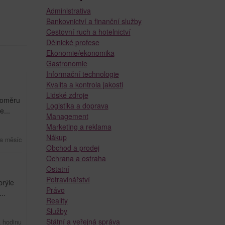
Administrativa
Bankovnictví a finanční služby
Cestovní ruch a hotelnictví
Dělnické profese
Ekonomie/ekonomika
Gastronomie
Informační technologie
Kvalita a kontrola jakosti
Lidské zdroje
 poměru
Logistika a doprava
...
Management
Marketing a reklama
Nákup
a měsíc
Obchod a prodej
Ochrana a ostraha
Ostatní
Potravinářství
brýle
Právo
..
Reality
Služby
Státní a veřejná správa
a hodinu