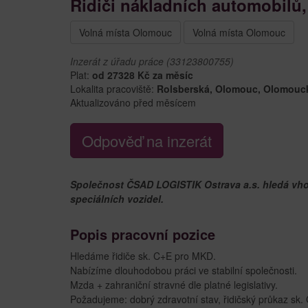
Řidiči nákladních automobilů,
Volná místa Olomouc
Volná místa Olomouc
Inzerát z úřadu práce (33123800755)
Plat:
od 27328 Kč za měsíc
Lokalita pracoviště:
Rolsberská, Olomouc, Olomouc
Aktualizováno před měsícem
Odpověď na inzerát
Společnost ČSAD LOGISTIK Ostrava a.s. hledá vho
speciálních vozidel.
Popis pracovní pozice
Hledáme řidiče sk. C+E pro MKD.
Nabízíme dlouhodobou práci ve stabilní společnosti.
Mzda + zahraniční stravné dle platné legislativy.
Požadujeme: dobrý zdravotní stav, řidičský průkaz sk