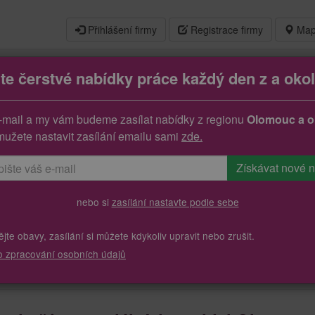
Přihlášení firmy
Registrace firmy
Map
jte čerstvé nabídky práce každý den z a okol
bilů, tahačů a speciálních vozidel
-mail a my vám budeme zasílat nabídky z regionu
Olomouc a o
mužete nastavit zasílání emailu sami
zde.
nebo si
zasílání nastavte podle sebe
te obavy, zasílání si můžete kdykoliv upravit nebo zrušit.
o zpracování osobních údajů