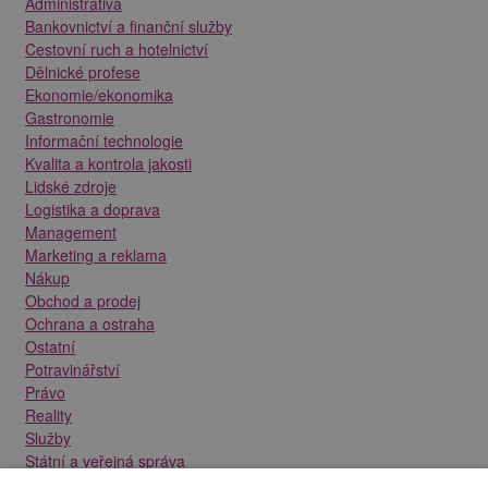
Administrativa
Bankovnictví a finanční služby
Cestovní ruch a hotelnictví
Dělnické profese
Ekonomie/ekonomika
Gastronomie
Informační technologie
Kvalita a kontrola jakosti
Lidské zdroje
Logistika a doprava
Management
Marketing a reklama
Nákup
Obchod a prodej
Ochrana a ostraha
Ostatní
Potravinářství
Právo
Reality
Služby
Státní a veřejná správa
Stavebnictví