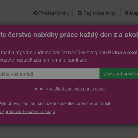
Přihlášení firmy
Registrace firmy
Map
jte čerstvé nabídky práce každý den z a okol
-mail a my vám budeme zasílat nabídky z regionu
Praha a okol
mužete nastavit zasílání emailu sami
zde.
nebo si
zasílání nastavte podle sebe
te obavy, zasílání si můžete kdykoliv upravit nebo zrušit.
o zpracování osobních údajů