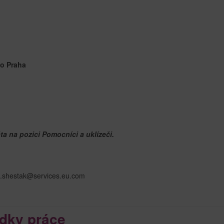
to Praha
a na pozici Pomocníci a uklízeči.
na.shestak@services.eu.com
dky práce