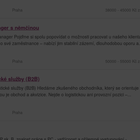
Praha
38000 - 45000 Kč z
ager s němčinou
nager Pojďme si spolu popovídat o možnosti pracovat u našeho klient
 o své zaměstnance – nabízí jim stabilní zázemí, dlouhodobou oporu a.
Praha
50000 - 55000 Kč z
cké služby (B2B)
tické služby (B2B) Hledáme zkušeného obchodníka, který se orientuje
ou je obchod a akvizice. Nejde o logistickou ani provozní pozici –...
Praha
P sk. B, znalost práce s PC - vstřícnost a příjemné vystupování -