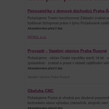
Pečovatel/ka v domově důchodců Praha-Š
Požadujeme Trestní bezúhonnost Základní znalost prá
trpělivost Schopnost práce v týmu Požadované vzdělá
Aktualizováno před 2 dny
INTROL s.r.o.
Provozář - Vazební věznice Praha Ruzyně
Požadujeme - občan České republiky starší 18 let - v
způsobilost - znalost a praxe v oblasti zajišťování veř
Aktualizováno před 5 dny
Vazební věznice Praha Ruzyně
Obsluha CNC
Požadujeme Pozice je vhodná pro zkušené pracovníky i
technickém oboru výhodou (zámečník, strojník) nen
Aktualizováno před 8 dny