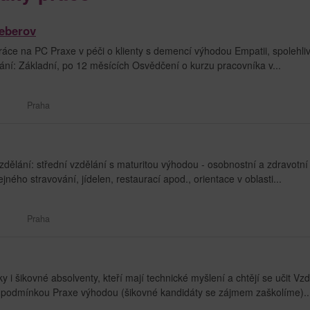
eberov
ce na PC Praxe v péči o klienty s demencí výhodou Empatii, spolehliv
ní: Základní, po 12 měsících Osvědčení o kurzu pracovníka v...
Praha
zdělání: střední vzdělání s maturitou výhodou - osobnostní a zdravotní
ejného stravování, jídelen, restaurací apod., orientace v oblasti...
Praha
 šikovné absolventy, kteří mají technické myšlení a chtějí se učit Vzd
í podmínkou Praxe výhodou (šikovné kandidáty se zájmem zaškolíme)..