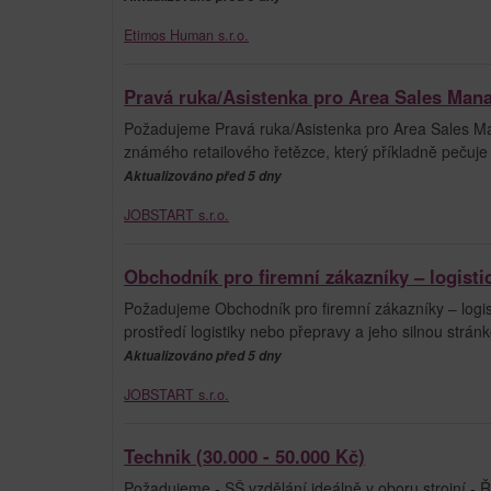
Etimos Human s.r.o.
Pravá ruka/Asistenka pro Area Sales Man
Požadujeme Pravá ruka/Asistenka pro Area Sales Ma
známého retailového řetězce, který příkladně pečuje
Aktualizováno před 5 dny
JOBSTART s.r.o.
Obchodník pro firemní zákazníky – logisti
Požadujeme Obchodník pro firemní zákazníky – logis
prostředí logistiky nebo přepravy a jeho silnou stránk
Aktualizováno před 5 dny
JOBSTART s.r.o.
Technik (30.000 - 50.000 Kč)
Požadujeme - SŠ vzdělání ideálně v oboru strojní - Ř