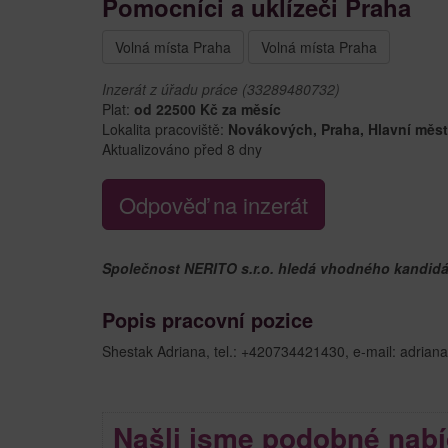
Pomocníci a uklízeči Praha
Volná místa Praha
Volná místa Praha
Inzerát z úřadu práce (33289480732)
Plat:
od 22500 Kč za měsíc
Lokalita pracoviště:
Novákových, Praha, Hlavní měs
Aktualizováno před 8 dny
Odpověď na inzerát
Společnost NERITO s.r.o. hledá vhodného kandidát
Popis pracovní pozice
Shestak Adriana, tel.: +420734421430, e-mail: adria
Našli jsme podobné nabí