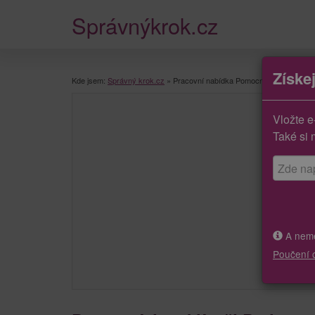
Správnýkrok.cz
Získe
Kde jsem:
Správný krok.cz
»
Pracovní nabídka Pomocníci a uklízeči
Vložte e
Také si 
A neměj
Poučení 