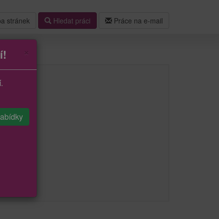
a stránek
Hledat práci
Práce na e-mail
×
í!
í
.