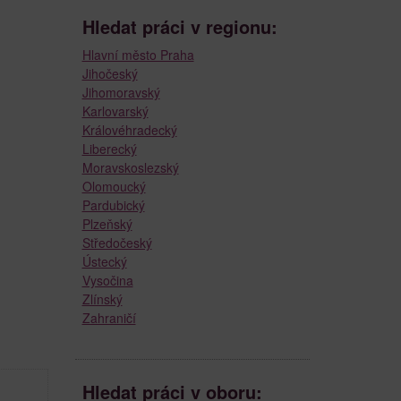
Hledat práci v regionu:
Hlavní město Praha
Jihočeský
Jihomoravský
Karlovarský
Královéhradecký
Liberecký
Moravskoslezský
Olomoucký
Pardubický
Plzeňský
Středočeský
Ústecký
Vysočina
Zlínský
Zahraničí
Hledat práci v oboru: