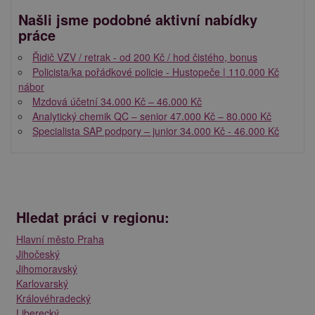
Našli jsme podobné aktivní nabídky
práce
Řidič VZV / retrak - od 200 Kč / hod čistého, bonus
Policista/ka pořádkové policie - Hustopeče | 110.000 Kč
nábor
Mzdová účetní 34.000 Kč – 46.000 Kč
Analytický chemik QC – senior 47.000 Kč – 80.000 Kč
Specialista SAP podpory – junior 34.000 Kč - 46.000 Kč
Hledat práci v regionu:
Hlavní město Praha
Jihočeský
Jihomoravský
Karlovarský
Královéhradecký
Liberecký