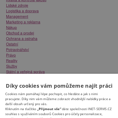
Lidské zdroje
Logistika a doprava
Management
Marketing a reklama
Nákup
Obchod a prodej
Ochrana a ostraha
Ostatní
Potravinářství
Právo
Reality
Služby
Státní a veřejná správa
Stavebnictví
Strojírenství
Díky cookies vám pomůžeme najít práci
Technika a elektrotechnika
Tvůrčí práce a design
Cookies nám pomáhají lépe pochopit, co hledáte a jak s nimi
Výroba
pracujete. Díky nim vám můžeme zobrazit vhodnější nabídky práce a
další obsah určený pro vás.
Vzdělávání a školství
Kliknutím na tlačítko
„Přijmout vše“
dáte společnosti INET-SERVIS.CZ
Zdravotnictví
souhlas s využíváním souborů Cookies pro účely personalizace,
Zemědělství, lesnictví a vodní hospodářství