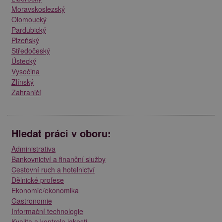
Moravskoslezský
Olomoucký
Pardubický
Plzeňský
Středočeský
Ústecký
Vysočina
Zlínský
Zahraničí
Hledat práci v oboru:
Administrativa
Bankovnictví a finanční služby
Cestovní ruch a hotelnictví
Dělnické profese
Ekonomie/ekonomika
Gastronomie
Informační technologie
Kvalita a kontrola jakosti