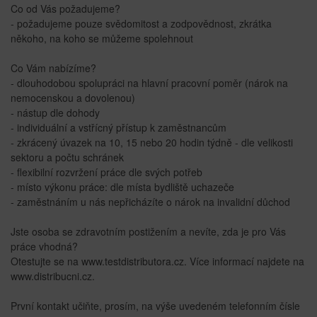
Co od Vás požadujeme?
- požadujeme pouze svědomitost a zodpovědnost, zkrátka
někoho, na koho se můžeme spolehnout
Co Vám nabízíme?
- dlouhodobou spolupráci na hlavní pracovní poměr (nárok na
nemocenskou a dovolenou)
- nástup dle dohody
- individuální a vstřícný přístup k zaměstnancům
- zkrácený úvazek na 10, 15 nebo 20 hodin týdně - dle velikosti
sektoru a počtu schránek
- flexibilní rozvržení práce dle svých potřeb
- místo výkonu práce: dle místa bydliště uchazeče
- zaměstnáním u nás nepřicházíte o nárok na invalidní důchod
Jste osoba se zdravotním postižením a nevíte, zda je pro Vás
práce vhodná?
Otestujte se na www.testdistributora.cz. Více informací najdete na
www.distribucni.cz.
První kontakt učiňte, prosím, na výše uvedeném telefonním čísle