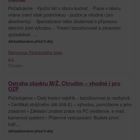
Požadujeme - Výuční list v oboru kuchař. - Praxe v oboru
vítána (není však podmínkou - pozice je vhodná i pro
absolventy). - Specializace nebo zkušenost s přípravou
dietních jídel výhodou. - Trestní bezúhonnost a zdravotní
způsobilost. -...
Aktualizováno před 3 dny
Nemocnice Pardubického kraje,
a.s.
Chrudim
Ostraha objektu M/Ž, Chrudim – vhodné i pro
OZP
Požadujeme • Čistý trestní rejstřík – bezúhonnost je nezbytná
• Certifikát strážného (68-008-E) – výhodou, pomůžeme s jeho
získáním • Základní znalost práce na PC (evidence, e-mail,
kamerový systém) • Příjemné vystupování: Budete první
tvář,...
Aktualizováno před 4 dny