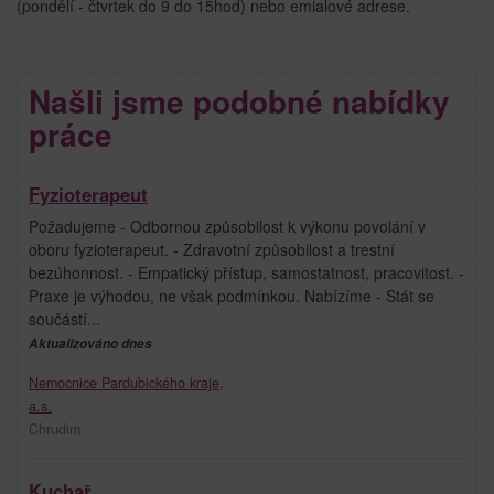
(pondělí - čtvrtek do 9 do 15hod) nebo emialové adrese.
Našli jsme podobné nabídky
práce
Fyzioterapeut
Požadujeme - Odbornou způsobilost k výkonu povolání v
oboru fyzioterapeut. - Zdravotní způsobilost a trestní
bezúhonnost. - Empatický přístup, samostatnost, pracovitost. -
Praxe je výhodou, ne však podmínkou. Nabízíme - Stát se
součástí...
Aktualizováno dnes
Nemocnice Pardubického kraje,
a.s.
Chrudim
Kuchař