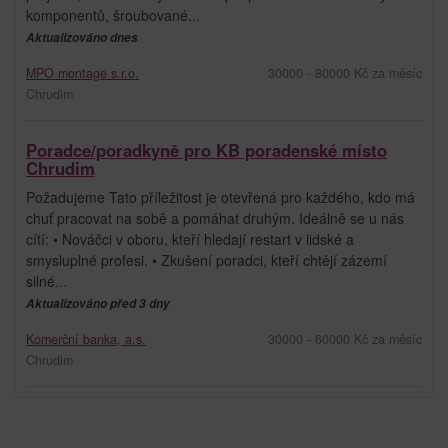
komponentů, šroubované...
Aktualizováno dnes
MPO montage s.r.o.
30000 - 80000 Kč za měsíc
Chrudim
Poradce/poradkyně pro KB poradenské místo
Chrudim
Požadujeme Tato příležitost je otevřená pro každého, kdo má
chuť pracovat na sobě a pomáhat druhým. Ideálně se u nás
cítí: • Nováčci v oboru, kteří hledají restart v lidské a
smysluplné profesi. • Zkušení poradci, kteří chtějí zázemí
silné...
Aktualizováno před 3 dny
Komerční banka, a.s.
30000 - 60000 Kč za měsíc
Chrudim