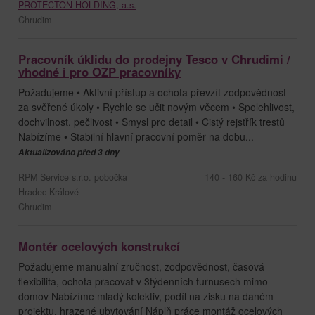
PROTECTON HOLDING, a.s.
Chrudim
Pracovník úklidu do prodejny Tesco v Chrudimi /
vhodné i pro OZP pracovníky
Požadujeme • Aktivní přístup a ochota převzít zodpovědnost
za svěřené úkoly • Rychle se učit novým věcem • Spolehlivost,
dochvilnost, pečlivost • Smysl pro detail • Čistý rejstřík trestů
Nabízíme • Stabilní hlavní pracovní poměr na dobu...
Aktualizováno před 3 dny
RPM Service s.r.o. pobočka
140 - 160 Kč za hodinu
Hradec Králové
Chrudim
Montér ocelových konstrukcí
Požadujeme manualní zručnost, zodpovědnost, časová
flexibilita, ochota pracovat v 3týdenních turnusech mimo
domov Nabízíme mladý kolektiv, podíl na zisku na daném
projektu, hrazené ubytování Náplň práce montáž ocelových