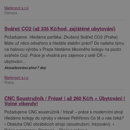
Markmont s.r.o
Ostrava
Svářeč CO2 (až 335 Kč/hod, zajištěné ubytování)
Požadujeme ️ Hledáme parťáka: Zkušený Svářeč CO2 (Praha)
Máte už něco odvařeno a hledáte stabilní práci? Do našeho týmu
na halovou výrobu v Praze hledáme šikovného kolegu na pozici
svářeče Co2. Práce je vhodná pro zájemce z celé ČR –
ubytování...
Aktualizováno před 7 dny
Markmont s.r.o
Praha
CNC Soustružník / Frézař | až 260 Kč/h + Ubytování |
Volné víkendy!
Požadujeme CNC soustružník / frézař – práce s moderními stroji
Hledáme kolegy do výroby v okrese Pelhřimov Co tě u nás čeká?
• Obsluha CNC obráběcích strojů (soustružení, frézování). •
Práce s programy Siemens. • Čtení a práce s...