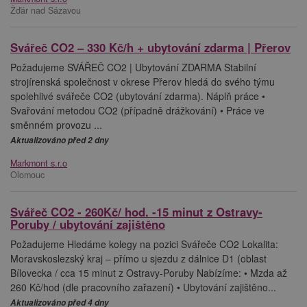
Žďár nad Sázavou
Svářeč CO2 – 330 Kč/h + ubytování zdarma | Přerov
Požadujeme SVÁŘEČ CO2 | Ubytování ZDARMA Stabilní
strojírenská společnost v okrese Přerov hledá do svého týmu
spolehlivé svářeče CO2 (ubytování zdarma). Náplň práce •
Svařování metodou CO2 (případně drážkování) • Práce ve
směnném provozu ...
Aktualizováno před 2 dny
Markmont s.r.o
Olomouc
Svářeč CO2 - 260Kč/ hod. -15 minut z Ostravy-
Poruby / ubytování zajištěno
Požadujeme Hledáme kolegy na pozici Svářeče CO2 Lokalita:
Moravskoslezský kraj – přímo u sjezdu z dálnice D1 (oblast
Bílovecka / cca 15 minut z Ostravy-Poruby Nabízíme: • Mzda až
260 Kč/hod (dle pracovního zařazení) • Ubytování zajištěno...
Aktualizováno před 4 dny