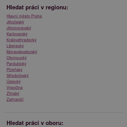
Hledat práci v regionu:
Hlavní město Praha
Jihočeský
Jihomoravský
Karlovarský
Královéhradecký
Liberecký
Moravskoslezský
Olomoucký
Pardubický
Plzeňský
Středočeský
Ústecký
Vysočina
Zlínský
Zahraničí
Hledat práci v oboru: