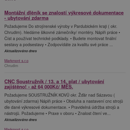
Montážní dlěník se znalostí výkresové dokumentace
- ubytování zdarma
Požadujeme Do strojírenské výroby v Pardubickém kraji ( okr.
Chrudim). hledáme šikovné zámečníky/ montéry. Náplň práce •
Číst a používat technické podklady. • Budete montovat finální
sestavy a podsestavy • Zodpovídáte za kvalitu své práce ...
Aktualizováno dnes
Markmont s.r.o
Chrudim
CNC Soustružník / 13. a 14. plat / ubytování
zajištěno! - až 64 000Kč/ MĚS.
Požadujeme SOUSTRUŽNÍK KOVŮ okr. Žďár nad Sázavou (
ubytování zdarma) Náplň práce • Obsluha a nastavení cnc strojů
dle dané výkresové dokumentace. • Pravidelná údržba strojů a
nástrojů. Požadujeme • Praxe v oboru • Znalost čtení ve...
Aktualizováno dnes
Markmont s.r.o