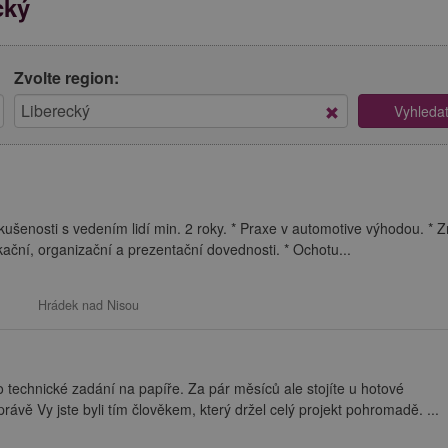
cký
Zvolte region:
šenosti s vedením lidí min. 2 roky. * Praxe v automotive výhodou. * Z
ační, organizační a prezentační dovednosti. * Ochotu...
Hrádek nad Nisou
o technické zadání na papíře. Za pár měsíců ale stojíte u hotové
 právě Vy jste byli tím člověkem, který držel celý projekt pohromadě. ...