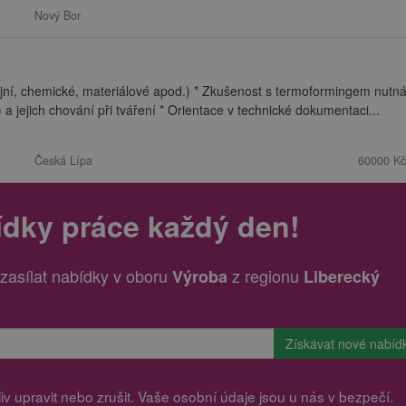
Nový Bor
ní, chemické, materiálové apod.) * Zkušenost s termoformingem nutná
a jejich chování při tváření * Orientace v technické dokumentaci...
Česká Lípa
60000 Kč
ídky práce každý den!
zasílat nabídky v oboru
z regionu
Výroba
Liberecký
v upravit nebo zrušit. Vaše osobní údaje jsou u nás v bezpečí.