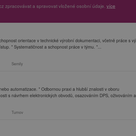
cz zpracovávat a spravovat vložené osobní údaje.
více
hopnost orientace v technické výrobní dokumentaci, včetně práce s vý
ístup. * Systematičnost a schopnost práce v týmu. *...
Semily
 nebo automatizace. * Odbornou praxi a hlubší znalosti v oboru
enosti s návrhem elektronických obvodů, osazováním DPS, oživováním a.
Turnov