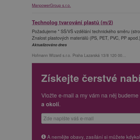
ManpowerGroup s.r.o.
Technolog tvarování plastů (m/ž)
Požadujeme * SŠ/VŠ vzdělání technického směru (stroj
Znalost plastových materiálů (PS, PET, PVC, PP apod.) 
Aktualizováno dnes
Hofmann Wizard s.r.o. Praha Lazarská 13/8 120 00…
Získejte čerstvé nab
Vložte e-mail a my vám na něj budeme 
.
a okolí
A nemějte obavy, zasílání si můžete kdykoli