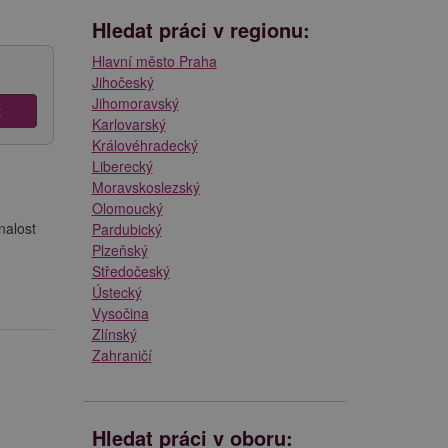
Hledat práci v regionu:
Hlavní město Praha
Jihočeský
Jihomoravský
Karlovarský
Královéhradecký
Liberecký
Moravskoslezský
Olomoucký
nalost
Pardubický
Plzeňský
Středočeský
Ústecký
Vysočina
Zlínský
Zahraničí
Hledat práci v oboru: