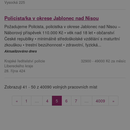
Vysocká 225
Policista/ka v okrese Jablonec nad Nisou
Požadujeme Policista, policistka v okrese Jablonec nad Nisou –
Náborový příspěvek 110.000 Kč • věk nad 18 let • občanství
České republiky • minimálně středoškolské vzdělání s maturitní
zkouškou • trestní bezúhonnost • zdravotní, fyzická...
Aktualizováno dnes
Krajské ředitelství policie
32900 - 49000 Kč za měsíc
Libereckého kraje
28. října 424
Zobrazuji 41 - 50 z 40090 volných pracovních míst
(current)
«
1
…
4
5
6
7
…
4009
»