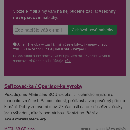
Vložte e-mail a my vám na něj budeme zasílat
všechny
nové pracovní
nabídky.
A nemějte obavy, zasílání si můžete kdykoliv upravit nebo
zrušit. Vaše osobní údaje jsou u nás v bezpečí.
Po odeslání bude provozovatel Spravnykrok.cz zpracovávat a
spravovat vložené osobní údaje.
více
Seřizovač-ka / Operátor-ka výroby
Požadujeme Minimálně SOU vzdělání. Technické myšlení a
manuální zručnost. Samostatnost, pečlivost a zodpovědný přístup
k práci. Dobrý zdravotní stav. Zkušenosti na pozici seřizovače/ky
jsou výhodou, nikoliv podmínkou. Nabízíme Práci v...
Aktualizováno před 8 dny
MEDILAB ČR s.r.o.
32000 - 37000 Kč za měsíc