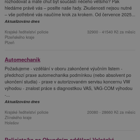
rozhodovat a máte chuť být součástí něčeho většího? Pak
hledáme právě vás – posilte naše řady. Zkušenosti nejsou nutné
– vše potřebné vás naučíme krok za krokem. Od července 2025...
Aktualizováno dnes
Krajské ředitelství policie
32900 - 41540 Kč za měsíc
Plzeňského kraje
Plzeň
Automechanik
Požadujeme - vzdělání v oboru zakončené výučním listem -
předchozí praxe automechanika podmínkou (nebo absolvent po
ukončení studia) - praxe v autorizovaném servisu koncernu VW
výhodou - znalost práce s diagnostikou VAS, VAG-COM výhodou
-...
Aktualizováno dnes
Krajské ředitelství policie
20080 - 28660 Kč za měsíc
Zlínského kraje
Holešov
Policista/ka na Obvodním oddělení Valašské