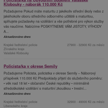
Klobouky - náborák 110.000 Kč
Požadujeme Pokud máte maturitu z jakékoliv střední školy nebo z
jakéhokoliv oboru středního odborného učiliště s maturitou,
splňujete požadavky na vzdělání a vše potřebné pro výkon služby
vás naučíme. Nabízíme POSKYTNEME VÁM JISTOTY, VÝHODY
A...
Aktualizováno dnes
Krajské ředitelství policie
27900 - 32900 Kč za měsíc
Zlínského kraje
Valašské Klobouky
Policista/ka v okrese Semily
Požadujeme Policista, policistka v okrese Semily – Náborový
příspěvek 110.000 Kč Předpoklady přijetí do služebního poměru:
• věk nad 18 let • občanství České republiky • minimálně
středoškolské vzdělání s maturitní zkouškou • trestní...
Aktualizováno dnes
Krajské ředitelství policie
32900 - 49000 Kč za měsíc
Libereckého kraje