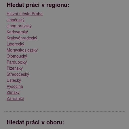
Hledat práci v regionu:
Hlavní město Praha
Jihočeský
Jihomoravský
Karlovarský
Královéhradecký
Liberecký
Moravskoslezský
Olomoucký
Pardubický
Plzeňský
Středočeský
Ústecký
Vysočina
Zlínský
Zahraničí
Hledat práci v oboru: