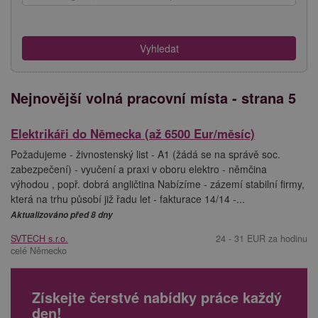
Nejnovější volná pracovní místa - strana 5
Elektrikáři do Německa (až 6500 Eur/měsíc)
Požadujeme - živnostenský list - A1 (žádá se na správě soc.
zabezpečení) - vyučení a praxi v oboru elektro - němčina
výhodou , popř. dobrá angličtina Nabízíme - zázemí stabilní firmy,
která na trhu působí již řadu let - fakturace 14/14 -...
Aktualizováno před 8 dny
SVTECH s.r.o.
24 - 31 EUR za hodinu
celé Německo
Získejte čerstvé nabídky práce každý
den!