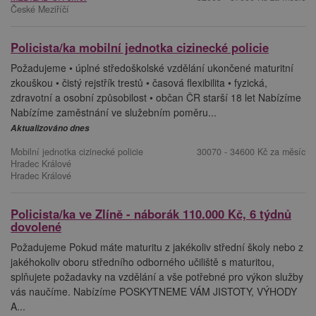
České Meziříčí
Policista/ka mobilní jednotka cizinecké policie
Požadujeme • úplné středoškolské vzdělání ukončené maturitní
zkouškou • čistý rejstřík trestů • časová flexibilita • fyzická,
zdravotní a osobní způsobilost • občan ČR starší 18 let Nabízíme
Nabízíme zaměstnání ve služebním poměru...
Aktualizováno dnes
Mobilní jednotka cizinecké policie
30070 - 34600 Kč za měsíc
Hradec Králové
Hradec Králové
Policista/ka ve Zlíně - náborák 110.000 Kč, 6 týdnů
dovolené
Požadujeme Pokud máte maturitu z jakékoliv střední školy nebo z
jakéhokoliv oboru středního odborného učiliště s maturitou,
splňujete požadavky na vzdělání a vše potřebné pro výkon služby
vás naučíme. Nabízíme POSKYTNEME VÁM JISTOTY, VÝHODY
A...