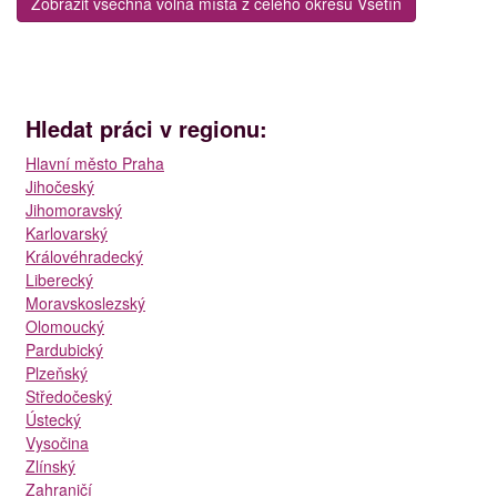
Zobrazit všechna volná místa z celého okresu Vsetín
Hledat práci v regionu:
Hlavní město Praha
Jihočeský
Jihomoravský
Karlovarský
Královéhradecký
Liberecký
Moravskoslezský
Olomoucký
Pardubický
Plzeňský
Středočeský
Ústecký
Vysočina
Zlínský
Zahraničí