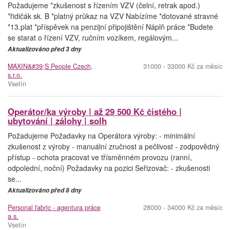
Požadujeme *zkušenost s řízením VZV (čelní, retrak apod.)
*řidičák sk. B *platný průkaz na VZV Nabízíme *dotované stravné
*13.plat *příspěvek na penzijní připojištění Náplň práce *Budete
se starat o řízení VZV, ručním vozíkem, regálovým...
Aktualizováno před 3 dny
MAXIN&#39;S People Czech,
31000 - 33000 Kč za měsíc
s.r.o.
Vsetín
Operátor/ka výroby | až 29 500 Kč čistého |
ubytování | zálohy | solh
Požadujeme Požadavky na Operátora výroby: - minimální
zkušenost z výroby - manuální zručnost a pečlivost - zodpovědný
přístup - ochota pracovat ve třísměnném provozu (ranní,
odpolední, noční) Požadavky na pozici Seřizovač: - zkušenosti
se...
Aktualizováno před 8 dny
Personal fabric - agentura práce
28000 - 34000 Kč za měsíc
a.s.
Vsetín