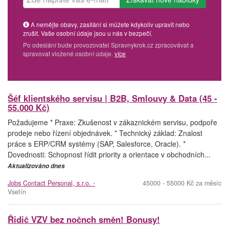
A nemějte obavy, zasílání si můžete kdykoliv upravit nebo
zrušit. Vaše osobní údaje jsou u nás v bezpečí.
Po odeslání bude provozovatel Spravnykrok.cz zpracovávat a
spravovat vložené osobní údaje.
více
Šéf klientského servisu | B2B, Smlouvy & Data (45 -
55.000 Kč)
Požadujeme * Praxe: Zkušenost v zákaznickém servisu, podpoře
prodeje nebo řízení objednávek. * Technický základ: Znalost
práce s ERP/CRM systémy (SAP, Salesforce, Oracle). *
Dovednosti: Schopnost řídit priority a orientace v obchodních...
Aktualizováno dnes
Jobs Contact Personal, s.r.o. -
45000 - 55000 Kč za měsíc
Vsetín
Řidič VZV bez nočnch směn! Bonusy!