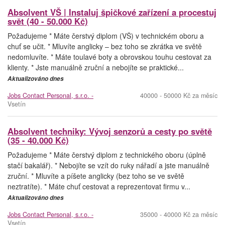
Absolvent VŠ | Instaluj špičkové zařízení a procestuj
svět (40 - 50.000 Kč)
Požadujeme * Máte čerstvý diplom (VŠ) v technickém oboru a
chuť se učit. * Mluvíte anglicky – bez toho se zkrátka ve světě
nedomluvíte. * Máte toulavé boty a obrovskou touhu cestovat za
klienty. * Jste manuálně zruční a nebojíte se praktické...
Aktualizováno dnes
Jobs Contact Personal, s.r.o. -
40000 - 50000 Kč za měsíc
Vsetín
Absolvent techniky: Vývoj senzorů a cesty po světě
(35 - 40.000 Kč)
Požadujeme * Máte čerstvý diplom z technického oboru (úplně
stačí bakalář). * Nebojíte se vzít do ruky nářadí a jste manuálně
zruční. * Mluvíte a píšete anglicky (bez toho se ve světě
neztratíte). * Máte chuť cestovat a reprezentovat firmu v...
Aktualizováno dnes
Jobs Contact Personal, s.r.o. -
35000 - 40000 Kč za měsíc
Vsetín