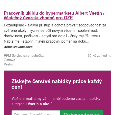
Pracovník úklidu do hypermarketu Albert Vsetín /
částečný úvazek/ vhodné pro OZP
Požadujeme - aktivní přístup a ochota převzít zodpovědnost za
svěřené úkoly - rychle se učit novým věcem - spolehlivost,
dochvilnost, pečlivost - smysl pro detail - čistý rejstřík trestu
Nabízíme - stabilní hlavní pracovní poměr na dobu...
Aktualizováno dnes
RPM Service s.r.o. pobočka
160 Kč za hodinu
Ostrava
Vsetín
Získejte čerstvé nabídky práce každý
den!
Vložte e-mail a my vám na něj budeme zasílat nabídky
z regionu
Vsetín a okolí
.