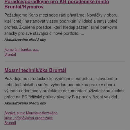
Poradce/poradkyně pro KB poradenské místo
Bruntál/Rýmařov
Požadujeme Koho mezi sebe rádi přivítáme: Nováčky v oboru,
kteří chtějí nastartovat vlastní podnikání v lidské a smysluplné
profesi. Zkušené poradce, kteří hledají zázemí silné bankovní
značky pro své stávající či nové portfolio. ...
Aktualizováno před 2 dny
Komerční banka, a.s.
Bruntál
Mostní technik/čka Bruntál
Požadujeme středoškolské vzdělání s maturitou – stavebního
nebo technického směru výhodou podmínkou praxe v oboru
výhodou orientace v projektové dokumentaci uživatelskou znalost
práce na PC řidičský průkaz skupiny B a praxi v řízení vozidel ...
Aktualizováno před 2 dny
Správa silnic Moravskoslezského
kraje, příspěvková organizace
Bruntál