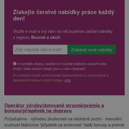
Získejte čerstvé nabídky práce každý
den!
Vložte e-mail a my vám na něj budeme zasílat nabídky
z regionu
Bruntál a okolí
.
A nemějte obavy, zasílání si můžete kdykoliv upravit nebo
zrušit. Vaše osobní údaje jsou u nás v bezpečí.
Po odeslání bude provozovatel Spravnykrok.cz zpracovávat a
spravovat vložené osobní údaje.
více
Operátor výroby/dotované stravné/prémie a
bonusy/příspěvek na dopravu
Požadujeme - výhodou zkušenosti na obdobné pozici - manuální
zručnost Nabízíme *příplatek za směnnost *další bonusy a prémie