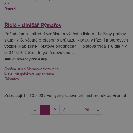
a.s.
Bruntál
Řidič - silničář Rýmařov
Požadujeme - střední vzdělání s výučním listem - řidičský průkaz
skupiny C, včetně profesního průkazu, - praxi v řízení motorových
vozidel Nabízíme - platové ohodnocení – platová třída T 6 dle NV
č. 341/2017 Sb. - 5 týdnů dovolené -...
Aktualizováno před 8 dny
Správa silnic Moravskoslezského
kraje, příspěvková organizace
Rýmařov
Zobrazuji 1 - 10 z 287 volných pracovních míst pro okres Bruntál
(current)
«
1
2
3
…
29
»