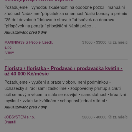
Požadujeme - výhodou zkušenosti na obdobné pozici - manuální
zručnost Nabízíme *příplatek za směnnost *další bonusy a prémie
*25 dní dovolené *dotované stravné *příspěvek na dopravu
*příspěvek na penzijní připojištění Náplň práce ...
Aktualizováno před 6 dny
MAXIN&#39;S People Czech,
31000 - 33000 Kč za měsíc
s.r.o.
Krnov
Florista / floristka - Prodavač / prodavačka květin -
až 40 000 Kč/měsíc
Požadujeme • vyučení a praxe v oboru není podmínkou -
uchazečky si rádi sami zaškolíme • zodpovědný přístup s chutí
učit se novým věcem a stále se rozvíjet • samostatnost • kreativní
myšlení • vztah ke květinám • schopnost jednat s lidmi •...
Aktualizováno před 7 dny
JOBSYSTEM s.r.o.
38000 - 40000 Kč za měsíc
Bruntál