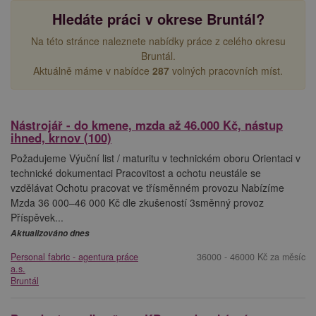
Hledáte práci v okrese Bruntál?
Na této stránce naleznete nabídky práce z celého okresu
Bruntál.
Aktuálně máme v nabídce
287
volných pracovních míst.
Nástrojář - do kmene, mzda až 46.000 Kč, nástup
ihned, krnov (100)
Požadujeme Výuční list / maturitu v technickém oboru Orientaci v
technické dokumentaci Pracovitost a ochotu neustále se
vzdělávat Ochotu pracovat ve třísměnném provozu Nabízíme
Mzda 36 000–46 000 Kč dle zkušeností 3směnný provoz
Příspěvek...
Aktualizováno dnes
Personal fabric - agentura práce
36000 - 46000 Kč za měsíc
a.s.
Bruntál