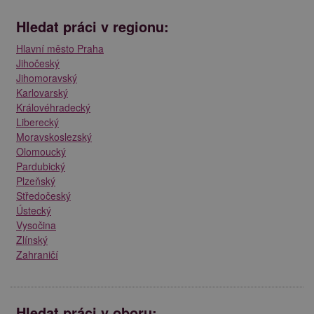
Hledat práci v regionu:
Hlavní město Praha
Jihočeský
Jihomoravský
Karlovarský
Královéhradecký
Liberecký
Moravskoslezský
Olomoucký
Pardubický
Plzeňský
Středočeský
Ústecký
Vysočina
Zlínský
Zahraničí
Hledat práci v oboru: