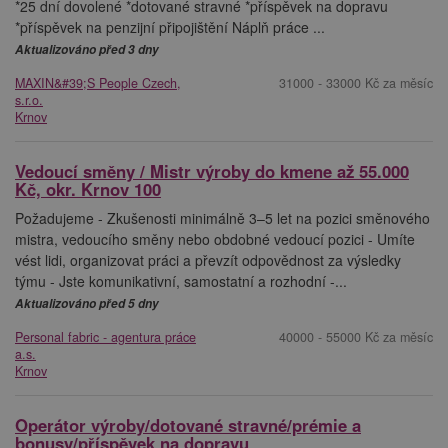
*25 dní dovolené *dotované stravné *příspěvek na dopravu
*příspěvek na penzijní připojištění Náplň práce ...
Aktualizováno před 3 dny
MAXIN&#39;S People Czech,
31000 - 33000 Kč za měsíc
s.r.o.
Krnov
Vedoucí směny / Mistr výroby do kmene až 55.000
Kč, okr. Krnov 100
Požadujeme - Zkušenosti minimálně 3–5 let na pozici směnového
mistra, vedoucího směny nebo obdobné vedoucí pozici - Umíte
vést lidi, organizovat práci a převzít odpovědnost za výsledky
týmu - Jste komunikativní, samostatní a rozhodní -...
Aktualizováno před 5 dny
Personal fabric - agentura práce
40000 - 55000 Kč za měsíc
a.s.
Krnov
Operátor výroby/dotované stravné/prémie a
bonusy/příspěvek na dopravu