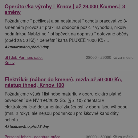
Operátor/ka výroby | Krnov | až 29.000 Kč/měs.| 3
směny
Požadujeme * pečlivost a samostatnost * ochotu pracovat ve 3-
směnném provozu * praxi na obdobné pozici / výhodou, nikoliv
podmínkou Nabízíme * příspěvek na dopravu * dotované obědy
(oběd za 50 Kč) * benefitní karta PLUXEE 1000 Kč /...
Aktualizováno před 8 dny
SH Job Partners s.r.o.
28000 - 29000 Kč za měsíc
Krnov
Elektrikář (nábor do kmene), mzda až 50 000 Kč,
nástup ihned, Krnov 100
Požadujeme výuční list nebo maturitu v oboru elektro platné
osvědčení dle NV 194/2022 Sb. (§5–10) orientaci v
elektrotechnické dokumentaci zkušenosti v oboru jsou výhodou
(min. 2 roky), ale nejsou podmínkou pro šikovné kandidáty
ochotu...
Aktualizováno před 8 dny
Personal fabric - agentura práce
38000 - 50000 Kč za měsíc