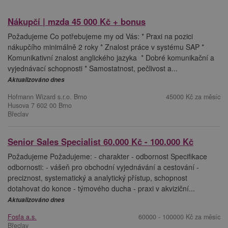
Nákupčí | mzda 45 000 Kč + bonus
Požadujeme Co potřebujeme my od Vás: * Praxi na pozici
nákupčího minimálně 2 roky * Znalost práce v systému SAP *
Komunikativní znalost anglického jazyka * Dobré komunikační a
vyjednávací schopnosti * Samostatnost, pečlivost a...
Aktualizováno dnes
Hofmann Wizard s.r.o. Brno
45000 Kč za měsíc
Husova 7 602 00 Brno
Břeclav
Senior Sales Specialist 60.000 Kč - 100.000 Kč
Požadujeme Požadujeme: - charakter - odbornost Specifikace
odbornosti: - vášeň pro obchodní vyjednávání a cestování -
preciznost, systematický a analytický přístup, schopnost
dotahovat do konce - týmového ducha - praxi v akviziční...
Aktualizováno dnes
Fosfa a.s.
60000 - 100000 Kč za měsíc
Břeclav