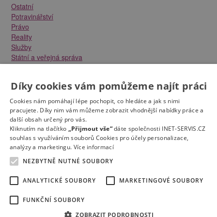
Ostatní
Potravinářství
Právo
Reality
Služby
Státní a veřejná správa
Stavebnictví
Strojírenství
Díky cookies vám pomůžeme najít práci
Technika a elektrotechnika
Tvůrčí práce a design
Cookies nám pomáhají lépe pochopit, co hledáte a jak s nimi
Výroba
pracujete. Díky nim vám můžeme zobrazit vhodnější nabídky práce a
Vzdělávání a školství
další obsah určený pro vás.
Zdravotnictví
Kliknutím na tlačítko
„Přijmout vše“
dáte společnosti INET-SERVIS.CZ
souhlas s využíváním souborů Cookies pro účely personalizace,
Zemědělství, lesnictví a vodní hospodářství
analýzy a marketingu.
Více informací
NEZBYTNĚ NUTNÉ SOUBORY
ANALYTICKÉ SOUBORY
MARKETINGOVÉ SOUBORY
FUNKČNÍ SOUBORY
Kontakt
Práce na e-mail
RSS
Odstranění inzerátu
Nastavení cookies
© 2022
Správnýkrok.cz
ZOBRAZIT PODROBNOSTI