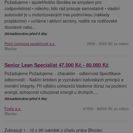
Požadujeme • spolehlivého člověka se smyslem pro
zodpovědnost • někoho, kdo rád pracuje samostatně • vlastní
automobil je u motorizovaných tras podmínkou (náklady
proplácíme) • uvítáme i aktivní seniory, rodiče na rodičovské
dovolené nebo...
Aktualizováno před 4 dny
První novinová společnost a.s.
2500 - 5000 Kč za měsíc
Břeclav
Senior Lean Specialist 47.000 Kč - 80.000 Kč
Požadujeme Požadujeme: - charakter - odbornost Specifikace
odbornosti: - Naším krédem je vyznávání baťovských principů a
morální integrity. Při výběru uchazečů klademe důraz na pozitivní
energii, schopnost vzbuzovat energii u druhých,...
Aktualizováno před 4 dny
Fosfa a.s.
47000 - 80000 Kč za měsíc
Břeclav
Zobrazuji 1 - 10 z 95 nabídek z úřadu práce Břeclav