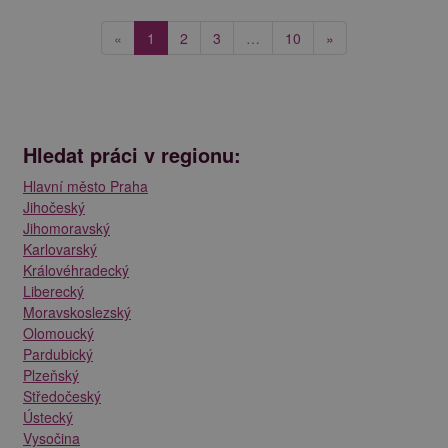
(current)
«
1
2
3
…
10
»
Hledat práci v regionu:
Hlavní město Praha
Jihočeský
Jihomoravský
Karlovarský
Královéhradecký
Liberecký
Moravskoslezský
Olomoucký
Pardubický
Plzeňský
Středočeský
Ústecký
Vysočina