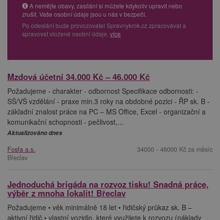
A nemějte obavy, zasílání si můžete kdykoliv upravit nebo
zrušit. Vaše osobní údaje jsou u nás v bezpečí.
Po odeslání bude provozovatel Spravnykrok.cz zpracovávat a
spravovat vložené osobní údaje.
více
Mzdová účetní 34.000 Kč – 46.000 Kč
Požadujeme - charakter - odbornost Specifikace odbornosti: -
SŠ/VŠ vzdělání - praxe min.3 roky na obdobné pozici - ŘP sk. B -
základní znalost práce na PC – MS Office, Excel - organizační a
komunikační schopnosti - pečlivost,...
Aktualizováno dnes
Fosfa a.s.
34000 - 46000 Kč za měsíc
Břeclav
Jednoduchá brigáda na rozvoz tisku! Snadná práce,
výběr z mnoha lokalit! Břeclav
Požadujeme • věk minimálně 18 let • řidičský průkaz sk. B –
aktivní řidič • vlastní vozidlo, které využijete k rozvozu (náklady