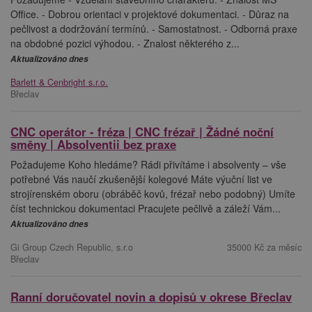
Office. - Dobrou orientaci v projektové dokumentaci. - Důraz na
pečlivost a dodržování termínů. - Samostatnost. - Odborná praxe
na obdobné pozici výhodou. - Znalost některého z...
Aktualizováno dnes
Barlett & Cenbright s.r.o.
Břeclav
CNC operátor - fréza | CNC frézař | Žádné noční
směny | Absolventii bez praxe
Požadujeme Koho hledáme? Rádi přivítáme i absolventy – vše
potřebné Vás naučí zkušenější kolegové Máte výuční list ve
strojírenském oboru (obráběč kovů, frézař nebo podobný) Umíte
číst technickou dokumentaci Pracujete pečlivě a záleží Vám...
Aktualizováno dnes
Gi Group Czech Republic, s.r.o
35000 Kč za měsíc
Břeclav
Ranní doručovatel novin a dopisů v okrese Břeclav