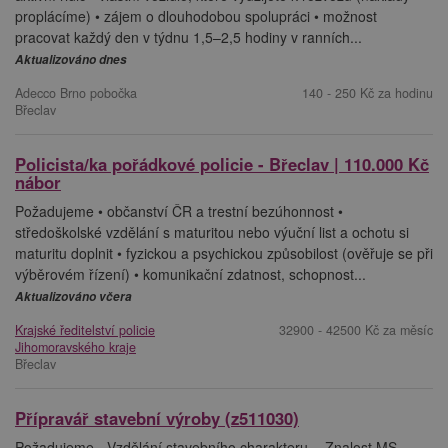
proplácíme) • zájem o dlouhodobou spolupráci • možnost
pracovat každý den v týdnu 1,5–2,5 hodiny v ranních...
Aktualizováno dnes
Adecco Brno pobočka
140 - 250 Kč za hodinu
Břeclav
Policista/ka pořádkové policie - Břeclav | 110.000 Kč
nábor
Požadujeme • občanství ČR a trestní bezúhonnost •
středoškolské vzdělání s maturitou nebo výuční list a ochotu si
maturitu doplnit • fyzickou a psychickou způsobilost (ověřuje se při
výběrovém řízení) • komunikační zdatnost, schopnost...
Aktualizováno včera
Krajské ředitelství policie
32900 - 42500 Kč za měsíc
Jihomoravského kraje
Břeclav
Přípravář stavební výroby (z511030)
Požadujeme - Vzdělání stavebního charakteru. - Znalost MS