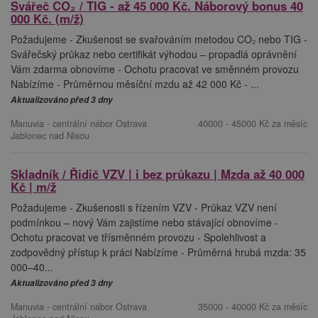
Svářeč CO₂ / TIG - až 45 000 Kč. Náborový bonus 40
000 Kč. (m/ž)
Požadujeme - Zkušenost se svařováním metodou CO₂ nebo TIG -
Svářečský průkaz nebo certifikát výhodou – propadlá oprávnění
Vám zdarma obnovíme - Ochotu pracovat ve směnném provozu
Nabízíme - Průměrnou měsíční mzdu až 42 000 Kč - ...
Aktualizováno před 3 dny
Manuvia - centrální nábor Ostrava
40000 - 45000 Kč za měsíc
Jablonec nad Nisou
Skladník / Řidič VZV | i bez průkazu | Mzda až 40 000
Kč | m/ž
Požadujeme - Zkušenosti s řízením VZV - Průkaz VZV není
podmínkou – nový Vám zajistíme nebo stávající obnovíme -
Ochotu pracovat ve třísměnném provozu - Spolehlivost a
zodpovědný přístup k práci Nabízíme - Průměrná hrubá mzda: 35
000–40...
Aktualizováno před 3 dny
Manuvia - centrální nábor Ostrava
35000 - 40000 Kč za měsíc