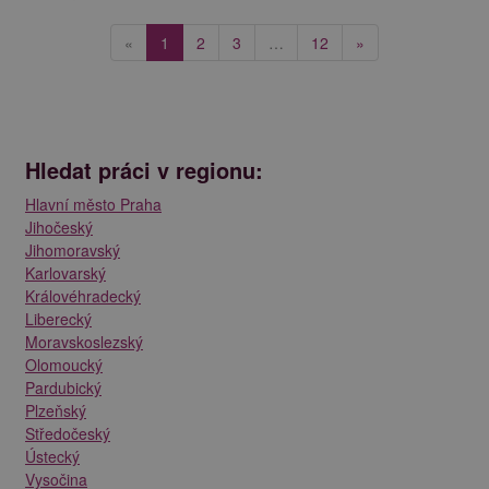
(current)
«
1
2
3
…
12
»
Hledat práci v regionu:
Hlavní město Praha
Jihočeský
Jihomoravský
Karlovarský
Královéhradecký
Liberecký
Moravskoslezský
Olomoucký
Pardubický
Plzeňský
Středočeský
Ústecký
Vysočina