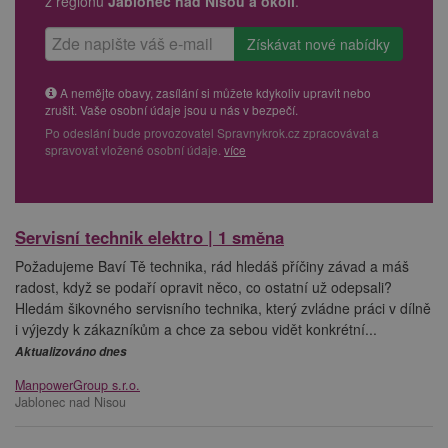
z regionu
Jablonec nad Nisou a okolí
.
A nemějte obavy, zasílání si můžete kdykoliv upravit nebo
zrušit. Vaše osobní údaje jsou u nás v bezpečí.
Po odeslání bude provozovatel Spravnykrok.cz zpracovávat a
spravovat vložené osobní údaje.
více
Servisní technik elektro | 1 směna
Požadujeme Baví Tě technika, rád hledáš příčiny závad a máš
radost, když se podaří opravit něco, co ostatní už odepsali?
Hledám šikovného servisního technika, který zvládne práci v dílně
i výjezdy k zákazníkům a chce za sebou vidět konkrétní...
Aktualizováno dnes
ManpowerGroup s.r.o.
Jablonec nad Nisou