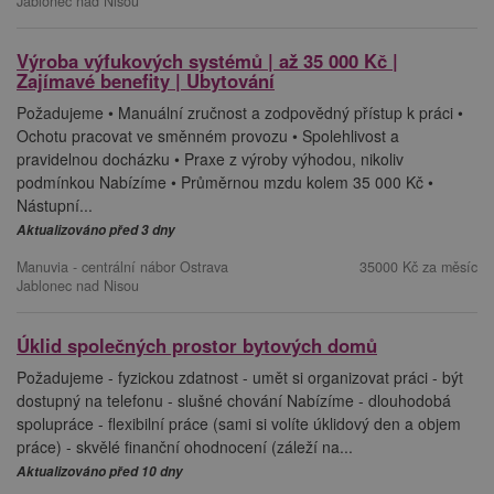
Jablonec nad Nisou
Výroba výfukových systémů | až 35 000 Kč |
Zajímavé benefity | Ubytování
Požadujeme • Manuální zručnost a zodpovědný přístup k práci •
Ochotu pracovat ve směnném provozu • Spolehlivost a
pravidelnou docházku • Praxe z výroby výhodou, nikoliv
podmínkou Nabízíme • Průměrnou mzdu kolem 35 000 Kč •
Nástupní...
Aktualizováno před 3 dny
Manuvia - centrální nábor Ostrava
35000 Kč za měsíc
Jablonec nad Nisou
Úklid společných prostor bytových domů
Požadujeme - fyzickou zdatnost - umět si organizovat práci - být
dostupný na telefonu - slušné chování Nabízíme - dlouhodobá
spolupráce - flexibilní práce (sami si volíte úklidový den a objem
práce) - skvělé finanční ohodnocení (záleží na...
Aktualizováno před 10 dny