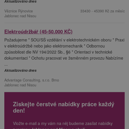
Aktualizováno dnes
Věznice Rýnovice
33430 - 45390 Kč za měsíc
Jablonec nad Nisou
Elektroúdržbář (45-50.000 KČ)
Požadujeme * SOU/SŠ vzdělání v elektrotechnickém oboru * Praxi
v elektroúdržbě nebo jako elektromechanik * Odbornou
způsobilost dle NV 194/2022 Sb., §6 * Orientaci v technické
dokumentaci * Ochotu pracovat ve 3směnném provozu Nabízíme
...
Aktualizováno dnes
Advantage Consulting, s.r.o. Brno
Jablonec nad Nisou
Získejte čerstvé nabídky práce každý
den!
Vložte e-mail a my vám na něj budeme zasílat nabídky