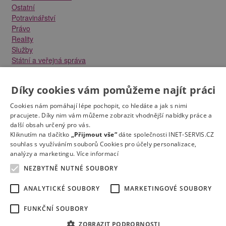
Ostatní
Potravinářství
Právo
Reality
Služby
Státní a veřejná správa
Stavebnictví
Strojírenství
Díky cookies vám pomůžeme najít práci
Technika a elektrotechnika
Tvůrčí práce a design
Cookies nám pomáhají lépe pochopit, co hledáte a jak s nimi
Výroba
pracujete. Díky nim vám můžeme zobrazit vhodnější nabídky práce a
Vzdělávání a školství
další obsah určený pro vás.
Zdravotnictví
Kliknutím na tlačítko
„Přijmout vše“
dáte společnosti INET-SERVIS.CZ
souhlas s využíváním souborů Cookies pro účely personalizace,
Zemědělství, lesnictví a vodní hospodářství
analýzy a marketingu.
Více informací
NEZBYTNĚ NUTNÉ SOUBORY
ANALYTICKÉ SOUBORY
MARKETINGOVÉ SOUBORY
FUNKČNÍ SOUBORY
Kontakt
Práce na e-mail
RSS
Odstranění inzerátu
Nastavení cookies
© 2022
Správnýkrok.cz
ZOBRAZIT PODROBNOSTI