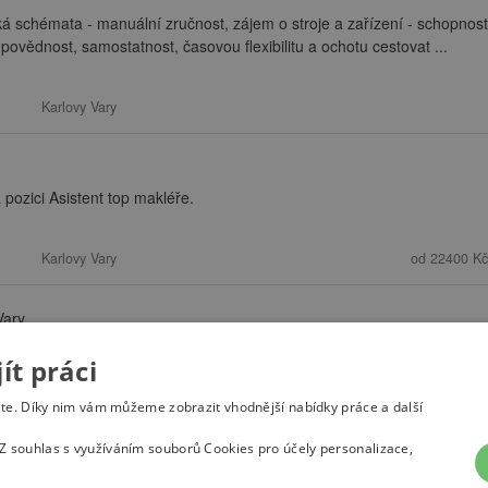
ká schémata - manuální zručnost, zájem o stroje a zařízení - schopnost
ovědnost, samostatnost, časovou flexibilitu a ochotu cestovat ...
Karlovy Vary
pozici Asistent top makléře.
Karlovy Vary
od 22400 Kč
Vary
t práci
(current)
1
2
3
…
34
»
ete. Díky nim vám můžeme zobrazit vhodnější nabídky práce a další
Z souhlas s využíváním souborů Cookies pro účely personalizace,