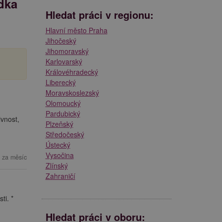
dka
Hledat práci v regionu:
Hlavní město Praha
Jihočeský
Jihomoravský
Karlovarský
Královéhradecký
Liberecký
Moravskoslezský
Olomoucký
Pardubický
vnost,
Plzeňský
Středočeský
Ústecký
Vysočina
 za měsíc
Zlínský
Zahraničí
ti. *
Hledat práci v oboru: