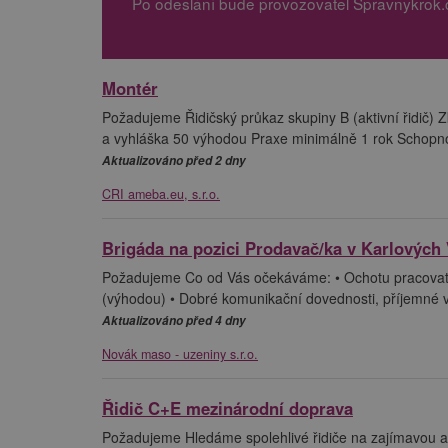
Po odeslání bude provozovatel Spravnykrok.
Montér
Požadujeme Řidičský průkaz skupiny B (aktivní řidič) 
a vyhláška 50 výhodou Praxe minimálně 1 rok Schopno
Aktualizováno před 2 dny
CRI ameba.eu, s.r.o.
Brigáda na pozici Prodavač/ka v Karlových
Požadujeme Co od Vás očekáváme: • Ochotu pracovat n
(výhodou) • Dobré komunikační dovednosti, příjemné v
Aktualizováno před 4 dny
Novák maso - uzeniny s.r.o.
Řidič C+E mezinárodní doprava
Požadujeme Hledáme spolehlivé řidiče na zajímavou a 