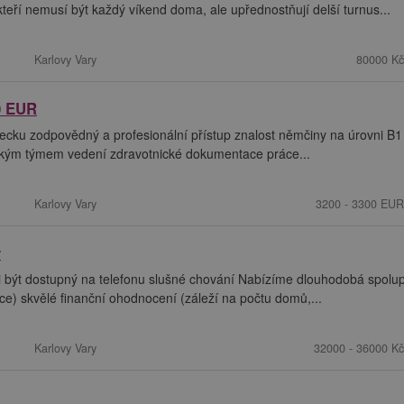
teří nemusí být každý víkend doma, ale upřednostňují delší turnus...
Karlovy Vary
80000 Kč
0 EUR
cku zodpovědný a profesionální přístup znalost němčiny na úrovni B1
ickým týmem vedení zdravotnické dokumentace práce...
Karlovy Vary
3200 - 3300 EUR
v
i být dostupný na telefonu slušné chování Nabízíme dlouhodobá spolu
ráce) skvělé finanční ohodnocení (záleží na počtu domů,...
Karlovy Vary
32000 - 36000 Kč