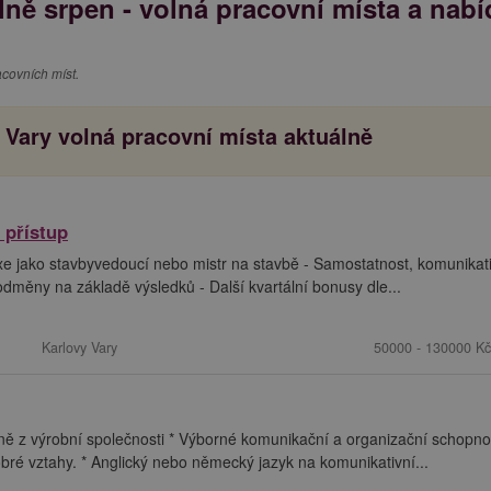
lně srpen - volná pracovní místa a nabí
covních míst.
 Vary volná pracovní místa aktuálně
 přístup
e jako stavbyvedoucí nebo mistr na stavbě - Samostatnost, komunikati
 odměny na základě výsledků - Další kvartální bonusy dle...
Karlovy Vary
50000 - 130000 Kč
ě z výrobní společnosti * Výborné komunikační a organizační schopnos
dobré vztahy. * Anglický nebo německý jazyk na komunikativní...