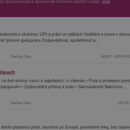
cz zpracovávat a spravovat vložené osobní údaje.
více
Zkušenosti s obsluhou VZV a prácí ve výškách Vzdělání a praxe v oboru
st týmové spolupráce Zodpovědnost, spolehlivost a...
Karlovy Vary
40000 - 50000 Kč
 Varech
a dvě směny (ranní a odpolední) i o víkendu • Praxi s prodejem potra
ystupování • Zodpovědný přístup k práci • Samostatnost Nabízíme...
Karlovy Vary
150 Kč 
dobře placenou práci. Jezdíme po Evropě, pravidelné linky, bez časo