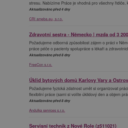
stresu. Nabízíme Práce je vhodná pro všechny řidiče, k
Aktualizováno před 4 dny
CRI ameba.eu, s.r.o.
Zdravotní sestra - Německo | mzda od 3 20
Požadujeme odborná způsobilost zájem o práci v Něme
práce péče o pacienty spolupráce s lékaři a zdravotn
Aktualizováno před 8 dny
FreeCon s.r.o.
Úklid bytových domů Karlovy Vary a Ostro
Požadujeme fyzická zdatnost umět si organizovat prác
flexibilní práce (sami si volíte úklidový den a objem p
Aktualizováno před 8 dny
Andulka services s.r.o.
Servisní technik z Nové Role (z511021)