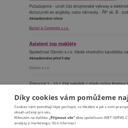
Požadujeme - umět číst strojírenské výkresy a elektric
dorozumět se anglicky, nebo německy - ŘP. sk. B - zodp
Aktualizováno včera
Barlett & Cenbright s.r.o.
Asistent top makléře
Společnost Glorion s.r.o. hledá vhodného kandidáta na 
Aktualizováno před 5 dny
Glorion s.r.o.
Zobrazuji 1 - 10 z 334 nabídek z úřadu práce Karlovy 
Díky cookies vám pomůžeme nají
«
Cookies nám pomáhají lépe pochopit, co hledáte a jak s nimi pracuj
obsah určený pro vás.
Kliknutím na tlačítko
„Přijmout vše“
dáte společnosti INET-SERVIS.C
analýzy a marketingu.
Více informací