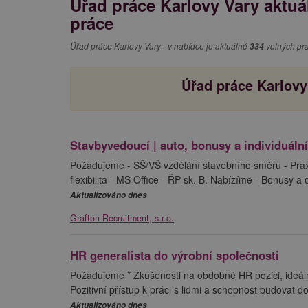
Úřad práce Karlovy Vary aktuá
práce
Úřad práce Karlovy Vary - v nabídce je aktuálně
334
volných pra
Úřad práce Karlovy
Stavbyvedoucí | auto, bonusy a individuální
Požadujeme - SŠ/VŠ vzdělání stavebního směru - Prax
flexibilita - MS Office - ŘP sk. B. Nabízíme - Bonusy a
Aktualizováno dnes
Grafton Recruitment, s.r.o.
HR generalista do výrobní společnosti
Požadujeme * Zkušenosti na obdobné HR pozici, ideáln
Pozitivní přístup k práci s lidmi a schopnost budovat 
Aktualizováno dnes