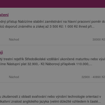
učení
dný přístup Nabízíme stabilní zaměstnání na hlavní pracovní poměr d
ů doporuč známého a získej až 3 500 Kč: 1 000 Kč ihned při...
Náchod
30000 Kč
ji
ý trestní rejstřík Středoškolské vzdělání ukončené maturitou nebo vý
ízíme Nástupní plat 32.900,- Kč Náborový příspěvek 110.000,...
Náchod
32900 - 40890 Kč
zkušenosti z oblasti svařování nebo výrobní technologie orientaci v
ivní znalost anglického jazyka (velmi důležité vzhledem k časté...