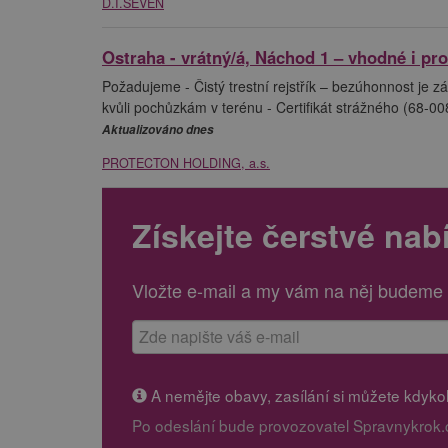
D.I.SEVEN
Ostraha - vrátný/á, Náchod 1 – vhodné i pr
Požadujeme - Čistý trestní rejstřík – bezúhonnost je z
kvůli pochůzkám v terénu - Certifikát strážného (68-0
Aktualizováno dnes
PROTECTON HOLDING, a.s.
Získejte čerstvé nab
Vložte e-mail a my vám na něj budeme 
A nemějte obavy, zasílání si můžete kdykoli
Po odeslání bude provozovatel Spravnykrok.