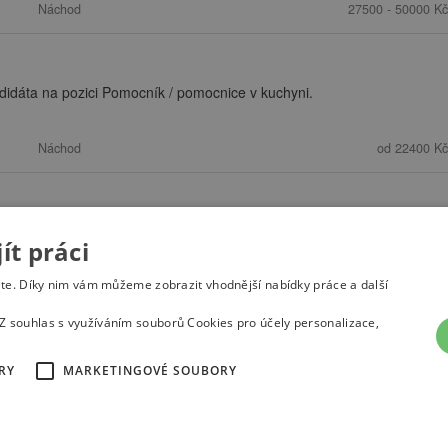
Náchod
27500 - 50000 Kč
dáta na pozici Pomocník / pomocnice v kuchyni.
Náchod
od 22400 Kč
t práci
(current)
1
2
3
…
8
»
ete. Díky nim vám můžeme zobrazit vhodnější nabídky práce a další
Z souhlas s využíváním souborů Cookies pro účely personalizace,
RY
MARKETINGOVÉ SOUBORY
átu
Nastavení cookies
© 2022
Správnýkrok.cz