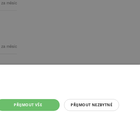
 za měsíc
 za měsíc
PŘIJMOUT VŠE
PŘIJMOUT NEZBYTNÉ