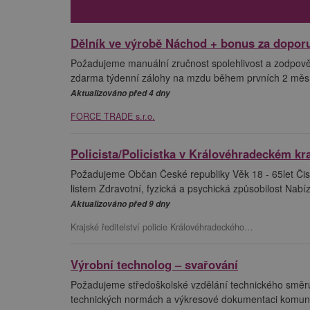
Dělník ve výrobě Náchod + bonus za dopor
Požadujeme manuální zručnost spolehlivost a zodpově
zdarma týdenní zálohy na mzdu během prvních 2 měsíc
Aktualizováno před 4 dny
FORCE TRADE s.r.o.
Policista/Policistka v Královéhradeckém kra
Požadujeme Občan České republiky Věk 18 - 65let Čist
listem Zdravotní, fyzická a psychická způsobilost Nab
Aktualizováno před 9 dny
Krajské ředitelství policie Královéhradeckého…
Výrobní technolog – svařování
Požadujeme středoškolské vzdělání technického směru 
technických normách a výkresové dokumentaci komunikat