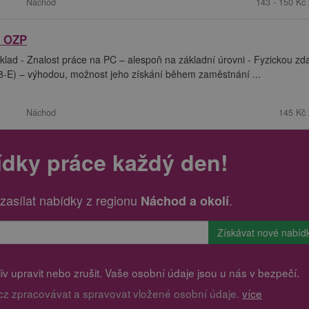
Náchod
143 - 150 Kč 
o OZP
áklad - Znalost práce na PC – alespoň na základní úrovni - Fyzickou zd
08-E) – výhodou, možnost jeho získání během zaměstnání ...
Náchod
145 Kč 
ídky práce každý den!
zasílat nabídky z regionu
.
Náchod a okolí
v upravit nebo zrušit. Vaše osobní údaje jsou u nás v bezpečí.
cz zpracovávat a spravovat vložené osobní údaje.
více