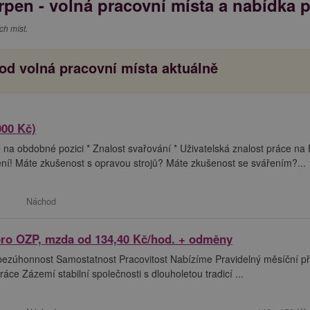
pen - volná pracovní místa a nabídka 
ch míst.
od volná pracovní místa aktuálně
000 Kč)
 na obdobné pozici * Znalost svařování * Uživatelská znalost práce na
í! Máte zkušenost s opravou strojů? Máte zkušenost se svářením?...
Náchod
pro OZP, mzda od 134,40 Kč/hod. + odměny
 bezúhonnost Samostatnost Pracovitost Nabízíme Pravidelný měsíční p
e Zázemí stabilní společnosti s dlouholetou tradicí ...