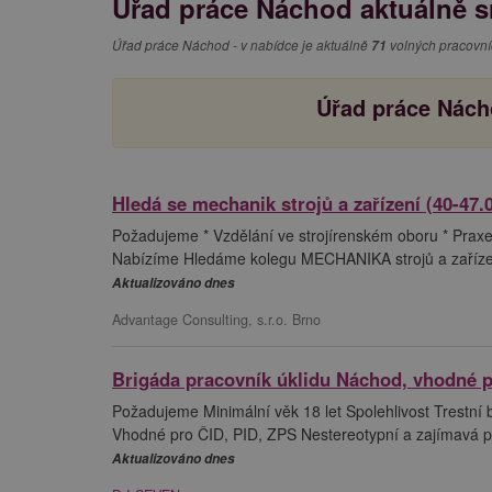
Úřad práce Náchod aktuálně sr
Úřad práce Náchod - v nabídce je aktuálně
71
volných pracovní
Úřad práce Nách
Hledá se mechanik strojů a zařízení (40-47.
Požadujeme * Vzdělání ve strojírenském oboru * Praxe
Nabízíme Hledáme kolegu MECHANIKA strojů a zařízen
Aktualizováno dnes
Advantage Consulting, s.r.o. Brno
Brigáda pracovník úklidu Náchod, vhodné 
Požadujeme Minimální věk 18 let Spolehlivost Trestní
Vhodné pro ČID, PID, ZPS Nestereotypní a zajímavá prác
Aktualizováno dnes