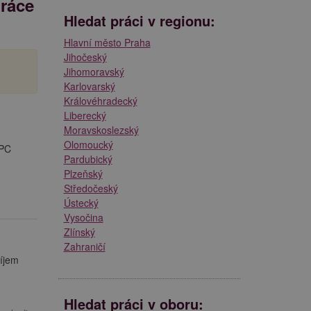
práce
Hledat práci v regionu:
Hlavní město Praha
Jihočeský
Jihomoravský
Karlovarský
Královéhradecký
Liberecký
Moravskoslezský
Olomoucký
 PC
Pardubický
Plzeňský
Středočeský
Ústecký
Vysočina
Zlínský
Zahraničí
říjem
Hledat práci v oboru: