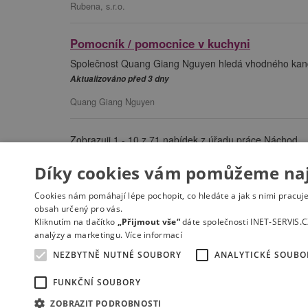
Rubena, s.r.o.
Pomocník / pomocnice v kuchyni
Společnost Quang Giang Nguyen hledá vhodného kandi
Aktualizováno před 3 dny
Quang Giang Nguyen
Zobrazuji 1 - 10 z 71 nabídek z úřadu práce Náchod
Díky cookies vám pomůžeme nají
«
Cookies nám pomáhají lépe pochopit, co hledáte a jak s nimi pracuj
obsah určený pro vás.
Kliknutím na tlačítko
„Přijmout vše“
dáte společnosti INET-SERVIS.C
analýzy a marketingu.
Více informací
NEZBYTNĚ NUTNÉ SOUBORY
ANALYTICKÉ SOUBO
Kontakt
Práce na e-mail
RSS
Odstranění inzer
FUNKČNÍ SOUBORY
Mapa stránek
ZOBRAZIT PODROBNOSTI