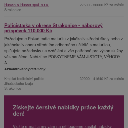
Human & Hunter spol. s r.o.
27500 - 30000 Kč za měsíc
Strakonice
Policista/ka v okrese Strakonice - náborový
příspěvek 110.000 Kč
Požadujeme Pokud máte maturitu z jakékoliv střední školy nebo z
jakéhokoliv oboru středního odborného učiliště s maturitou,
splňujete požadavky na vzdělání a vše potřebné pro výkon služby
vás naučíme. Nabízíme POSKYTNEME VÁM JISTOTY, VÝHODY
A...
Aktualizováno před 8 dny
Krajské ředitelství policie
32900 - 41640 Kč za měsíc
Jihočeského kraje
Strakonice
Získejte čerstvé nabídky práce každý
den!
Vložte e-mail a my vám na něj budeme zasílat nabídky