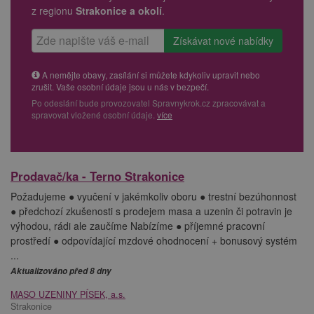
z regionu
Strakonice a okolí
.
A nemějte obavy, zasílání si můžete kdykoliv upravit nebo
zrušit. Vaše osobní údaje jsou u nás v bezpečí.
Po odeslání bude provozovatel Spravnykrok.cz zpracovávat a
spravovat vložené osobní údaje.
více
Prodavač/ka - Terno Strakonice
Požadujeme ● vyučení v jakémkoliv oboru ● trestní bezúhonnost
● předchozí zkušenosti s prodejem masa a uzenin či potravin je
výhodou, rádi ale zaučíme Nabízíme ● příjemné pracovní
prostředí ● odpovídající mzdové ohodnocení + bonusový systém
...
Aktualizováno před 8 dny
MASO UZENINY PÍSEK, a.s.
Strakonice