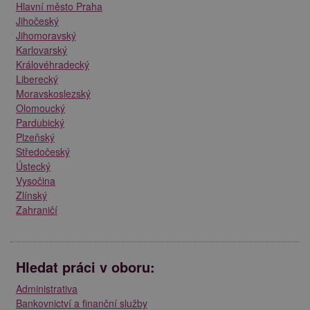
Hlavní město Praha
Jihočeský
Jihomoravský
Karlovarský
Královéhradecký
Liberecký
Moravskoslezský
Olomoucký
Pardubický
Plzeňský
Středočeský
Ústecký
Vysočina
Zlínský
Zahraničí
Hledat práci v oboru:
Administrativa
Bankovnictví a finanční služby