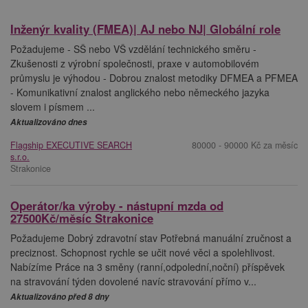
Inženýr kvality (FMEA)| AJ nebo NJ| Globální role
Požadujeme - SŠ nebo VŠ vzdělání technického směru -
Zkušenosti z výrobní společnosti, praxe v automobilovém
průmyslu je výhodou - Dobrou znalost metodiky DFMEA a PFMEA
- Komunikativní znalost anglického nebo německého jazyka
slovem i písmem ...
Aktualizováno dnes
Flagship EXECUTIVE SEARCH
80000 - 90000 Kč za měsíc
s.r.o.
Strakonice
Operátor/ka výroby - nástupní mzda od
27500Kč/měsíc Strakonice
Požadujeme Dobrý zdravotní stav Potřebná manuální zručnost a
preciznost. Schopnost rychle se učit nové věci a spolehlivost.
Nabízíme Práce na 3 směny (ranní,odpolední,noční) příspěvek
na stravování týden dovolené navíc stravování přímo v...
Aktualizováno před 8 dny