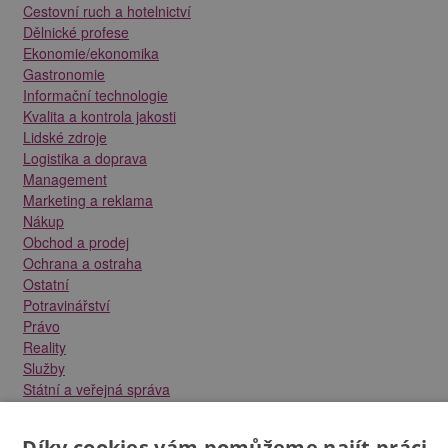
Cestovní ruch a hotelnictví
Dělnické profese
Ekonomie/ekonomika
Gastronomie
Informační technologie
Kvalita a kontrola jakosti
Lidské zdroje
Logistika a doprava
Management
Marketing a reklama
Nákup
Obchod a prodej
Ochrana a ostraha
Ostatní
Potravinářství
Právo
Reality
Služby
Státní a veřejná správa
Stavebnictví
Strojírenství
Díky cookies vám pomůžeme najít práci