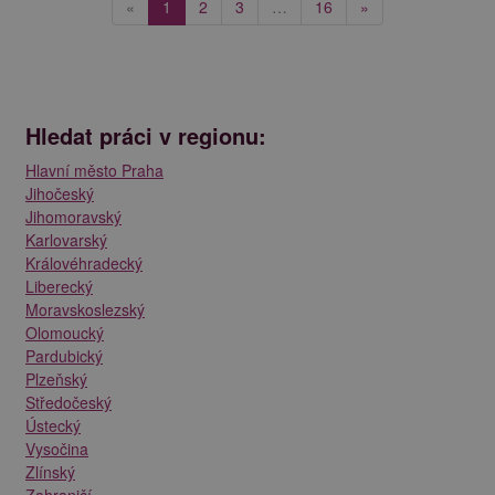
(current)
«
1
2
3
…
16
»
Hledat práci v regionu:
Hlavní město Praha
Jihočeský
Jihomoravský
Karlovarský
Královéhradecký
Liberecký
Moravskoslezský
Olomoucký
Pardubický
Plzeňský
Středočeský
Ústecký
Vysočina
Zlínský