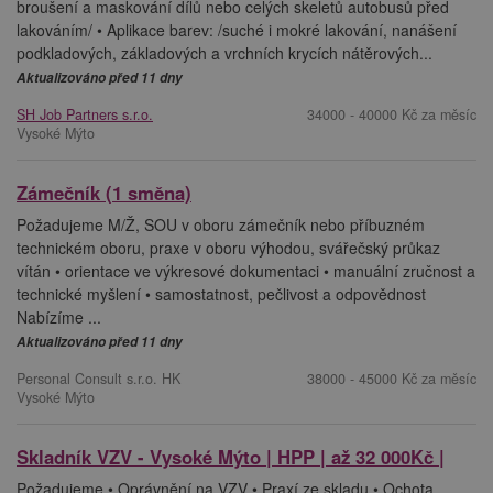
broušení a maskování dílů nebo celých skeletů autobusů před
lakováním/ • Aplikace barev: /suché i mokré lakování, nanášení
podkladových, základových a vrchních krycích nátěrových...
Aktualizováno před 11 dny
SH Job Partners s.r.o.
34000 - 40000 Kč za měsíc
Vysoké Mýto
Zámečník (1 směna)
Požadujeme M/Ž, SOU v oboru zámečník nebo příbuzném
technickém oboru, praxe v oboru výhodou, svářečský průkaz
vítán • orientace ve výkresové dokumentaci • manuální zručnost a
technické myšlení • samostatnost, pečlivost a odpovědnost
Nabízíme ...
Aktualizováno před 11 dny
Personal Consult s.r.o. HK
38000 - 45000 Kč za měsíc
Vysoké Mýto
Skladník VZV - Vysoké Mýto | HPP | až 32 000Kč |
Požadujeme • Oprávnění na VZV • Praxí ze skladu • Ochota