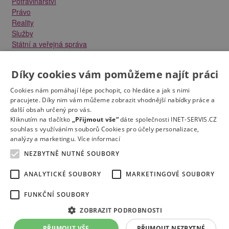
Potravinářství
Právo
Reality
Služby
Státní a veřejná správa
Stavebnictví
Strojírenství
Díky cookies vám pomůžeme najít práci
Technika a elektrotechnika
Tvůrčí práce a design
Cookies nám pomáhají lépe pochopit, co hledáte a jak s nimi
Výroba
pracujete. Díky nim vám můžeme zobrazit vhodnější nabídky práce a
Vzdělávání a školství
další obsah určený pro vás.
Zdravotnictví
Kliknutím na tlačítko
„Přijmout vše“
dáte společnosti INET-SERVIS.CZ
souhlas s využíváním souborů Cookies pro účely personalizace,
Zemědělství, lesnictví a vodní hospodářství
analýzy a marketingu.
Více informací
NEZBYTNĚ NUTNÉ SOUBORY
ANALYTICKÉ SOUBORY
MARKETINGOVÉ SOUBORY
FUNKČNÍ SOUBORY
Kontakt
Práce na e-mail
RSS
Odstranění inzerátu
Nastavení cookies
© 2022
Správnýkrok.cz
ZOBRAZIT PODROBNOSTI
Mapa stránek
PŘIJMOUT VŠE
PŘIJMOUT NEZBYTNÉ