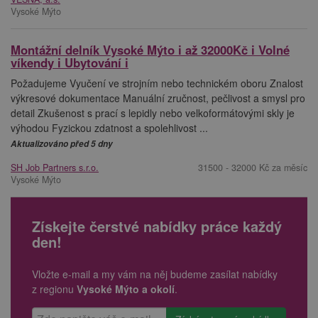
Vysoké Mýto
Montážní delník Vysoké Mýto i až 32000Kč i Volné
víkendy i Ubytování i
Požadujeme Vyučení ve strojním nebo technickém oboru Znalost
výkresové dokumentace Manuální zručnost, pečlivost a smysl pro
detail Zkušenost s prací s lepidly nebo velkoformátovými skly je
výhodou Fyzickou zdatnost a spolehlivost ...
Aktualizováno před 5 dny
SH Job Partners s.r.o.
31500 - 32000 Kč za měsíc
Vysoké Mýto
Získejte čerstvé nabídky práce každý
den!
Vložte e-mail a my vám na něj budeme zasílat nabídky
z regionu
Vysoké Mýto a okolí
.