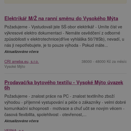
Elektrikář M/Ž na ranní směnu do Vysokého Mýta
Požadujeme - Vystudovali jste SŠ obor elektrikář - Umíte číst ve
výkresové elektro dokumentaci - Nemáte osvědčení z odborné
způsobilosti v elektrotechnice(dříve vyhláška 50/78Sb), nevadí, u
nás ji nepotřebujete, je to pouze výhoda - Pokud máte...
Aktualizováno včera
CRI ameba.eu, s.r.o.
38000 - 48000 Kč za měsíc
Vysoké Mýto
Prodavač/ka bytového textilu - Vysoké Mýto úvazek
6h
Požadujeme - znalost práce na PC - znalost textilního zboží
výhodou - příjemné vystupování a péče o zákazníky - velmi dobré
komunikační schopnosti - motivace a chuť učit se novým věcem -
časová flexibilita, spolehlivost - otevřenost,...
Aktualizováno včera
VESNA, a.s.