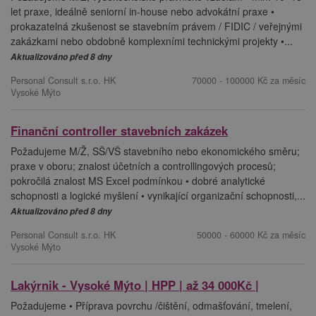
let praxe, ideálně seniorní in-house nebo advokátní praxe •
prokazatelná zkušenost se stavebním právem / FIDIC / veřejnými
zakázkami nebo obdobně komplexními technickými projekty •...
Aktualizováno před 8 dny
Personal Consult s.r.o. HK
70000 - 100000 Kč za měsíc
Vysoké Mýto
Finanční controller stavebních zakázek
Požadujeme M/Ž, SŠ/VŠ stavebního nebo ekonomického směru;
praxe v oboru; znalost účetních a controllingových procesů;
pokročilá znalost MS Excel podmínkou • dobré analytické
schopnosti a logické myšlení • vynikající organizační schopnosti,...
Aktualizováno před 8 dny
Personal Consult s.r.o. HK
50000 - 60000 Kč za měsíc
Vysoké Mýto
Lakýrnik - Vysoké Mýto | HPP | až 34 000Kč |
Požadujeme • Příprava povrchu /čištění, odmašťování, tmelení,