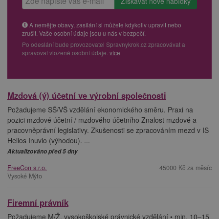
A nemějte obavy, zasílání si můžete kdykoliv upravit nebo
zrušit. Vaše osobní údaje jsou u nás v bezpečí.
Po odeslání bude provozovatel Spravnykrok.cz zpracovávat a
spravovat vložené osobní údaje.
více
Mzdová (ý) účetní ve výrobní společnosti
Požadujeme SŠ/VŠ vzdělání ekonomického směru. Praxi na
pozici mzdové účetní / mzdového účetního Znalost mzdové a
pracovněprávní legislativy. Zkušenosti se zpracováním mezd v IS
Helios Inuvio (výhodou). ...
Aktualizováno před 5 dny
FreeCon s.r.o.
45000 Kč za měsíc
Vysoké Mýto
Firemní právník
Požadujeme M/Ž, vysokoškolské právnické vzdělání • min. 10–15