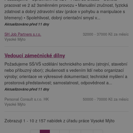
pracovat ve 2 až 3směnném provozu • Manuální zručnost, fyzická
zdatnost a dobrý zdravotní stav (práce v pohybu a manipulace s
břemeny) • Spolehlivost, dobrý orientační smysl v...
Aktualizováno před 11 dny
SH Job Partners s.r.o.
32000 - 37000 Kč za měsíc
Vysoké Mýto
Vedoucí zámečnické dílny
Požadujeme SŠ/VŠ vzdělání technického směru (strojní, stavební
nebo příbuzný obor); zkušenosti s vedením lidí nebo organizací
výroby; orientace ve výkresové dokumentaci; technické myšlení a
prostorová představivost; samostatnost, odpovědnost a...
Aktualizováno před 11 dny
Personal Consult s.r.o. HK
50000 - 70000 Kč za měsíc
Vysoké Mýto
Zobrazuji 1 - 10 z 157 nabídek z úřadu práce Vysoké Mýto