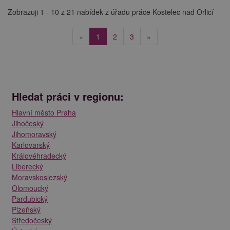
Zobrazuji 1 - 10 z 21 nabídek z úřadu práce Kostelec nad Orlicí
(current)
«
1
2
3
»
Hledat práci v regionu:
Hlavní město Praha
Jihočeský
Jihomoravský
Karlovarský
Královéhradecký
Liberecký
Moravskoslezský
Olomoucký
Pardubický
Plzeňský
Středočeský