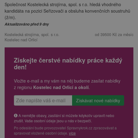
Společnost Kostelecká strojírna, spol. s r.o. hledá vhodného
kandidáta na pozici Seřizovači a obsluha konvenčních soustruhů
(ž/m).
Aktualizováno před 9 dny
Kostelecká strojírna, spol. s r.o.
od 39500 Kč za měsíc
Kostelec nad Orlicí
Získejte čerstvé nabídky práce každý
den!
Vložte e-mail a my vám na něj budeme zasílat nabídky
z regionu
Kostelec nad Orlicí a okolí
.
A nemějte obavy, zasílání si můžete kdykoliv upravit nebo
zrušit. Vaše osobní údaje jsou u nás v bezpečí.
Po odeslání bude provozovatel Spravnykrok.cz zpracovávat a
spravovat vložené osobní údaje.
více