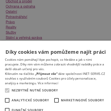
Obchod a prodej
Ochrana a ostraha
Ostatní
Potravinářství
Právo
Reality
Služby
Státní a veřejná správa
Stavebnictví
Strojírenství
Díky cookies vám pomůžeme najít práci
Technika a elektrotechnika
Tvůrčí práce a design
Cookies nám pomáhají lépe pochopit, co hledáte a jak s nimi
Výroba
pracujete. Díky nim vám můžeme zobrazit vhodnější nabídky práce a
Vzdělávání a školství
další obsah určený pro vás.
Zdravotnictví
Kliknutím na tlačítko
„Přijmout vše“
dáte společnosti INET-SERVIS.CZ
souhlas s využíváním souborů Cookies pro účely personalizace,
Zemědělství, lesnictví a vodní hospodářství
analýzy a marketingu.
Více informací
NEZBYTNĚ NUTNÉ SOUBORY
ANALYTICKÉ SOUBORY
MARKETINGOVÉ SOUBORY
FUNKČNÍ SOUBORY