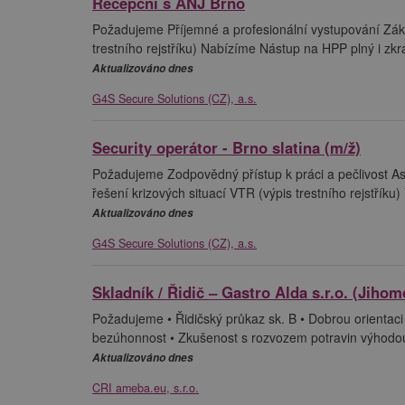
Recepční s ANJ Brno
Požadujeme Příjemné a profesionální vystupování Zákl
trestního rejstříku) Nabízíme Nástup na HPP plný i zk
Aktualizováno dnes
G4S Secure Solutions (CZ), a.s.
Security operátor - Brno slatina (m/ž)
Požadujeme Zodpovědný přístup k práci a pečlivost A
řešení krizových situací VTR (výpis trestního rejstřík
Aktualizováno dnes
G4S Secure Solutions (CZ), a.s.
Skladník / Řidič – Gastro Alda s.r.o. (Jihom
Požadujeme • Řidičský průkaz sk. B • Dobrou orientaci v
bezúhonnost • Zkušenost s rozvozem potravin výhodou 
Aktualizováno dnes
CRI ameba.eu, s.r.o.