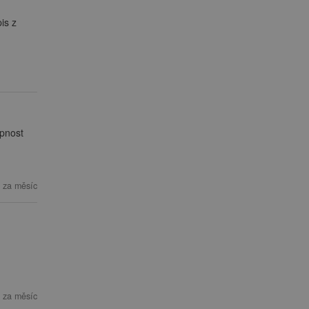
is z
opnost
 za měsíc
 za měsíc