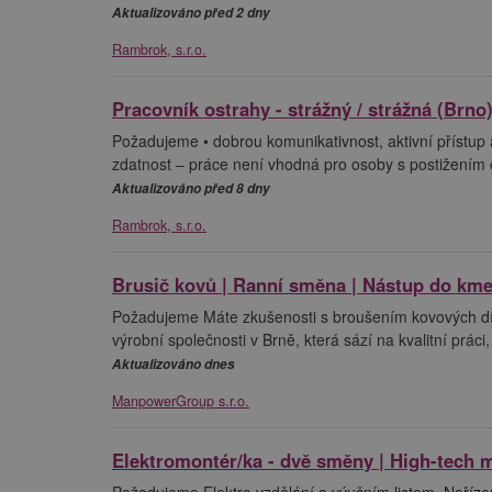
Aktualizováno před 2 dny
Rambrok, s.r.o.
Pracovník ostrahy - strážný / strážná (Brno
Požadujeme • dobrou komunikativnost, aktivní přístup a
zdatnost – práce není vhodná pro osoby s postižením
Aktualizováno před 8 dny
Rambrok, s.r.o.
Brusič kovů | Ranní směna | Nástup do kme
Požadujeme Máte zkušenosti s broušením kovových díl
výrobní společnosti v Brně, která sází na kvalitní prác
Aktualizováno dnes
ManpowerGroup s.r.o.
Elektromontér/ka - dvě směny | High-tech 
Požadujeme Elektro vzdělání a výučním listem. Naříze