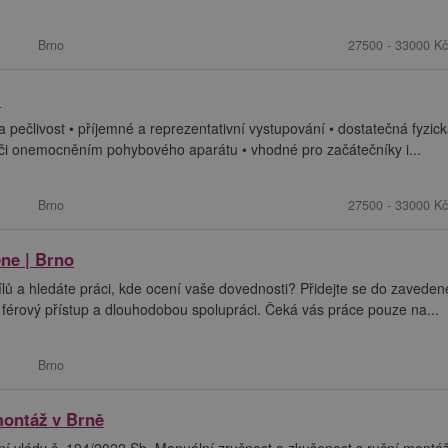
Brno
27500 - 33000 Kč
)
 pečlivost • příjemné a reprezentativní vystupování • dostatečná fyzic
 či onemocněním pohybového aparátu • vhodné pro začátečníky i...
Brno
27500 - 33000 Kč
ne | Brno
ů a hledáte práci, kde ocení vaše dovednosti? Přidejte se do zaveden
i, férový přístup a dlouhodobou spolupráci. Čeká vás práce pouze na...
Brno
montáž v Brně
ní vlády č. 194/2022 Sb. Manuální zručnost a zkušenost s ruční montáž