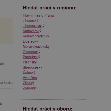
Hledat práci v regionu:
Hlavní město Praha
Jihočeský
Jihomoravský
Karlovarský
Královéhradecký
Liberecký
Moravskoslezský
Olomoucký
Pardubický
Plzeňský
dní
Středočeský
Ústecký
Vysočina
za hodinu
Zlínský
Zahraničí
ká
Hledat práci v oboru: