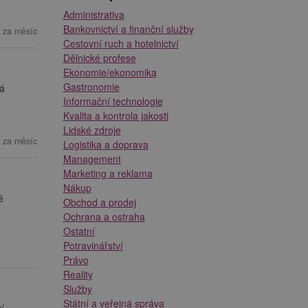
Administrativa
Bankovnictví a finanční služby
 za měsíc
Cestovní ruch a hotelnictví
Dělnické profese
Ekonomie/ekonomika
Gastronomie
ká
Informační technologie
Kvalita a kontrola jakosti
Lidské zdroje
 za měsíc
Logistika a doprava
Management
Marketing a reklama
Nákup
é
Obchod a prodej
Ochrana a ostraha
Ostatní
Potravinářství
Právo
Reality
Služby
Státní a veřejná správa
í –