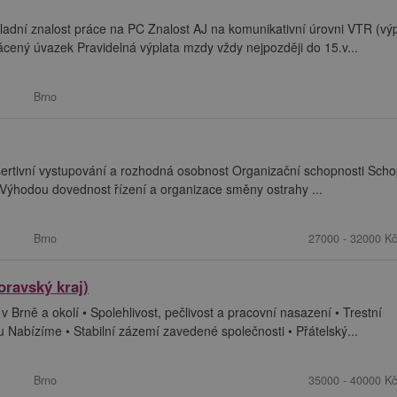
adní znalost práce na PC Znalost AJ na komunikativní úrovni VTR (výp
rácený úvazek Pravidelná výplata mzdy vždy nejpozději do 15.v...
Brno
sertivní vystupování a rozhodná osobnost Organizační schopnosti Sch
u) Výhodou dovednost řízení a organizace směny ostrahy ...
Brno
27000 - 32000 Kč
oravský kraj)
 Brně a okolí • Spolehlivost, pečlivost a pracovní nasazení • Trestní
Nabízíme • Stabilní zázemí zavedené společnosti • Přátelský...
Brno
35000 - 40000 Kč