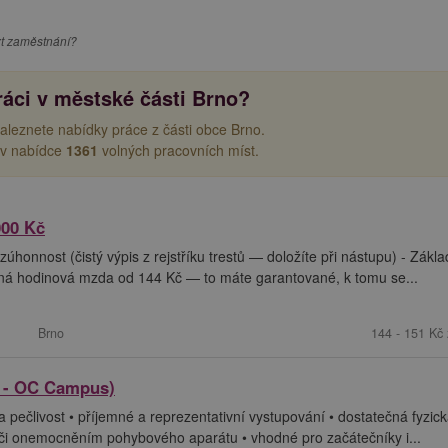
zt zaměstnání?
ráci v městské části Brno?
naleznete nabídky práce z části obce Brno.
v nabídce
1361
volných pracovních míst.
000 Kč
honnost (čistý výpis z rejstříku trestů — doložíte při nástupu) - Zákla
ná hodinová mzda od 144 Kč — to máte garantované, k tomu se...
Brno
144 - 151 Kč 
o - OC Campus)
 pečlivost • příjemné a reprezentativní vystupování • dostatečná fyzic
 či onemocněním pohybového aparátu • vhodné pro začátečníky i...