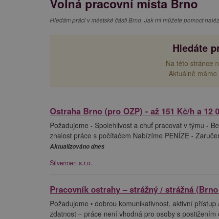
Volná pracovní místa Brno
Hledám práci v městské části Brno. Jak mi můžete pomoct nalé
Hledáte p
Na této stránce 
Aktuálně máme 
Ostraha Brno (pro OZP) - až 151 Kč/h a 12 
Požadujeme - Spolehlivost a chuť pracovat v týmu - Bezú
znalost práce s počítačem Nabízíme PENÍZE - Zaruče
Aktualizováno dnes
Silvermen s.r.o.
Pracovník ostrahy – strážný / strážná (Brn
Požadujeme • dobrou komunikativnost, aktivní přístup a
zdatnost – práce není vhodná pro osoby s postižením