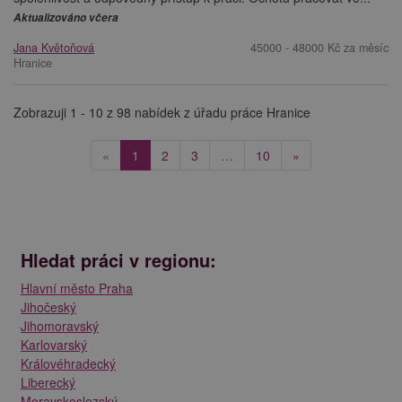
Aktualizováno včera
Jana Květoňová
45000 - 48000 Kč za měsíc
Hranice
Zobrazuji 1 - 10 z 98 nabídek z úřadu práce Hranice
(current)
«
1
2
3
…
10
»
Hledat práci v regionu:
Hlavní město Praha
Jihočeský
Jihomoravský
Karlovarský
Královéhradecký
Liberecký
Moravskoslezský