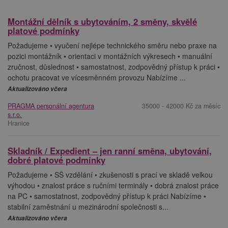
Montážní dělník s ubytováním, 2 směny, skvělé
platové podmínky
Požadujeme • vyučení nejlépe technického směru nebo praxe na
pozici montážník • orientaci v montážních výkresech • manuální
zručnost, důslednost • samostatnost, zodpovědný přístup k práci •
ochotu pracovat ve vícesměnném provozu Nabízíme ...
Aktualizováno včera
PRAGMA personální agentura
35000 - 42000 Kč za měsíc
s.r.o.
Hranice
Skladník / Expedient – jen ranní směna, ubytování,
dobré platové podmínky
Požadujeme • SŠ vzdělání • zkušenosti s prací ve skladě velkou
výhodou • znalost práce s ručními terminály • dobrá znalost práce
na PC • samostatnost, zodpovědný přístup k práci Nabízíme •
stabilní zaměstnání u mezinárodní společnosti s...
Aktualizováno včera