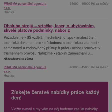
PRAGMA personální agentura
35000 - 45000 Kč za měsíc
s.r.o.
Hranice
Obsluha strojů – vrtačka, laser, s ubytováním,
skvělé platové podmínky, nábor z
Požadujeme • SŠ vzdělání technického typu • znalost čtení
technické dokumentace • důslednost a technickou zdatnost •
samostatný a zodpovědný přístup k práci • ochotu pracovat v
třísměnném provozu Nabízíme • stabilní zaměstnání u...
Aktualizováno včera
PRAGMA personální agentura
40000 - 45000 Kč za měsíc
s.r.o.
Hranice
Získejte čerstvé nabídky práce každý
den!
Vložte e-mail a my vám na něj budeme zasílat nabídky