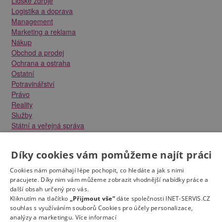
Lidské zdroje
Logistika a doprava
Management
Marketing a reklama
Nákup
Obchod a prodej
Ochrana a ostraha
Ostatní
Potravinářství
Právo
Reality
Služby
Státní a veřejná správa
Stavebnictví
Strojírenství
Díky cookies vám pomůžeme najít práci
Technika a elektrotechnika
Tvůrčí práce a design
Cookies nám pomáhají lépe pochopit, co hledáte a jak s nimi
Výroba
pracujete. Díky nim vám můžeme zobrazit vhodnější nabídky práce a
Vzdělávání a školství
další obsah určený pro vás.
Zdravotnictví
Kliknutím na tlačítko
„Přijmout vše“
dáte společnosti INET-SERVIS.CZ
souhlas s využíváním souborů Cookies pro účely personalizace,
Zemědělství, lesnictví a vodní hospodářství
analýzy a marketingu.
Více informací