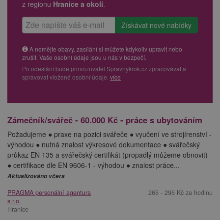
z regionu
Hranice a okolí
.
A nemějte obavy, zasílání si můžete kdykoliv upravit nebo
zrušit. Vaše osobní údaje jsou u nás v bezpečí.
Po odeslání bude provozovatel Spravnykrok.cz zpracovávat a
spravovat vložené osobní údaje.
více
Zámečník/svářeč - 60.000 Kč - práce s ubytováním
Požadujeme ● praxe na pozici svářeče ● vyučení ve strojírenství -
výhodou ● nutná znalost výkresové dokumentace ● svářečský
průkaz EN 135 a svářečský certifikát (propadlý můžeme obnovit)
● certifikace dle EN 9606-1 - výhodou ● znalost práce...
Aktualizováno včera
PRAGMA personální agentura
265 - 295 Kč za hodinu
s.r.o.
Hranice