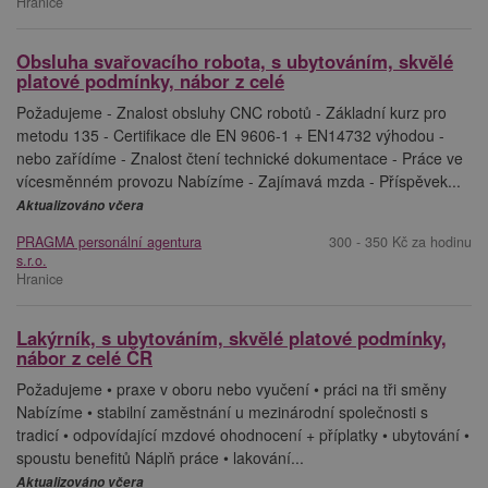
Hranice
Obsluha svařovacího robota, s ubytováním, skvělé
platové podmínky, nábor z celé
Požadujeme - Znalost obsluhy CNC robotů - Základní kurz pro
metodu 135 - Certifikace dle EN 9606-1 + EN14732 výhodou -
nebo zařídíme - Znalost čtení technické dokumentace - Práce ve
vícesměnném provozu Nabízíme - Zajímavá mzda - Příspěvek...
Aktualizováno včera
PRAGMA personální agentura
300 - 350 Kč za hodinu
s.r.o.
Hranice
Lakýrník, s ubytováním, skvělé platové podmínky,
nábor z celé ČR
Požadujeme • praxe v oboru nebo vyučení • práci na tři směny
Nabízíme • stabilní zaměstnání u mezinárodní společnosti s
tradicí • odpovídající mzdové ohodnocení + příplatky • ubytování •
spoustu benefitů Náplň práce • lakování...
Aktualizováno včera