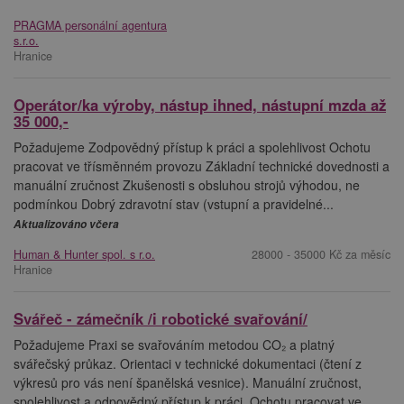
PRAGMA personální agentura
s.r.o.
Hranice
Operátor/ka výroby, nástup ihned, nástupní mzda až
35 000,-
Požadujeme Zodpovědný přístup k práci a spolehlivost Ochotu
pracovat ve třísměnném provozu Základní technické dovednosti a
manuální zručnost Zkušenosti s obsluhou strojů výhodou, ne
podmínkou Dobrý zdravotní stav (vstupní a pravidelné...
Aktualizováno včera
Human & Hunter spol. s r.o.
28000 - 35000 Kč za měsíc
Hranice
Svářeč - zámečník /i robotické svařování/
Požadujeme Praxi se svařováním metodou CO₂ a platný
svářečský průkaz. Orientaci v technické dokumentaci (čtení z
výkresů pro vás není španělská vesnice). Manuální zručnost,
spolehlivost a odpovědný přístup k práci. Ochotu pracovat ve...