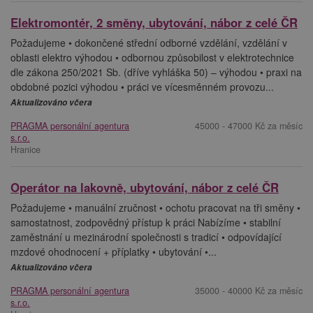
Elektromontér, 2 směny, ubytování, nábor z celé ČR
Požadujeme • dokončené střední odborné vzdělání, vzdělání v
oblasti elektro výhodou • odbornou způsobilost v elektrotechnice
dle zákona 250/2021 Sb. (dříve vyhláška 50) – výhodou • praxi na
obdobné pozici výhodou • práci ve vícesměnném provozu...
Aktualizováno včera
PRAGMA personální agentura
45000 - 47000 Kč za měsíc
s.r.o.
Hranice
Operátor na lakovně, ubytování, nábor z celé ČR
Požadujeme • manuální zručnost • ochotu pracovat na tři směny •
samostatnost, zodpovědný přístup k práci Nabízíme • stabilní
zaměstnání u mezinárodní společnosti s tradicí • odpovídající
mzdové ohodnocení + příplatky • ubytování •...
Aktualizováno včera
PRAGMA personální agentura
35000 - 40000 Kč za měsíc
s.r.o.