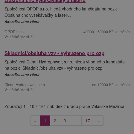
Obsluha cnc vysekávačky a laseru
Společnost OPOP s.r.o. hledá vhodného kandidáta na pozici
Obsluha cnc vysekávačky a laseru.
Aktualizováno včera
OPOP s.r.o.
40000 - 60000 Kč za měsíc
Valašské Meziříčí
Skladníci/obsluha vzv - vyhrazeno pro ozp
Společnost Clean Hydropower, s.r.o. hledá vhodného kandidáta
na pozici Skladníci/obsluha vzv - vyhrazeno pro ozp.
Aktualizováno včera
Clean Hydropower, s.r.o.
od 12000 Kč za měsíc
Valašské Meziříčí
Zobrazuji 1 - 10 z 161 nabídek z úřadu práce Valašské Meziříčí
(current)
«
1
2
3
…
17
»