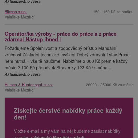
Aktualizováno včera
Blixcon s.r.o.
150 - 160 Kč za hodinu
Valašské Meziříčí
Operátor/ka výroby - práce do práce a z práce
zdarma| Nástup ihned |
Požadujeme Spolehlivost a zodpovědný přístup Manuální
zručnost Základní technické myšlení Dobrý zdravotní stav Praxe
není nutná – vše tě naučíme! Nabízíme 2 000 Kč prémie každý
měsíc 2 100 Kč příspěvek Stravenky 123 Kč / směna ...
Aktualizováno včera
Human & Hunter spol. s r.o.
28000 - 35000 Kč za měsíc
Valašské Meziříčí
Získejte čerstvé nabídky práce každý
den!
Vložte e-mail a my vám na něj budeme zasílat nabídky
z regionu
Valašské Meziříčí a okolí
.