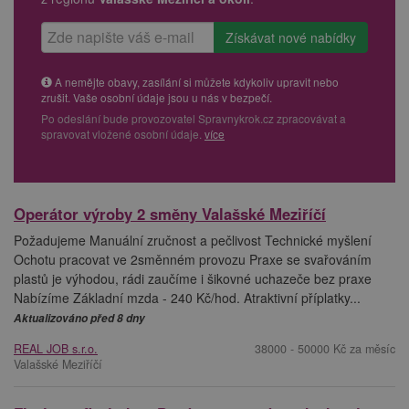
A nemějte obavy, zasílání si můžete kdykoliv upravit nebo
zrušit. Vaše osobní údaje jsou u nás v bezpečí.
Po odeslání bude provozovatel Spravnykrok.cz zpracovávat a
spravovat vložené osobní údaje.
více
Operátor výroby 2 směny Valašské Meziříčí
Požadujeme Manuální zručnost a pečlivost Technické myšlení
Ochotu pracovat ve 2směnném provozu Praxe se svařováním
plastů je výhodou, rádi zaučíme i šikovné uchazeče bez praxe
Nabízíme Základní mzda - 240 Kč/hod. Atraktivní příplatky...
Aktualizováno před 8 dny
REAL JOB s.r.o.
38000 - 50000 Kč za měsíc
Valašské Meziříčí