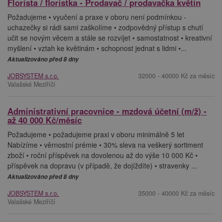
Florista / floristka - Prodavač / prodavačka květin
Požadujeme • vyučení a praxe v oboru není podmínkou -
uchazečky si rádi sami zaškolíme • zodpovědný přístup s chutí
učit se novým věcem a stále se rozvíjet • samostatnost • kreativní
myšlení • vztah ke květinám • schopnost jednat s lidmi •...
Aktualizováno před 8 dny
JOBSYSTEM s.r.o.
32000 - 40000 Kč za měsíc
Valašské Meziříčí
Administrativní pracovnice - mzdová účetní (m/ž) -
až 40 000 Kč/měsíc
Požadujeme • požadujeme praxi v oboru minimálně 5 let
Nabízíme • věrnostní prémie • 30% sleva na veškerý sortiment
zboží • roční příspěvek na dovolenou až do výše 10 000 Kč •
příspěvek na dopravu (v případě, že dojíždíte) • stravenky ...
Aktualizováno před 8 dny
JOBSYSTEM s.r.o.
35000 - 40000 Kč za měsíc
Valašské Meziříčí