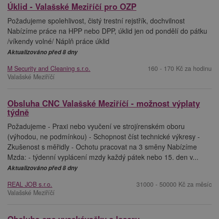
Úklid - Valašské Meziříčí pro OZP
Požadujeme spolehlivost, čistý trestní rejstřík, dochvilnost
Nabízíme práce na HPP nebo DPP, úklid jen od pondělí do pátku
/víkendy volné/ Náplň práce úklid
Aktualizováno před 8 dny
M Security and Cleaning s.r.o.
160 - 170 Kč za hodinu
Valašské Meziříčí
Obsluha CNC Valašské Meziříčí - možnost výplaty
týdně
Požadujeme - Praxi nebo vyučení ve strojírenském oboru
(výhodou, ne podmínkou) - Schopnost číst technické výkresy -
Zkušenost s měřidly - Ochotu pracovat na 3 směny Nabízíme
Mzda: - týdenní vyplácení mzdy každý pátek nebo 15. den v...
Aktualizováno před 8 dny
REAL JOB s.r.o.
31000 - 50000 Kč za měsíc
Valašské Meziříčí