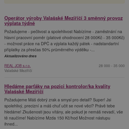
Operátor výroby Valašské Meziříčí 3 směnný provoz
výplata týdně
Požadujeme - pečlivost a spolehlivost Nabízíme - zaměstnání na
hlavní pracovní poměr (platové ohodnocení 28 000Kč - 35 000Kč)
- možnost práce na DPČ a výplata každý pátek - nadstandartní
příplatky za přesčas 50% průměrného výdělku -...
Aktualizováno dnes
REAL JOB s.r.o.
28 000 - 35 000
Valašské Meziříčí
Hledáme parťáky na pozici kontrolor/ka kvality
Valašské Meziříčí
Požadujeme Máš dobrý zrak a smysl pro detail? Super! Jsi
spolehlivý, precizní a máš chuť učit se nové věci? Právě tebe
hledáme! Zkušenosti jsou vítány, ale pokud je nemáš nevadí, vše
tě naučíme! Nabízíme Mzda 150 Kč/hod Možnost nástupu
ihned...