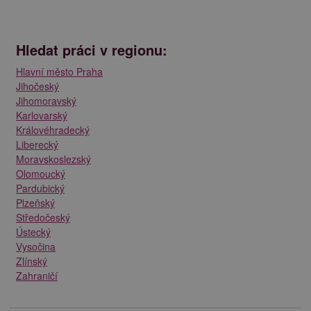
Hledat práci v regionu:
Hlavní město Praha
Jihočeský
Jihomoravský
Karlovarský
Královéhradecký
Liberecký
Moravskoslezský
Olomoucký
Pardubický
Plzeňský
Středočeský
Ústecký
Vysočina
Zlínský
Zahraničí